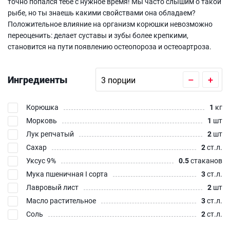
точно попался тебе с нужное время! Мы часто слышим о такой
рыбе, но ты знаешь какими свойствами она обладаем?
Положительное влияние на организм корюшки невозможно
переоценить: делает суставы и зубы более крепкими,
становится на пути появлению остеопороза и остеоартроза.
Ингредиенты
–
+
Корюшка
1
кг
Морковь
1
шт
Лук репчатый
2
шт
Сахар
2
ст.л.
Уксус 9%
0.5
стаканов
Мука пшеничная I сорта
3
ст.л.
Лавровый лист
2
шт
Масло растительное
3
ст.л.
Соль
2
ст.л.