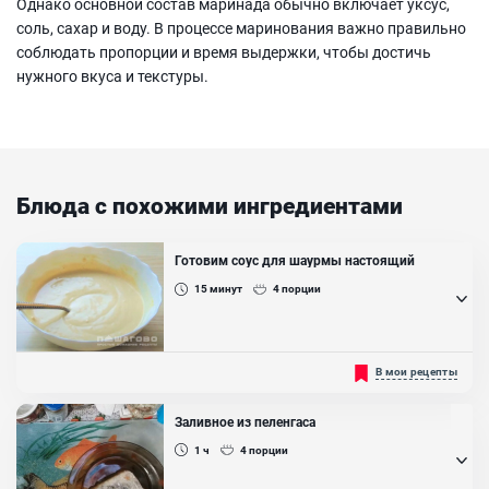
Однако основной состав маринада обычно включает уксус,
соль, сахар и воду. В процессе маринования важно правильно
соблюдать пропорции и время выдержки, чтобы достичь
нужного вкуса и текстуры.
Блюда с похожими ингредиентами
Готовим соус для шаурмы настоящий
15
минут
4
порции
Шаурма популярна в нашей стране уже давно. Она может
В мои рецепты
служить не только сытным перекусом, но и для многих
полноценным ужином или обедом. Проще конечно ее приобрести
в готовом виде в любом фудкорте, но вкуснее и качественнее ее
Заливное из пеленгаса
можно сделать в домашних условиях. И тут никак не обойтись
без ароматного, нежного соуса, который задаст особенный вкус и
1 ч
4
порции
сочность...