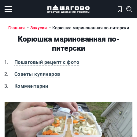
Открыть меню
Главная
Закуски
Корюшка маринованная по-питерски
Корюшка маринованная по-
питерски
Пошаговый рецепт с фото
Советы кулинаров
Комментарии
Корюшка маринованная по-питерски
К