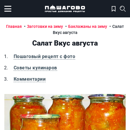
Открыть меню
Главная
Заготовки на зиму
Баклажаны на зиму
Салат
Вкус августа
Салат Вкус августа
Пошаговый рецепт с фото
Советы кулинаров
Комментарии
Салат Вкус августа
С