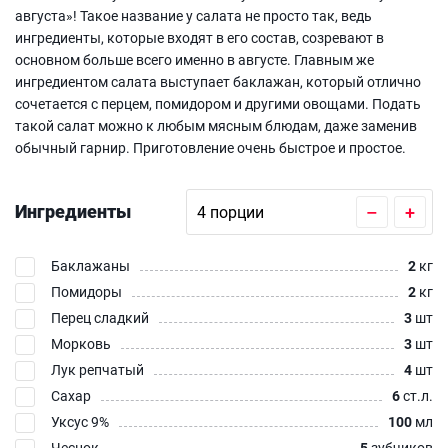
августа»! Такое название у салата не просто так, ведь
ингредиенты, которые входят в его состав, созревают в
основном больше всего именно в августе. Главным же
ингредиентом салата выступает баклажан, который отлично
сочетается с перцем, помидором и другими овощами. Подать
такой салат можно к любым мясным блюдам, даже заменив
обычный гарнир. Приготовление очень быстрое и простое.
Ингредиенты
–
+
Баклажаны
2
кг
Помидоры
2
кг
Перец сладкий
3
шт
Морковь
3
шт
Лук репчатый
4
шт
Сахар
6
ст.л.
Уксус 9%
100
мл
Чеснок
5
зубчиков