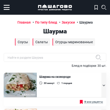
Открыть меню
Главная
По типу блюд
Закуски
Шаурма
Шаурма
Соусы
Салаты
Огурцы маринованные
Быстрый поиск рецепта по названию
Блюд в подборке:
30
шт.
Шаурма на сковороде
30
минут
1
порция
За последние 2 десятилетия шаурма буквально захватила рынок
В мои рецепты
стрит-фуда во многих городах мира, особенно в местах большого
скопления туристов или с большой проходимостью людей.