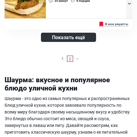
35
минут
6
порций
Багет, Лук репчатый, Филе рыбы, Листья салата, Лимон , Соус
Наршараб, Помидоры
Буррито - одно из самых знаменитых блюд мексиканской кухни,
В мои рецепты
состоящее из лепёшки (тортильи), в которую завёрнута начинка
из говяжьего фарша. Это быстрый и вкусный рецепт, который
подойдет для полноценного...
Показать ещё
Говяжий фарш, Помидоры, Сыр твердый, Лук репчатый, Лук
зеленый, Специя зира, Паприка, Кориандр молотый, Мускатный
орех, Фасоль белая консервированная, Томатный сок, Тортилья,
1
2
Масло растительное
Шаурма: вкусное и популярное
блюдо уличной кухни
Шаурма - это одно из самых популярных и распространенных
блюд уличной кухни, которое завоевало популярность по
всему миру благодаря своему насыщенному вкусу и удобству.
Это блюдо обычно состоит из мяса, овощей и соуса,
завернутых в лаваш или питу. Давайте рассмотрим, как
приготовить классическую шаурму, узнаем о ее питательной