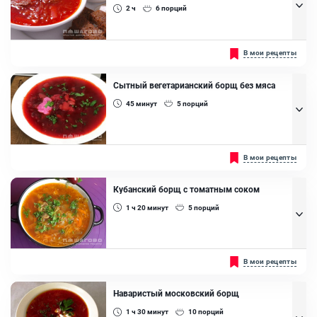
Картофель, Капуста белокочанная, Шампиньоны, Болгарский
2 ч
6
порций
перец, Свекла, Морковь, Лук репчатый, Томатная паста, Постный
майонез, Свежая зелень, Растительное масло
Включает томатную пасту для придания красного цвета и более
В мои рецепты
насыщенного вкуса, а также зелень для свежести....
Ингредиенты:
Сытный вегетарианский борщ без мяса
Говядина на кости, Уксус 9%, Сахар, Чеснок, Томатная паста,
45
минут
5
порций
Петрушка (зелень), Укроп, Лук зеленый, Фасоль, Капуста
белокочанная, Свекла, Картофель, Лук репчатый, Морковь , Масло
растительное
Рецепт является вегетарианским, а в его основе овощи и грибы
В мои рецепты
для придания богатого вкуса и питательности....
Ингредиенты:
Кубанский борщ с томатным соком
Свекла, Картофель, Морковь, Лук репчатый, Чеснок, Укроп,
1 ч 20
минут
5
порций
Томатная паста, Сахар, Сметана 10%
Здесь томатный сок применяется в качестве основы для супа, что
В мои рецепты
придает ему более яркий вкус и аромат....
Ингредиенты:
Наваристый московский борщ
Свинина, Картофель, Свекла, Морковь, Болгарский перец, Капуста
1 ч 30
минут
10
порций