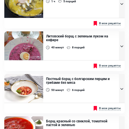
1 ч
5
порций
Кориандр молотый, Чеснок, Аджика, Томатная паста, Помидоры,
Болгарский перец, Лук репчатый, Корень пастернака, Свекла,
Морковь, Капуста белокочанная, Лук зеленый, Масло
растительное
Отличается использованием щавеля, который придает блюду
В мои рецепты
особый вкус и легкую кислинку....
Ингредиенты:
Литовский борщ с зеленым луком на
кефире
Яйцо куриное, Свинина, Картофель, Морковь, Лук репчатый,
Щавель
40
минут
8
порций
Имеет в составе кефир в качестве основы для супа и зеленый лук,
В мои рецепты
чтобы придать свежий аромат и вкус....
Ингредиенты:
Постный борщ с болгарским перцем и
грибами без мяса
Кефир, Вода кипяченная, Огурец, Укроп, Зелёный лук, Картофель,
Свекла отварная
50
минут
6
порций
Подходит для поста, так как не содержит мяса. Вместо этого, он
В мои рецепты
использует грибы и болгарский перец для придания богатого
вкуса....
Борщ красный со свеклой, томатной
Ингредиенты:
пастой и зеленью