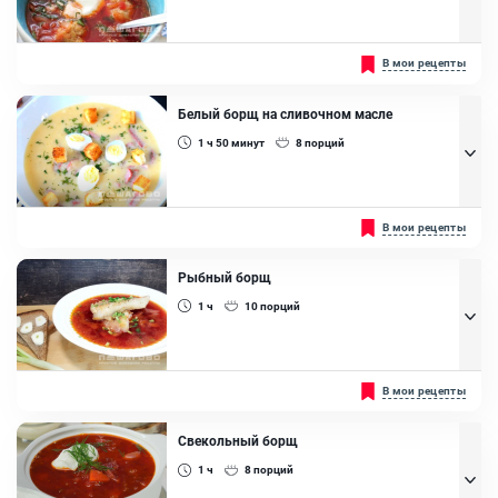
Перец красный сладкий, Чеснок, Помидоры, Укроп, Петрушка
(зелень), Сельдерей, Сахар, Лимонный сок
Фрикадельки (маленькие шарики фарша) в супе, добавляют
В мои рецепты
чтобы придать блюду более сытный вкус....
Ингредиенты:
Белый борщ на сливочном масле
Фарш свино-говяжий , Свекла, Картофель, Морковь , Лук
1 ч 50
минут
8
порций
репчатый, Чеснок, Фасоль консервированная, Капуста
белокочанная, Помидоры в собственном соку, Петрушка (зелень),
Подсолнечное масло
Здесь сливочное масло применяется в качестве основы для
В мои рецепты
супа....
Ингредиенты:
Рыбный борщ
Полукопченая колбаса Краковская, Лук порей, Майоран сушеный,
1 ч
10
порций
Зелень, Масло сливочное, Хлеб белый, Яйцо перепелиное, Хрен
натертый, Мука пшеничная, Сметана 15%, Корень сельдерея,
Чеснок, Картофель, Лук репчатый
Рыба в качестве основного продукта придает блюду
В мои рецепты
неповторимый морской вкус и аромат....
Ингредиенты:
Свекольный борщ
Рыбный бульон, Лук репчатый, Морковь , Картофель, Помидоры,
1 ч
8
порций
Сельдерей, Свекла отварная, Капуста белокочанная, Специи,