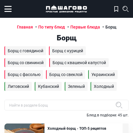
Открыть меню
Главная
По типу блюд
Первые блюда
Борщ
Борщ
Борщ с говядиной
Борщ с курицей
Борщ со свининой
Борщ с квашеной капустой
Борщ с фасолью
Борщ со свеклой
Украинский
Литовский
Кубанский
Зеленый
Холодный
Быстрый поиск рецепта по названию
Блюд в подборке:
45
шт.
Холодный борщ - ТОП-5 рецептов