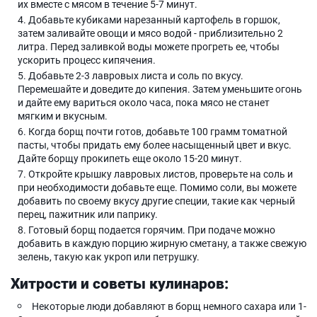
их вместе с мясом в течение 5-7 минут.
Добавьте кубиками нарезанный картофель в горшок,
затем заливайте овощи и мясо водой - приблизительно 2
литра. Перед заливкой воды можете прогреть ее, чтобы
ускорить процесс кипячения.
Добавьте 2-3 лавровых листа и соль по вкусу.
Перемешайте и доведите до кипения. Затем уменьшите огонь
и дайте ему вариться около часа, пока мясо не станет
мягким и вкусным.
Когда борщ почти готов, добавьте 100 грамм томатной
пасты, чтобы придать ему более насыщенный цвет и вкус.
Дайте борщу прокипеть еще около 15-20 минут.
Откройте крышку лавровых листов, проверьте на соль и
при необходимости добавьте еще. Помимо соли, вы можете
добавить по своему вкусу другие специи, такие как черный
перец, пажитник или паприку.
Готовый борщ подается горячим. При подаче можно
добавить в каждую порцию жирную сметану, а также свежую
зелень, такую как укроп или петрушку.
Хитрости и советы кулинаров:
Некоторые люди добавляют в борщ немного сахара или 1-