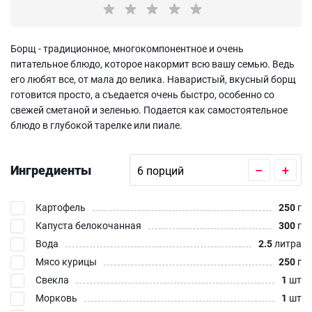
Борщ - традиционное, многокомпонентное и очень
питательное блюдо, которое накормит всю вашу семью. Ведь
его любят все, от мала до велика. Наваристый, вкусный борщ
готовится просто, а съедается очень быстро, особенно со
свежей сметаной и зеленью. Подается как самостоятельное
блюдо в глубокой тарелке или пиале.
Ингредиенты
–
+
Картофель
250
г
Капуста белокочанная
300
г
Вода
2.5
литра
Мясо курицы
250
г
Свекла
1
шт
Морковь
1
шт