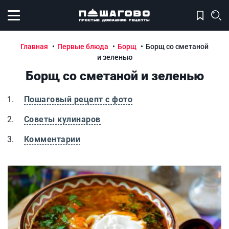
Открыть меню
Главная
Первые блюда
Борщ
Борщ со сметаной
и зеленью
Борщ со сметаной и зеленью
Пошаговый рецепт с фото
Советы кулинаров
Комментарии
Борщ со сметаной и зеленью
Б