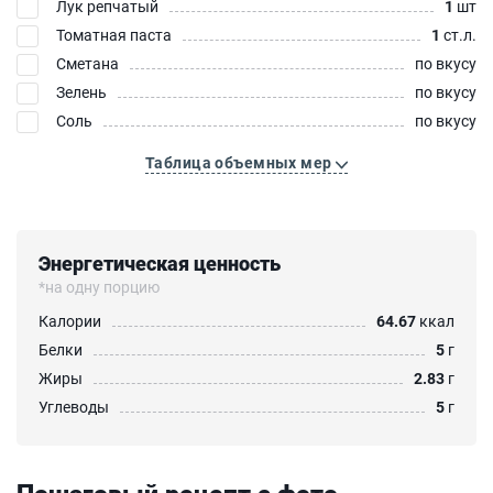
Лук репчатый
1
шт
Томатная паста
1
ст.л.
Сметана
по вкусу
Зелень
по вкусу
Соль
по вкусу
Таблица объемных мер
Энергетическая ценность
*на одну порцию
Калории
64.67
ккал
Белки
5
г
Жиры
2.83
г
Углеводы
5
г