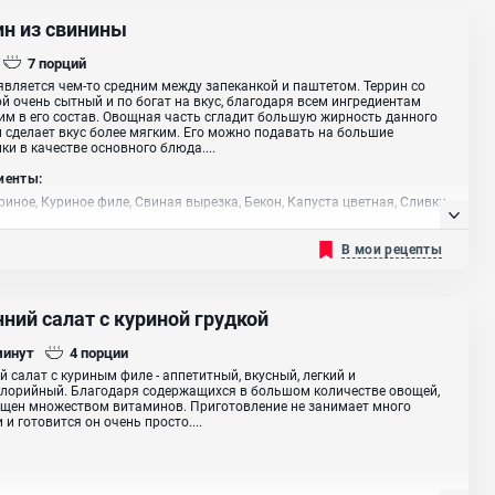
ин из свинины
7
порций
является чем-то средним между запеканкой и паштетом. Террин со
й очень сытный и по богат на вкус, благодаря всем ингредиентам
м в его состав. Овощная часть сгладит большую жирность данного
 сделает вкус более мягким. Его можно подавать на большие
ки в качестве основного блюда....
иенты:
риное, Куриное филе, Свиная вырезка, Бекон, Капуста цветная, Сливки
к репчатый, Чеснок, Горчица, Растительное масло
В мои рецепты
ний салат с куриной грудкой
минут
4
порции
й салат с куриным филе - аппетитный, вкусный, легкий и
лорийный. Благодаря содержащихся в большом количестве овощей,
щен множеством витаминов. Приготовление не занимает много
 и готовится он очень просто....