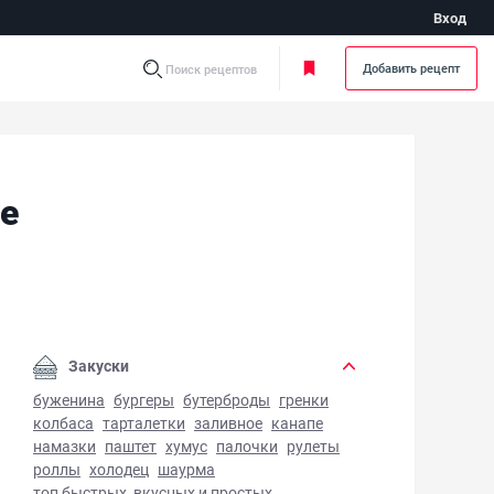
Вход
Добавить рецепт
Поиск рецептов
е
шаурма с курицей в лаваше - фото готового блюда
Закуски
буженина
бургеры
бутерброды
гренки
колбаса
тарталетки
заливное
канапе
намазки
паштет
хумус
палочки
рулеты
роллы
холодец
шаурма
топ быстрых, вкусных и простых