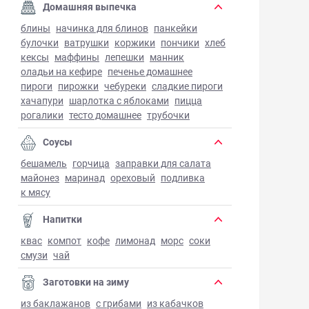
Домашняя выпечка
блины
начинка для блинов
панкейки
булочки
ватрушки
коржики
пончики
хлеб
кексы
маффины
лепешки
манник
оладьи на кефире
печенье домашнее
пироги
пирожки
чебуреки
сладкие пироги
хачапури
шарлотка с яблоками
пицца
рогалики
тесто домашнее
трубочки
Соусы
бешамель
горчица
заправки для салата
майонез
маринад
ореховый
подливка
к мясу
Напитки
квас
компот
кофе
лимонад
морс
соки
смузи
чай
Заготовки на зиму
из баклажанов
с грибами
из кабачков