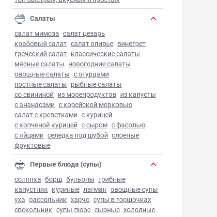
Салаты
салат мимоза
салат цезарь
крабовый салат
салат оливье
винегрет
греческий салат
классические салаты
мясные салаты
новогодние салаты
овощные салаты
с огурцами
постные салаты
рыбные салаты
со свининой
из морепродуктов
из капусты
с ананасами
с корейской морковью
салат с креветками
с курицей
с копченой курицей
с сыром
с фасолью
с яйцами
селедка под шубой
слоеные
фруктовые
Первые блюда (супы)
солянка
борщ
бульоны
грибные
капустняк
куриные
лагман
овощные супы
уха
рассольник
харчо
супы в горшочках
свекольник
супы-пюре
сырные
холодные