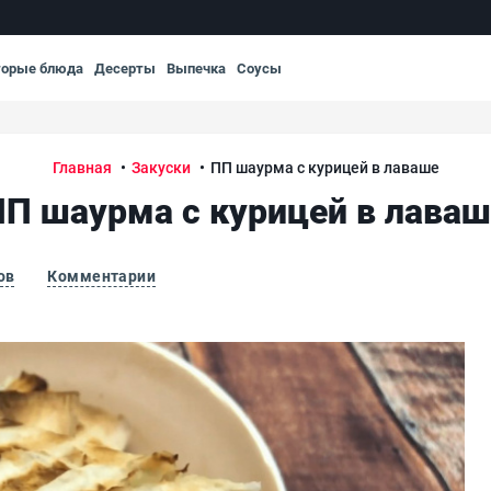
торые блюда
Десерты
Выпечка
Соусы
Главная
Закуски
ПП шаурма с курицей в лаваше
ПП шаурма с курицей в лаваш
ов
Комментарии
ПП 