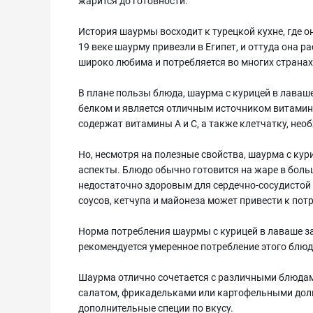
жарится до готовности.
История шаурмы восходит к турецкой кухне, где 
19 веке шаурму привезли в Египет, и оттуда она 
широко любима и потребляется во многих странах
В плане пользы блюда, шаурма с курицей в лаваш
белком и является отличным источником витамина
содержат витамины А и С, а также клетчатку, н
Но, несмотря на полезные свойства, шаурма с ку
аспекты. Блюдо обычно готовится на жаре в боль
недостаточно здоровым для сердечно-сосудистой 
соусов, кетчупа и майонеза может привести к пот
Норма потребления шаурмы с курицей в лаваше за
рекомендуется умеренное потребление этого блюд
Шаурма отлично сочетается с различными блюдам
салатом, фрикадельками или картофельными дол
дополнительные специи по вкусу.