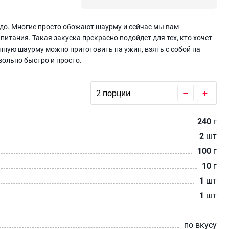
юдо. Многие просто обожают шаурму и сейчас мы вам
итания. Такая закуска прекрасно подойдет для тех, кто хочет
ную шаурму можно приготовить на ужин, взять с собой на
овольно быстро и просто.
–
+
240
г
2
шт
100
г
10
г
1
шт
1
шт
по вкусу