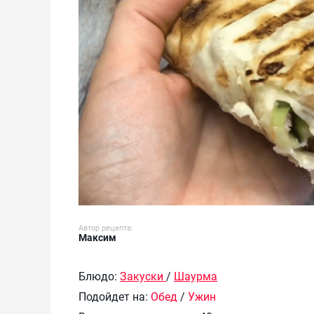
Автор рецепта:
Максим
Блюдо:
Закуски
/
Шаурма
Подойдет на:
Обед
/
Ужин