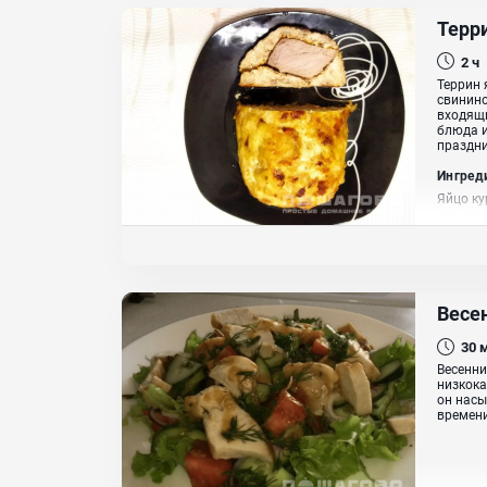
Терр
2 ч
Террин 
свинино
входящи
блюда и
праздни
Ингред
Яйцо ку
33%, Лу
Весен
30
Весенни
низкока
он насы
времени