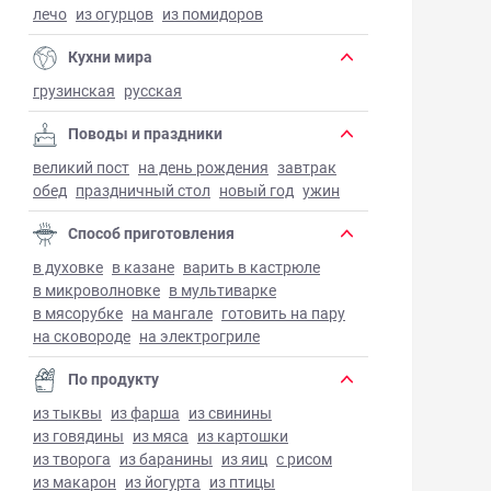
лечо
из огурцов
из помидоров
Кухни мира
грузинская
русская
Поводы и праздники
великий пост
на день рождения
завтрак
обед
праздничный стол
новый год
ужин
Способ приготовления
в духовке
в казане
варить в кастрюле
в микроволновке
в мультиварке
в мясорубке
на мангале
готовить на пару
на сковороде
на электрогриле
По продукту
из тыквы
из фарша
из свинины
из говядины
из мяса
из картошки
из творога
из баранины
из яиц
с рисом
из макарон
из йогурта
из птицы