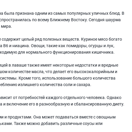
она была признана одним из самых популярных уличных блюд. В
распространилась по всему Ближнему Востоку. Сегодня шаурма
 мира.
е содержит целый ряд полезных веществ. Куриное мясо богато
 В6 и ниацина. Овощи, такие как помидоры, огурцы и лук,
еобходимую для нормального функционирования кишечника.
рицей в лаваше также имеет некоторые недостатки и вредные
шом количестве масла, что делает его высококалорийным и
системы. Кроме того, использование большого количества
реблению излишнего количества соли и сахара.
висит от потребностей каждого отдельного человека. Однако
а и включение его в разнообразную и сбалансированную диету.
и и продуктами. Она может подаваться вместе с овощным
ьками. Также можно добавить различные соусы или