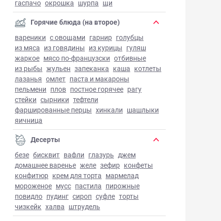
гаспачо
окрошка
шурпа
щи
Горячие блюда (на второе)
вареники
с овощами
гарнир
голубцы
из мяса
из говядины
из курицы
гуляш
жаркое
мясо по-французски
отбивные
из рыбы
жульен
запеканка
каша
котлеты
лазанья
омлет
паста и макароны
пельмени
плов
постное горячее
рагу
стейки
сырники
тефтели
фаршированные перцы
хинкали
шашлыки
яичница
Десерты
безе
бисквит
вафли
глазурь
джем
домашнее варенье
желе
зефир
конфеты
конфитюр
крем для торта
мармелад
мороженое
мусс
пастила
пирожные
повидло
пудинг
сироп
суфле
торты
чизкейк
халва
штрудель