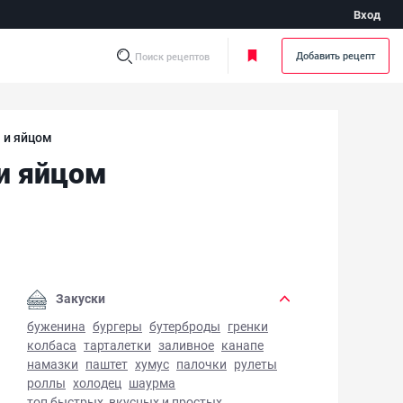
Вход
Добавить рецепт
Поиск рецептов
м и яйцом
 и яйцом
ат с курицей, ананасами, сыром и яйцом - фото готового 
Закуски
буженина
бургеры
бутерброды
гренки
колбаса
тарталетки
заливное
канапе
намазки
паштет
хумус
палочки
рулеты
роллы
холодец
шаурма
топ быстрых, вкусных и простых