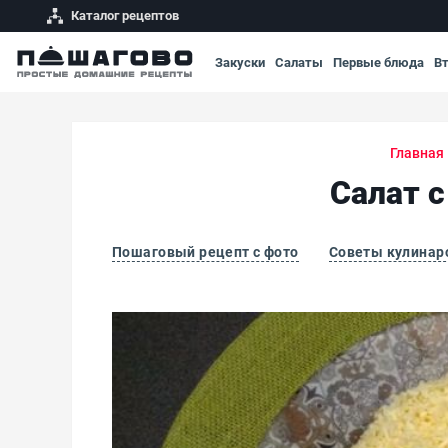
Каталог рецептов
Закуски
Салаты
Первые блюда
В
Главная
Салат с
Пошаговый рецепт с фото
Советы кулинар
Салат с курицей, ананасами, сыром и яйцом