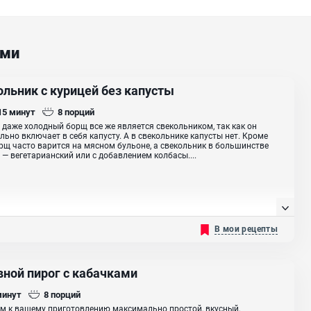
ами
ольник с курицей без капусты
 15
минут
8
порций
, даже холодный борщ все же является свекольником, так как он
льно включает в себя капусту. А в свекольнике капусты нет. Кроме
орщ часто варится на мясном бульоне, а свекольник в большинстве
 — вегетарианский или с добавлением колбасы....
В мои рецепты
вной пирог с кабачками
минут
8
порций
м к вашему приготовлению максимально простой, вкусный,