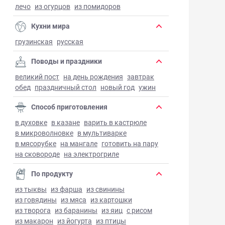
лечо
из огурцов
из помидоров
Кухни мира
грузинская
русская
Поводы и праздники
великий пост
на день рождения
завтрак
обед
праздничный стол
новый год
ужин
Способ приготовления
в духовке
в казане
варить в кастрюле
в микроволновке
в мультиварке
в мясорубке
на мангале
готовить на пару
на сковороде
на электрогриле
По продукту
из тыквы
из фарша
из свинины
из говядины
из мяса
из картошки
из творога
из баранины
из яиц
с рисом
из макарон
из йогурта
из птицы