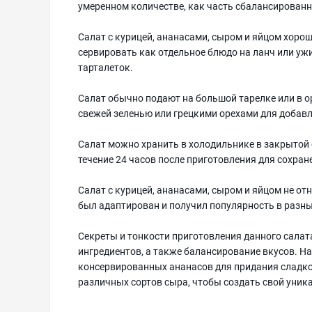
умеренном количестве, как часть сбалансированн
Салат с курицей, ананасами, сыром и яйцом хоро
сервировать как отдельное блюдо на ланч или ужи
тарталеток.
Салат обычно подают на большой тарелке или в о
свежей зеленью или грецкими орехами для добавл
Салат можно хранить в холодильнике в закрытой е
течение 24 часов после приготовления для сохран
Салат с курицей, ананасами, сыром и яйцом не отн
был адаптирован и получил популярность в разны
Секреты и тонкости приготовления данного сала
ингредиентов, а также балансирование вкусов. Н
консервированных ананасов для придания сладк
различных сортов сыра, чтобы создать свой уник