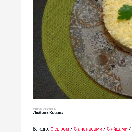
Автор рецепта:
Любовь Козина
Блюдо:
С сыром
/
С ананасами
/
С яйцами
/