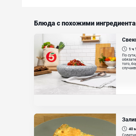
Блюда с похожими ингредиент
Свек
1 ч
По сути
обязате
того, б
случаев
Зали
40
Советуе