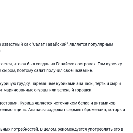
е известный как "Салат Гавайский", является популярным
ы.
гается, что он был создан на Гавайских островах. Там курочку
и сыром, поэтому салат получил свое название.
куриную грудку, нарезанные кубиками ананасы, тертый сыр и
ют маринованные огурцы или зеленый горошек.
ествами. Курица является источником белка и витаминов
 железо и цинк. Ананасы содержат фермент бромелайн, который
ьных потребностей. В целом, рекомендуется употреблять его в