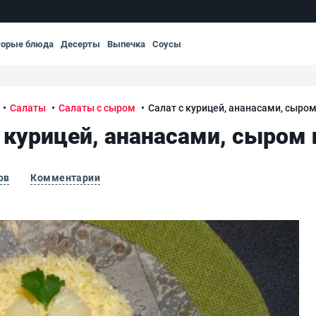
торые блюда
Десерты
Выпечка
Соусы
Салаты
Салаты с сыром
Салат с курицей, ананасами, сыро
 курицей, ананасами, сыром
ов
Комментарии
Сал