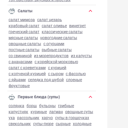
Салаты
салат мимоза
салат цезарь
крабовый салат
салат оливье
винегрет
греческий салат
классические салаты
мясные салаты
новогодние салаты
овощные салаты
с огурцами
постные салаты
рыбные салаты
со свининой
из морепродуктов
из капусты
с ананасами
с корейской морковью
салат с креветками
с курицей
с копченой курицей
с сыром
с фасолью
с яйцами
селедка под шубой
слоеные
фруктовые
Первые блюда (супы)
солянка
борщ
бульоны
грибные
капустняк
куриные
лагман
овощные супы
уха
рассольник
харчо
супы в горшочках
свекольник
супы-пюре
сырные
холодные