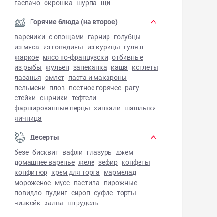
гаспачо
окрошка
шурпа
щи
Горячие блюда (на второе)
вареники
с овощами
гарнир
голубцы
из мяса
из говядины
из курицы
гуляш
жаркое
мясо по-французски
отбивные
из рыбы
жульен
запеканка
каша
котлеты
лазанья
омлет
паста и макароны
пельмени
плов
постное горячее
рагу
стейки
сырники
тефтели
фаршированные перцы
хинкали
шашлыки
яичница
Десерты
безе
бисквит
вафли
глазурь
джем
домашнее варенье
желе
зефир
конфеты
конфитюр
крем для торта
мармелад
мороженое
мусс
пастила
пирожные
повидло
пудинг
сироп
суфле
торты
чизкейк
халва
штрудель