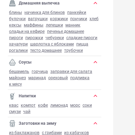
Домашняя выпечка
блины
начинка для блинов
панкейки
булочки
ватрушки
коржики
пончики
хлеб
кексы
маффины
лепешки
манник
оладьи на кефире
печенье домашнее
пироги
пирожки
чебуреки
сладкие пироги
хачапури
шарлотка с яблоками
пицца
рогалики
тесто домашнее
трубочки
Соусы
бешамель
горчица
заправки для салата
майонез
маринад
ореховый
подливка
к мясу
Напитки
квас
компот
кофе
лимонад
морс
соки
смузи
чай
Заготовки на зиму
из баклажанов
с грибами
из кабачков