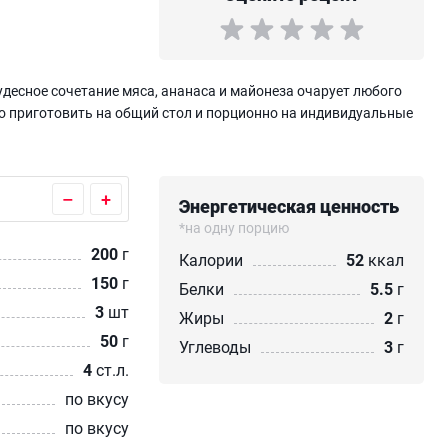
Чудесное сочетание мяса, ананаса и майонеза очарует любого
о приготовить на общий стол и порционно на индивидуальные
–
+
Энергетическая ценность
*на одну порцию
200
г
Калории
52
ккал
150
г
Белки
5.5
г
3
шт
Жиры
2
г
50
г
Углеводы
3
г
4
ст.л.
по вкусу
по вкусу