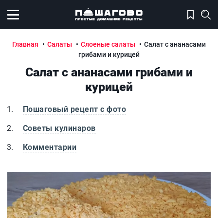
Открыть меню
Главная
Салаты
Слоеные салаты
Салат с ананасами
грибами и курицей
Салат с ананасами грибами и
курицей
Пошаговый рецепт с фото
Советы кулинаров
Комментарии
Салат с ананасами грибами и курицей
С