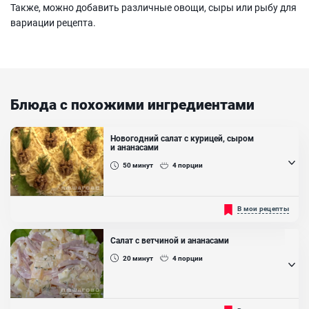
Также, можно добавить различные овощи, сыры или рыбу для
вариации рецепта.
Блюда с похожими ингредиентами
Новогодний салат с курицей, сыром
и ананасами
50
минут
4
порции
Ломаешь голову каким-бы необычным салат украсить
В мои рецепты
предстоящее застолье? Приготовь "ананас", который получается
яркий и за счет своих ингредиентов необычный. Ананас содержит
витамины и микроэлементы, жизненно необходимых для
Салат с ветчиной и ананасами
организма, некоторые его даже называют «тропической
аптекой»....
20
минут
4
порции