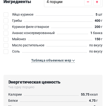
Ингредиенты
–
+
Яйцо куриное
5
шт
Грибы
400
г
Куриное филе отварное
200
г
Ананас консервированный
1
банка
Майонез
150
г
Масло растительное
по вкусу
Соль
по вкусу
Таблица объемных мер
Энергетическая ценность
*на одну порцию
Калории
55.75
ккал
Белки
4.75
г