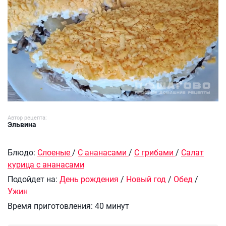
Автор рецепта:
Эльвина
Блюдо:
Слоеные
/
С ананасами
/
С грибами
/
Салат
курица с ананасами
Подойдет на:
День рождения
/
Новый год
/
Обед
/
Ужин
Время приготовления:
40 минут