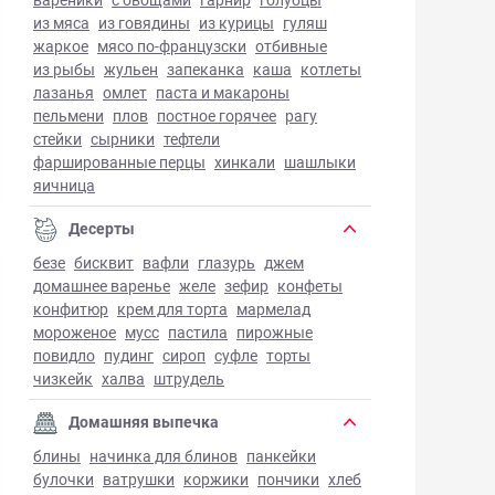
из мяса
из говядины
из курицы
гуляш
жаркое
мясо по-французски
отбивные
из рыбы
жульен
запеканка
каша
котлеты
лазанья
омлет
паста и макароны
пельмени
плов
постное горячее
рагу
стейки
сырники
тефтели
фаршированные перцы
хинкали
шашлыки
яичница
Десерты
безе
бисквит
вафли
глазурь
джем
домашнее варенье
желе
зефир
конфеты
конфитюр
крем для торта
мармелад
мороженое
мусс
пастила
пирожные
повидло
пудинг
сироп
суфле
торты
чизкейк
халва
штрудель
Домашняя выпечка
блины
начинка для блинов
панкейки
булочки
ватрушки
коржики
пончики
хлеб