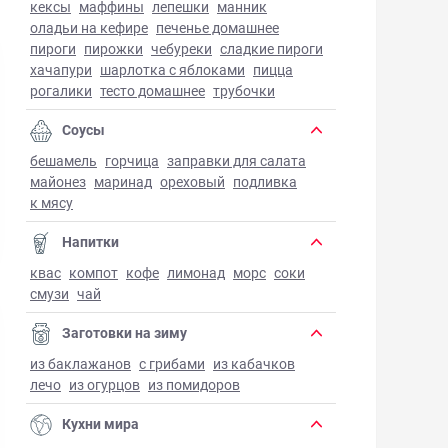
кексы
маффины
лепешки
манник
оладьи на кефире
печенье домашнее
пироги
пирожки
чебуреки
сладкие пироги
хачапури
шарлотка с яблоками
пицца
рогалики
тесто домашнее
трубочки
Соусы
бешамель
горчица
заправки для салата
майонез
маринад
ореховый
подливка
к мясу
Напитки
квас
компот
кофе
лимонад
морс
соки
смузи
чай
Заготовки на зиму
из баклажанов
с грибами
из кабачков
лечо
из огурцов
из помидоров
Кухни мира