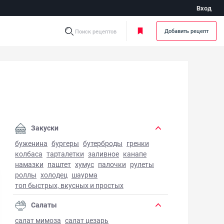
Вход
Добавить рецепт
Поиск рецептов
Закуски
буженина
бургеры
бутерброды
гренки
колбаса
тарталетки
заливное
канапе
намазки
паштет
хумус
палочки
рулеты
роллы
холодец
шаурма
топ быстрых, вкусных и простых
Салаты
салат мимоза
салат цезарь