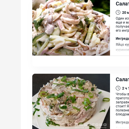
Сала
20
Один из
еще и м
получае
его инг
Ингред
Яйцо ку
куриное
Сала
2 ч
Чтобы в
пригото
заправк
стоит! 
полезне
блюдом!
Ингред
Говяжий