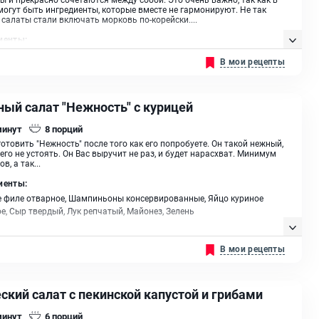
могут быть ингредиенты, которые вместе не гармонируют. Не так
 салаты стали включать морковь по-корейски....
иенты:
риное, Ветчина, Грибы, Морковь по-корейски, Огурцы маринованные,
В мои рецепты
чатый, Майонез, Масло растительное
ный салат "Нежность" с курицей
минут
8
порций
готовить "Нежность" после того как его попробуете. Он такой нежный,
него не устоять. Он Вас выручит не раз, и будет нарасхват. Минимум
в, а так...
иенты:
 филе отварное, Шампиньоны консервированные, Яйцо куриное
е, Сыр твердый, Лук репчатый, Майонез, Зелень
В мои рецепты
ский салат с пекинской капустой и грибами
минут
6
порций