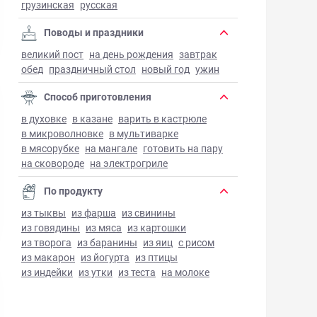
грузинская
русская
Поводы и праздники
великий пост
на день рождения
завтрак
обед
праздничный стол
новый год
ужин
Способ приготовления
в духовке
в казане
варить в кастрюле
в микроволновке
в мультиварке
в мясорубке
на мангале
готовить на пару
на сковороде
на электрогриле
По продукту
из тыквы
из фарша
из свинины
из говядины
из мяса
из картошки
из творога
из баранины
из яиц
с рисом
из макарон
из йогурта
из птицы
из индейки
из утки
из теста
на молоке