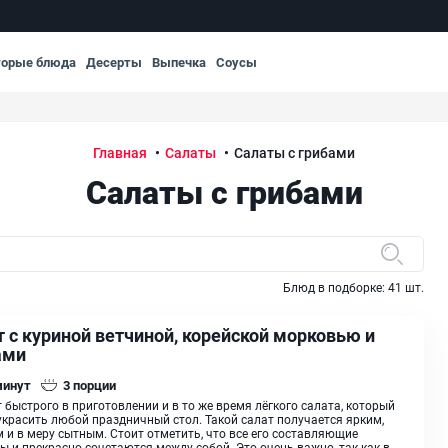
торые блюда
Десерты
Выпечка
Соусы
Главная
Салаты
Салаты с грибами
Салаты с грибами
Блюд в подборке:
41
шт.
 с куриной ветчиной, корейской морковью и
ами
минут
3
порции
 быстрого в приготовлении и в то же время лёгкого салата, который
украсить любой праздничный стол. Такой салат получается ярким,
 и в меру сытным. Стоит отметить, что все его составляющие
ы и прекрасно сочетаются между собой. Это очень важно, так как в