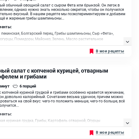
ый обычный овощной салат с сыром Фета или брынзой. Он легок в
влении, однако нужно знать несколько секретов, чтобы он получился
тельно вкусный. В нашем рецепте мы поэкспериментируем и добавим
ещё и жареные грибы шампиньоны...
иенты:
 пекинская, Болгарский перец, Грибы шампиньоны, Сыр «Фета»‎,
огурцы, Помидоры, Майонез, Зелень, Масло растительное
В мои рецепты
ный салат с копченой курицей, отварным
офелем и грибами
минут
6
порций
с копченой куриной грудкой и грибами особенно нравится мужчинам,
 он довольно калорийный. Сочетание весьма удачное, причем можно
роваться на свой вкус: чего-то положить меньше, чего-то больше, всё
олучится...
иенты:
ая куриная грудка, Грибы, Картофель отварной, Огурцы
ванные, Сыр, Майонез
В мои рецепты