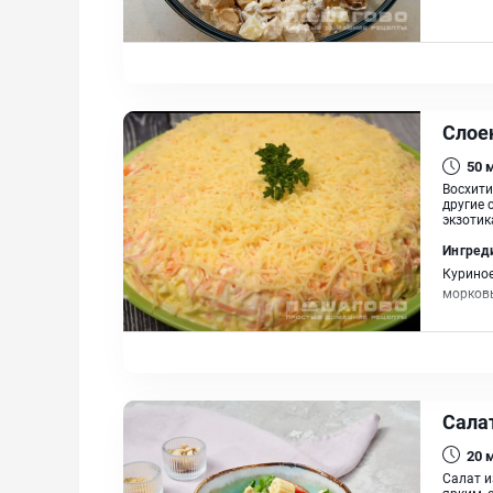
Слое
50
Восхити
другие 
экзотик
Ингред
Куриное
морковь
Сала
20
Салат и
ярким, 