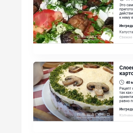
Это сам
пригото
действи
к нему 
Ингред
Капуста
Свежие 
Слое
карт
40
Рецепт 
так как
ориенти
равно п
Ингред
Копченн
марино