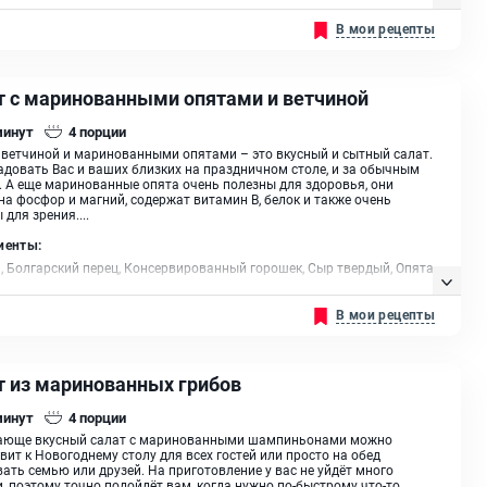
й, Огурцы маринованные, Хрен натертый, Зелень, Майонез, Масло
В мои рецепты
ельное
т с маринованными опятами и ветчиной
минут
4
порции
 ветчиной и маринованными опятами – это вкусный и сытный салат.
адовать Вас и ваших близких на праздничном столе, и за обычным
 А еще маринованные опята очень полезны для здоровья, они
на фосфор и магний, содержат витамин В, белок и также очень
 для зрения....
иенты:
, Болгарский перец, Консервированный горошек, Сыр твердый, Опята,
з
В мои рецепты
т из маринованных грибов
минут
4
порции
ающе вкусный салат с маринованными шампиньонами можно
вит к Новогоднему столу для всех гостей или просто на обед
ать семью или друзей. На приготовление у вас не уйдёт много
, поэтому точно подойдёт вам, когда нужно по-быстрому что-то