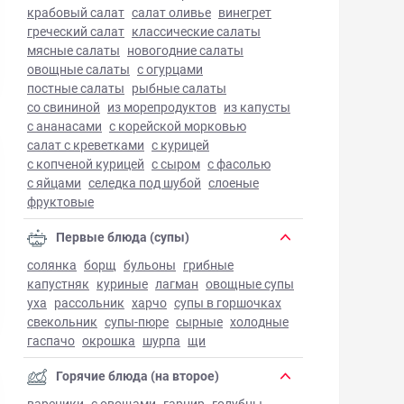
крабовый салат
салат оливье
винегрет
греческий салат
классические салаты
мясные салаты
новогодние салаты
овощные салаты
с огурцами
постные салаты
рыбные салаты
со свининой
из морепродуктов
из капусты
с ананасами
с корейской морковью
салат с креветками
с курицей
с копченой курицей
с сыром
с фасолью
с яйцами
селедка под шубой
слоеные
фруктовые
Первые блюда (супы)
солянка
борщ
бульоны
грибные
капустняк
куриные
лагман
овощные супы
уха
рассольник
харчо
супы в горшочках
свекольник
супы-пюре
сырные
холодные
гаспачо
окрошка
шурпа
щи
Горячие блюда (на второе)
вареники
с овощами
гарнир
голубцы