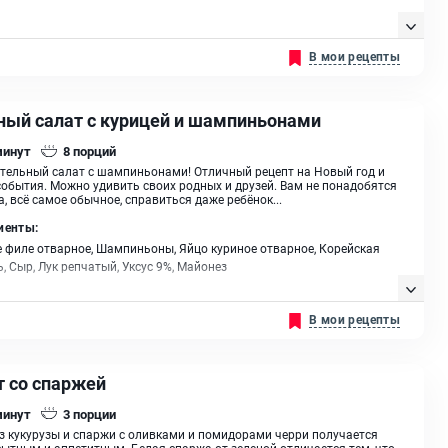
В мои рецепты
ный салат с курицей и шампиньонами
минут
8
порций
тельный салат с шампиньонами! Отличный рецепт на Новый год и
события. Можно удивить своих родных и друзей. Вам не понадобятся
а, всё самое обычное, справиться даже ребёнок...
иенты:
 филе отварное, Шампиньоны, Яйцо куриное отварное, Корейская
, Сыр, Лук репчатый, Уксус 9%, Майонез
В мои рецепты
т со спаржей
минут
3
порции
з кукурузы и спаржи с оливками и помидорами черри получается
сытным и аппетитным. Белая спаржа от зеленой отличается тем, что