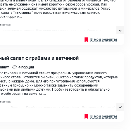
ать ее сложнее и она имеет короткий сезон сбора урожая. Как
так и зеленая содержат множество витаминов и минералов. Уксус
 салату "изюминку", ярче раскрывая вкус кукурузы, оливок,
ов черри и...
иенты:
вированная кукуруза, Шампиньоны маринованные, Красные
ы черри, Спаржа, Оливки без косточек, Масло оливковое, Белый
В мои рецепты
уксус, Листья салата
ный салат с грибами и ветчиной
минут
4
порции
 с грибами и ветчиной станет прекрасным украшением любого
чного стола. Готовится он очень быстро из таких продуктов, которые
есть в каждом доме. Для его приготовления используются
ванные грибы, но их можно также заменить обжаренными
ьонами или любыми другими. Пробуйте готовить и обязательно
е себе рецепт на заметку!...
иенты:
риное, Ветчина, Грибы шампиньоны, Картофель, Лук зеленый (перья),
ландский, Морковь, Майонез
В мои рецепты