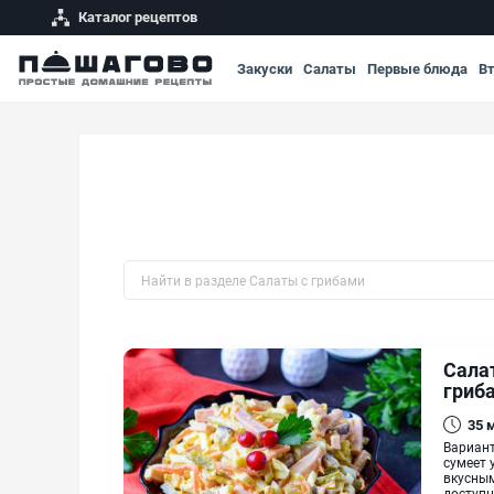
Каталог рецептов
Закуски
Салаты
Первые блюда
В
Быстрый поиск рецепта по названию
Салат
гриб
35
Вариант
сумеет 
вкусным
доступн