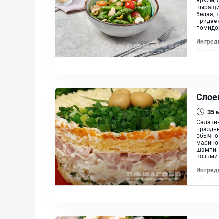
выращив
белая, 
придает
помидор
Ингред
Консер
помидор
винный 
Слое
35
Салатик
праздни
обычно 
марино
шампин
возьмит
Ингред
Яйцо ку
Сыр гол