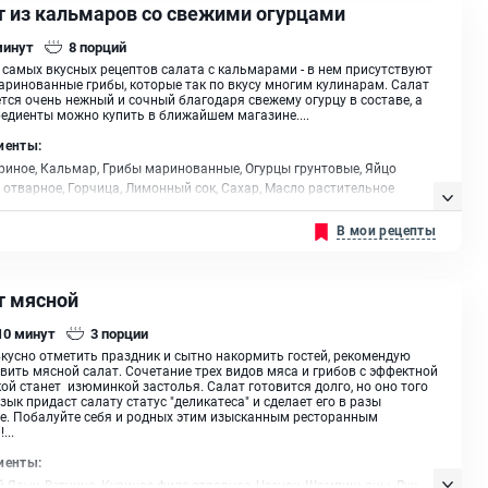
т из кальмаров со свежими огурцами
минут
8
порций
 самых вкусных рецептов салата с кальмарами - в нем присутствуют
аринованные грибы, которые так по вкусу многим кулинарам. Салат
тся очень нежный и сочный благодаря свежему огурцу в составе, а
редиенты можно купить в ближайшем магазине....
иенты:
риное, Кальмар, Грибы маринованные, Огурцы грунтовые, Яйцо
 отварное, Горчица, Лимонный сок, Сахар, Масло растительное
В мои рецепты
т мясной
 10
минут
3
порции
кусно отметить праздник и сытно накормить гостей, рекомендую
вить мясной салат. Сочетание трех видов мяса и грибов с эффектной
ой станет изюминкой застолья. Салат готовится долго, но оно того
Язык придаст салату статус "деликатеса" и сделает его в разы
е. Побалуйте себя и родных этим изысканным ресторанным
...
иенты:
 Язык, Ветчина, Куриное филе отварное, Чеснок, Шампиньоны, Лук