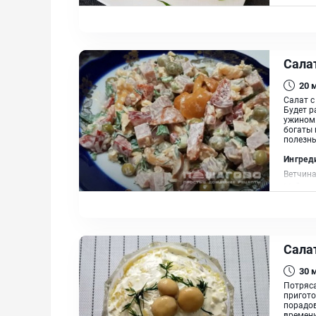
репчаты
растит
Сала
20
Салат с
Будет р
ужином.
богаты 
полезны
Ингред
Ветчина
Майоне
Сала
30
Потряс
пригото
порадов
времени