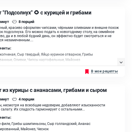
 "Подсолнух" 🌻 с курицей и грибами
минут
8
порций
ный, красиво оформлен чипсами, чёрными оливками и внешне похож
ок подсолнуха. Его можно подать к новогоднему столу, на семейное
во, да и в любой будний день, он эффектно будет смотреться и не
ся незамеченным....
иенты:
копченая, Сыр твердый, Яйцо куриное отварное, Грибы
анные, Оливки, Чипсы картофельные, Майонез
В мои рецепты
т из курицы с ананасами, грибами и сыром
минут
4
порции
, несмотря на всеобщее недоверие, добавляют изысканности
салату. Их сладость гармонирует с остальными...
иенты:
 филе, Грибы шампиньоны, Сыр голландский, Ананас
ированный, Майонез, Чеснок