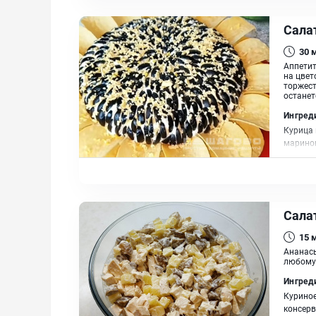
Салат
30
Аппетит
на цвет
торжест
останет
Ингред
Курица 
маринов
Сала
15
Ананасы
любому 
Ингред
Куриное
консерв