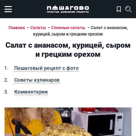
Открыть меню
Главная
Салаты
Слоеные салаты
Салат с ананасом,
курицей, сыром и грецким орехом
Салат с ананасом, курицей, сыром
и грецким орехом
Пошаговый рецепт с фото
Советы кулинаров
Комментарии
Салат с ананасом, курицей, сыром и грецким орехом
С