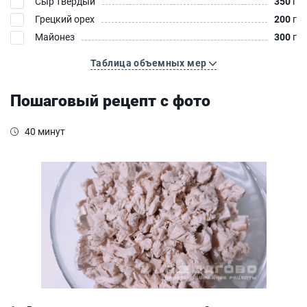
Сыр твердый
350
г
Грецкий орех
200
г
Майонез
300
г
Таблица объемных мер
Пошаговый рецепт с фото
40 минут