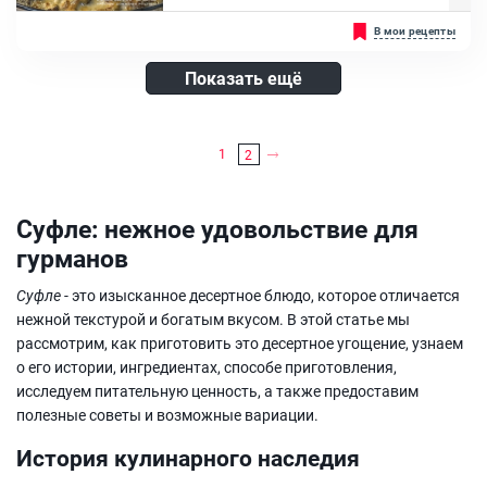
Желатин, Холодная вода, Консервированные персики
Суфле из брокколи - это довольно необычное блюдо, которые вы
В мои рецепты
легко и просто можете приготовить у себя дома. Это горячее
блюдо получается сытным, вкусным и очень полезным. Данное
суфле вы можете приготовить к любому застолью, чтобы удивить
Показать ещё
и порадовать всех своих гостей, а также близких. В брокколи
содержится огромное количество самых разных витаминов и
множество других полезных веществ....
Ингредиенты:
1
2
Брокколи, Молоко, Сыр гауда, Масло сливочное, Мука пшеничная
высш. сорта, Соль и перец
Суфле: нежное удовольствие для
гурманов
Суфле
- это изысканное десертное блюдо, которое отличается
нежной текстурой и богатым вкусом. В этой статье мы
рассмотрим, как приготовить это десертное угощение, узнаем
о его истории, ингредиентах, способе приготовления,
исследуем питательную ценность, а также предоставим
полезные советы и возможные вариации.
История кулинарного наследия