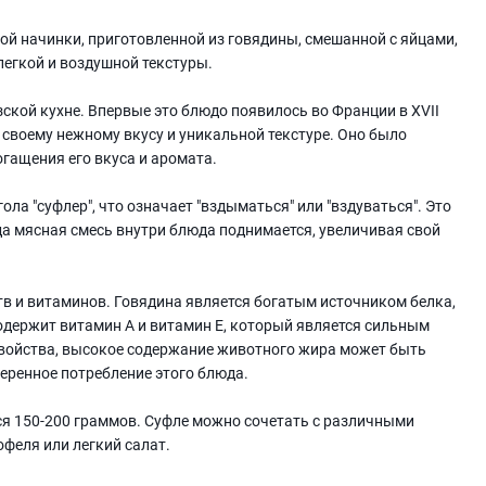
ной начинки, приготовленной из говядины, смешанной с яйцами,
легкой и воздушной текстуры.
ской кухне. Впервые это блюдо появилось во Франции в XVII
 своему нежному вкусу и уникальной текстуре. Оно было
гащения его вкуса и аромата.
ола "суфлер", что означает "вздыматься" или "вздуваться". Это
да мясная смесь внутри блюда поднимается, увеличивая свой
в и витаминов. Говядина является богатым источником белка,
содержит витамин А и витамин Е, который является сильным
свойства, высокое содержание животного жира может быть
еренное потребление этого блюда.
ся 150-200 граммов. Суфле можно сочетать с различными
феля или легкий салат.