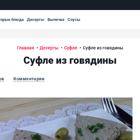
торые блюда
Десерты
Выпечка
Соусы
Главная
Десерты
Суфле
Суфле из говядины
Суфле из говядины
ов
Комментарии
Суф