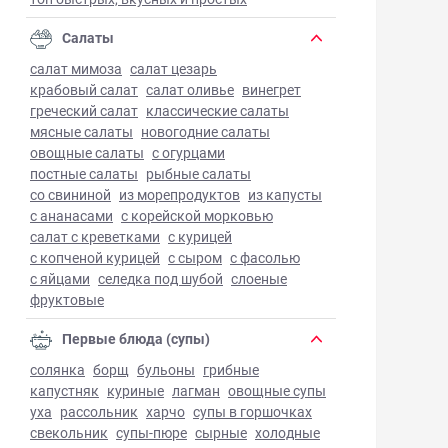
Салаты
салат мимоза
салат цезарь
крабовый салат
салат оливье
винегрет
греческий салат
классические салаты
мясные салаты
новогодние салаты
овощные салаты
с огурцами
постные салаты
рыбные салаты
со свининой
из морепродуктов
из капусты
с ананасами
с корейской морковью
салат с креветками
с курицей
с копченой курицей
с сыром
с фасолью
с яйцами
селедка под шубой
слоеные
фруктовые
Первые блюда (супы)
солянка
борщ
бульоны
грибные
капустняк
куриные
лагман
овощные супы
уха
рассольник
харчо
супы в горшочках
свекольник
супы-пюре
сырные
холодные