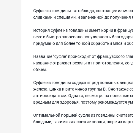
Суфле из говядины - это блюдо, состоящее из мяс
сливками и специями, и запеченной до получения 
История суфле из говядины имеет корни в француз
веке и быстро завоевало популярность благодаря
придумано для более тонкой обработки мяса и обо
Название "суфле" происходит от французского глаг
название отражает результат приготовления, ког
объем.
Суфле из говядины содержит ряд полезных вещест
железа, цинка и витаминов группы B. Оно также 
антиоксидантом. Однако, несмотря на полезные 
вредным для здоровья, поэтому рекомендуется ум
Оптимальной порцией суфле из говядины считает
блюдами, такими как свежие овощи, пюре из карто