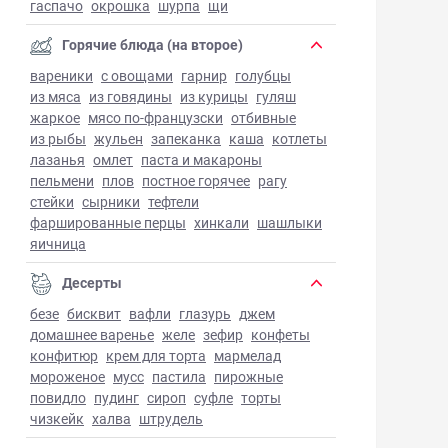
гаспачо
окрошка
шурпа
щи
Горячие блюда (на второе)
вареники
с овощами
гарнир
голубцы
из мяса
из говядины
из курицы
гуляш
жаркое
мясо по-французски
отбивные
из рыбы
жульен
запеканка
каша
котлеты
лазанья
омлет
паста и макароны
пельмени
плов
постное горячее
рагу
стейки
сырники
тефтели
фаршированные перцы
хинкали
шашлыки
яичница
Десерты
безе
бисквит
вафли
глазурь
джем
домашнее варенье
желе
зефир
конфеты
конфитюр
крем для торта
мармелад
мороженое
мусс
пастила
пирожные
повидло
пудинг
сироп
суфле
торты
чизкейк
халва
штрудель