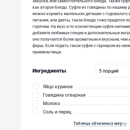
закуски, или самостоятельного блюда. Также суф
как второе блюдо. Суфле из говядины по нашему
можно кормить маленьких детишек с годовалого 
питания, или диеты, такое блюдо тоже придется п
горячим. На вкус и по консистенции суфле напомин
добавите любимые специи и дополнительные ингре
оно получается более ароматным и вкусным, чем 
фарш. Если подать такое суфле с гарниром из св
приемом пищи.
Ингредиенты
Яйцо куриное
Говядина отварная
Молоко
Соль и перец
Таблица объемных мер