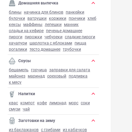
Домашняя выпечка
блины
начинка для блинов
панкейки
булочки
ватрушки
коржики
пончики
хлеб
кексы
маффины
лепешки
манник
оладьи на кефире
печенье домашнее
пироги
пирожки
чебуреки
сладкие пироги
хачапури
шарлотка с яблоками
пицца
рогалики
тесто домашнее
трубочки
Соусы
бешамель
горчица
заправки для салата
майонез
маринад
ореховый
подливка
к мясу
Напитки
квас
компот
кофе
лимонад
морс
соки
смузи
чай
Заготовки на зиму
из баклажанов
с грибами
из кабачков