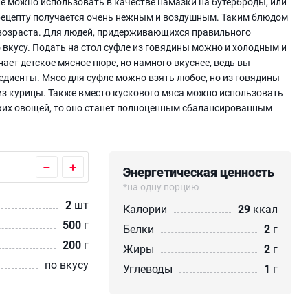
ле можно использовать в качестве намазки на бутерброды, или
 рецепту получается очень нежным и воздушным. Таким блюдом
возраста. Для людей, придерживающихся правильного
о вкусу. Подать на стол суфле из говядины можно и холодным и
ает детское мясное пюре, но намного вкуснее, ведь вы
диенты. Мясо для суфле можно взять любое, но из говядины
из курицы. Также вместо кускового мяса можно использовать
ежих овощей, то оно станет полноценным сбалансированным
–
+
Энергетическая ценность
*на одну порцию
2
шт
Калории
29
ккал
500
г
Белки
2
г
200
г
Жиры
2
г
по вкусу
Углеводы
1
г