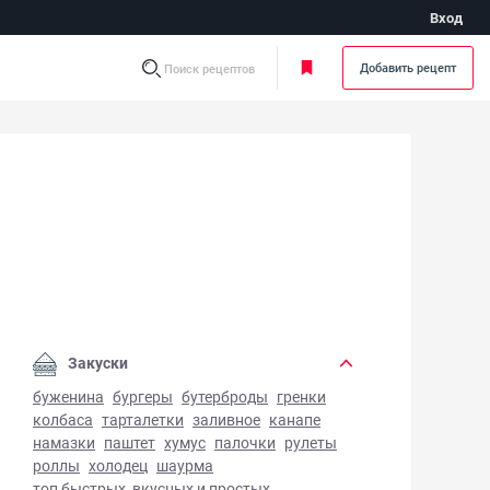
Вход
Добавить рецепт
Поиск рецептов
ле из говядины - фото готового блюда
Закуски
буженина
бургеры
бутерброды
гренки
колбаса
тарталетки
заливное
канапе
намазки
паштет
хумус
палочки
рулеты
роллы
холодец
шаурма
топ быстрых, вкусных и простых