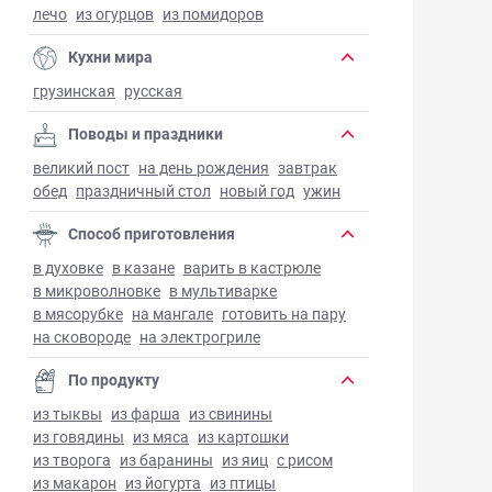
лечо
из огурцов
из помидоров
Кухни мира
грузинская
русская
Поводы и праздники
великий пост
на день рождения
завтрак
обед
праздничный стол
новый год
ужин
Способ приготовления
в духовке
в казане
варить в кастрюле
в микроволновке
в мультиварке
в мясорубке
на мангале
готовить на пару
на сковороде
на электрогриле
По продукту
из тыквы
из фарша
из свинины
из говядины
из мяса
из картошки
из творога
из баранины
из яиц
с рисом
из макарон
из йогурта
из птицы