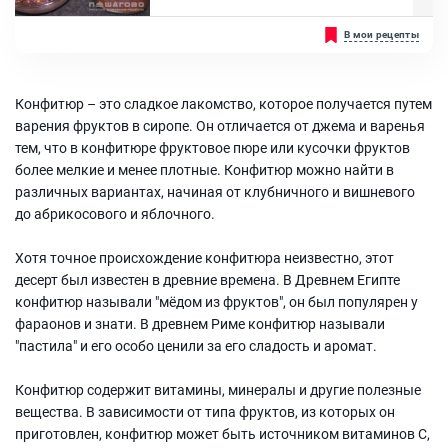
Яйцо куриное, Клубника, Мука пшеничная I сорта, Сахар, Крахмал
Луковый конфитюр - идеальная закуска и идеальный кисло-
В мои рецепты
кукурузный, Масло сливочное, Разрыхлитель, Творог 9%, Сливки
сладкий соус с бальзамическими нотками к любому блюду.
33%, Сахарная пудра
Классно сочетается с абсолютно любым мясом, рыбой, гарниром,
паштетом, в дополнение к бургерам. Хорошо сочетается так же с
сыром и вином. В магазинах луковый конфитюр имеет огромную
Конфитюр – это сладкое лакомство, которое получается путем
цену, хотя приготовить его самостоятельно очень легко и
быстро....
варения фруктов в сиропе. Он отличается от джема и варенья
Ингредиенты:
тем, что в конфитюре фруктовое пюре или кусочки фруктов
Красный лук, Сахар, Бальзамический уксус, Масло оливковое,
более мелкие и менее плотные. Конфитюр можно найти в
Розмарин
различных вариантах, начиная от клубничного и вишневого
до абрикосового и яблочного.
Хотя точное происхождение конфитюра неизвестно, этот
десерт был известен в древние времена. В Древнем Египте
конфитюр называли "мёдом из фруктов", он был популярен у
фараонов и знати. В древнем Риме конфитюр называли
"пастила" и его особо ценили за его сладость и аромат.
Конфитюр содержит витамины, минералы и другие полезные
вещества. В зависимости от типа фруктов, из которых он
приготовлен, конфитюр может быть источником витаминов С,