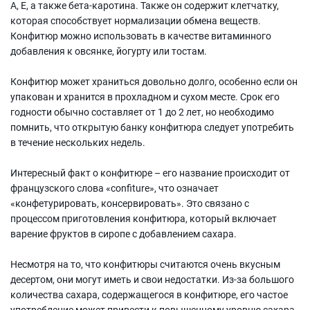
А, Е, а также бета-каротина. Также он содержит клетчатку,
которая способствует нормализации обмена веществ.
Конфитюр можно использовать в качестве витаминного
добавления к овсянке, йогурту или тостам.
Конфитюр может храниться довольно долго, особенно если он
упакован и хранится в прохладном и сухом месте. Срок его
годности обычно составляет от 1 до 2 лет, но необходимо
помнить, что открытую банку конфитюра следует употребить
в течение нескольких недель.
Интересный факт о конфитюре – его название происходит от
французского слова «confiture», что означает
«конфетурировать, консервировать». Это связано с
процессом приготовления конфитюра, который включает
варение фруктов в сиропе с добавлением сахара.
Несмотря на то, что конфитюры считаются очень вкусным
десертом, они могут иметь и свои недостатки. Из-за большого
количества сахара, содержащегося в конфитюре, его частое
употребление может привести к повышенному уровню сахара