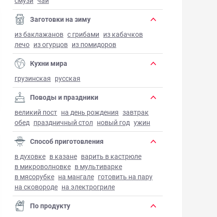
смузи
чай
Заготовки на зиму
из баклажанов
с грибами
из кабачков
лечо
из огурцов
из помидоров
Кухни мира
грузинская
русская
Поводы и праздники
великий пост
на день рождения
завтрак
обед
праздничный стол
новый год
ужин
Способ приготовления
в духовке
в казане
варить в кастрюле
в микроволновке
в мультиварке
в мясорубке
на мангале
готовить на пару
на сковороде
на электрогриле
По продукту