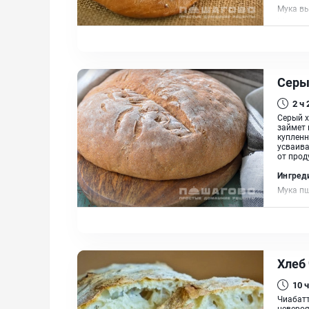
Мука вы
Масло 
Серы
2 ч
Серый х
займет 
купленн
усваива
от прод
Ингред
Мука пш
Хлеб
10 ч
Чиабатт
невероя