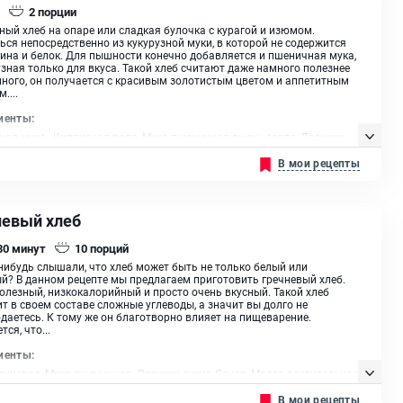
2
порции
ный хлеб на опаре или сладкая булочка с курагой и изюмом.
ься непосредственно из кукурузной муки, в которой не содержится
ина и белок. Для пышности конечно добавляется и пшеничная мука,
узная только для вкуса. Такой хлеб считают даже намного полезнее
ного, он получается с красивым золотистым цветом и аппетитным
....
иенты:
ная мука , Кипяченая вода, Мука пшеничная высш. сорта, Дрожжи
стродействующие, Сахар, Масло сливочное, Изюм, Курага
В мои рецепты
невый хлеб
 30
минут
10
порций
 нибудь слышали, что хлеб может быть не только белый или
й? В данном рецепте мы предлагаем приготовить гречневый хлеб.
олезный, низкокалорийный и просто очень вкусный. Такой хлеб
т в своем составе сложные углеводы, а значит вы долго не
даетесь. К тому же он благотворно влияет на пищеварение.
ся, что...
иенты:
ечневая, Мука пшеничная, Дрожжи сухие, Сахар, Масло растительное
В мои рецепты