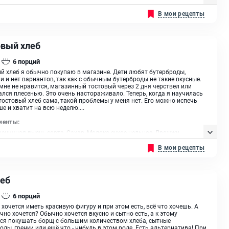
ентированный, Ржаная закваска 100% влажности, Мука пшеничная
В мои рецепты
орта, Квасное сусло
овый хлеб
6
порций
й хлеб я обычно покупаю в магазине. Дети любят бутерброды,
и и нет вариантов, так как с обычным бутерброды не такие вкусные.
 мне не нравится, магазинный тостовый через 2 дня черствел или
лся плесенью. Это очень настораживало. Теперь, когда я научилась
тостовый хлеб сама, такой проблемы у меня нет. Его можно испечь
е и хватит на всю неделю....
иенты:
еничная высш. сорта, Сахар, Молоко сухое цельное, Дрожжи
анные живые, Тримолин, Молоко, Масло сливочное
В мои рецепты
леб
6
порций
 хочется иметь красивую фигуру и при этом есть, всё что хочешь. А
чно хочется? Обычно хочется вкусно и сытно есть, а к этому
ся покушать борщ с большим количеством хлеба, сытные
оды, гренки или ещё что - нибудь в этом роде. Есть альтернатива! При