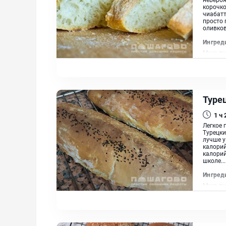
корочко
чиабатт
просто 
оливков
Ингред
Мука пш
комнатн
Туре
1 ч
Легкое 
Турецки
лучше у
калорий
калорий
школе...
Ингред
Мука пш