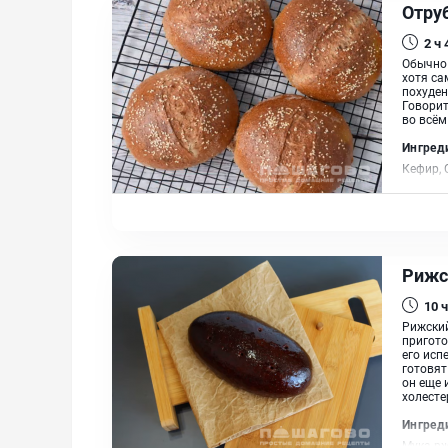
Отру
2 ч
Обычно 
хотя са
похуден
Говорит
во всём
Ингред
Кефир, 
растит
Рижс
10 ч
Рижский
пригото
его исп
готовят
он еще 
холесте
Ингред
Мука рж