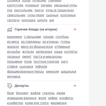
солянка
борщ
бульоны
грибные
капустняк
куриные
лагман
овощные супы
уха
рассольник
харчо
супы в горшочках
свекольник
супы-пюре
сырные
холодные
гаспачо
окрошка
шурпа
щи
Горячие блюда (на второе)
вареники
с овощами
гарнир
голубцы
из мяса
из говядины
из курицы
гуляш
жаркое
мясо по-французски
отбивные
из рыбы
жульен
запеканка
каша
котлеты
лазанья
омлет
паста и макароны
пельмени
плов
постное горячее
рагу
стейки
сырники
тефтели
фаршированные перцы
хинкали
шашлыки
яичница
Десерты
безе
бисквит
вафли
глазурь
джем
домашнее варенье
желе
зефир
конфеты
конфитюр
крем для торта
мармелад