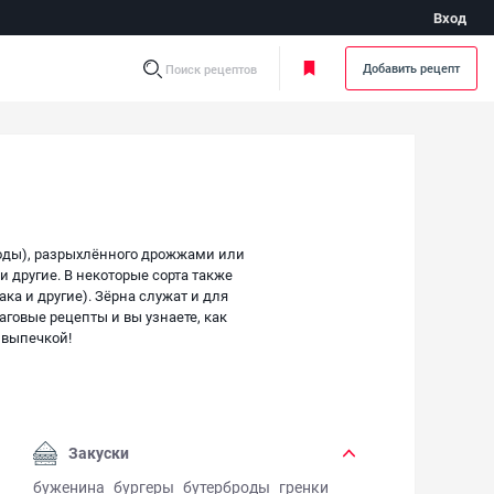
Вход
Добавить рецепт
Поиск рецептов
воды), разрыхлённого дрожжами или
 другие. В некоторые сорта также
ка и другие). Зёрна служат и для
говые рецепты и вы узнаете, как
 выпечкой!
Закуски
буженина
бургеры
бутерброды
гренки