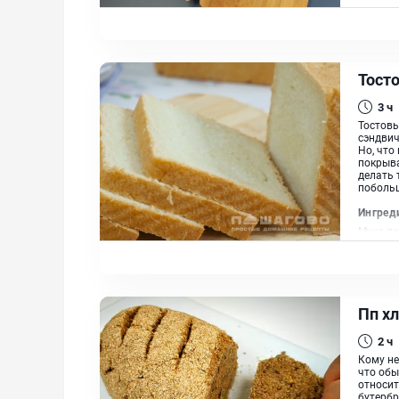
неферм
высш. с
Тост
3 ч
Тостовы
сэндвич
Но, что
покрыва
делать 
побольш
Ингред
Мука пш
прессов
Пп х
2 ч
Кому не
что обы
относит
бутербр