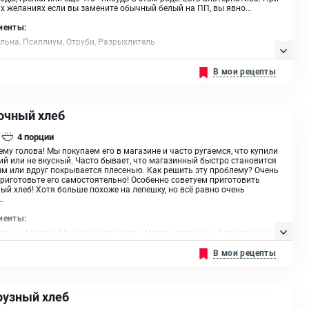
их желаниях если вы замените обычный белый на ПП, вы явно...
иенты:
льна, Псиллиум, Отруби, Разрыхлитель
В мои рецепты
очный хлеб
4
порции
ему голова! Мы покупаем его в магазине и часто ругаемся, что купили
ий или не вкусный. Часто бывает, что магазинный быстро становится
м или вдруг покрывается плесенью. Как решить эту проблему? Очень
Приготовьте его самостоятельно! Особенно советуем приготовить
ый хлеб! Хотя больше похоже на лепешку, но всё равно очень
.
иенты:
риное, Молоко, Мука высшего сорта, Масло сливочное, Дрожжи сухие,
Сыр твердый, Чеснок, Зелёный лук
В мои рецепты
рузный хлеб