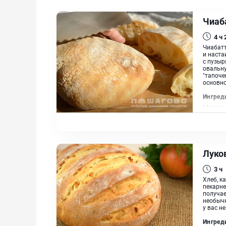
Чиаб
4 ч
Чиабатт
и наста
с пузыр
овальну
"тапоче
основно
Ингред
Мука пш
Луко
3 ч
Хлеб, к
пекарне
получае
необычн
у вас не
Ингред