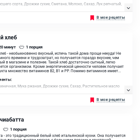
сшего сорта, Дрожжи сухие, Сметана, Молоко, Сахар, Лук репчатый,
растительное
В мои рецепты
й хлеб
 20
минут
1
порция
леб - необыкновенно вкусный, испечь такой дома проще некуда! Не
много времени и трудозатрат, но получается гораздо вкуснее, чем
ый в магазине и полезнее. Такой хлеб достаточно сытный, легко
ется организмом. Кроме энергетической ценности человек получает
укта множество витаминов В2, В1 и РР. Помимо витаминов имеет...
иенты:
еничная, Мука ржаная, Дрожжи сухие, Сахар, Растительное масло
В мои рецепты
 чиабатта
1
порция
а - это традиционный белый хлеб итальянской кухни. Она получается
тно вкусная, внутри мягкая, с большими порами и хрустящей