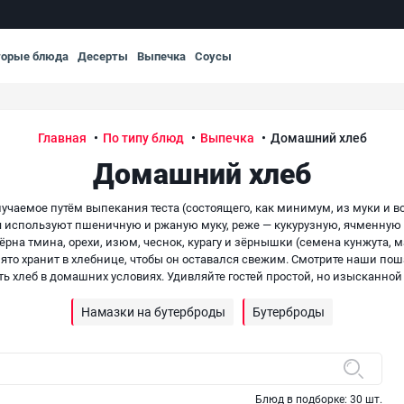
торые блюда
Десерты
Выпечка
Соусы
Главная
По типу блюд
Выпечка
Домашний хлеб
Домашний хлеб
лучаемое путём выпекания теста (состоящего, как минимум, из муки и 
я используют пшеничную и ржаную муку, реже — кукурузную, ячменную и
ёрна тмина, орехи, изюм, чеснок, курагу и зёрнышки (семена кунжута, ма
то хранит в хлебнице, чтобы он оставался свежим. Смотрите наши поша
ть хлеб в домашних условиях. Удивляйте гостей простой, но изысканной
Намазки на бутерброды
Бутерброды
Блюд в подборке:
30
шт.