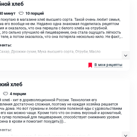
бной хлеб
 40
минут
10
порций
покупаю в магазине хлеб высшего сорта. Такой очень любит семья,
ма его вообще не ем. Недавно одна знакомая поделилась рецептом
ия и оказалось, что она перешла с белого хлеба на отрубной.
, это сильно улучшило ей пищеварение, она стала ощущать лёгкость
 теле, а потом оказалось, что она потеряла несколько кило. Не факт,...
иенты:
Сахар, Дрожжи сухие, Мука высшего сорта, Отруби, Масло
ельное
В мои рецепты
кий хлеб
4
порции
 хлеб - хит в дореволюционной России. Технология его
вления достаточно сложная, поэтому не каждая хозяйка решается
ечь дома. Но вот гурманы и любители полезной еды с удовольствием
 его как можно чаще. Кроме того что он очень вкусный и ароматный,
и супер полезный для пищеварения, способствует снижению уровня
рина в крови и помогает похудеть)))...
иенты:
аная, Тмин молотый, Крутой кипяток, Солод белый