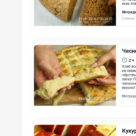
всех эт
Ингред
Семена 
Чесн
2 ч
Хлеб вс
не свеж
чёрствы
легко! 
чесночн
вкусно!..
Ингред
Яйцо ку
Сахар, 
Куку