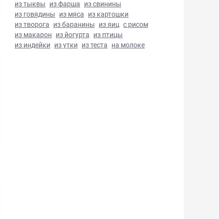
из тыквы
из фарша
из свинины
из говядины
из мяса
из картошки
из творога
из баранины
из яиц
с рисом
из макарон
из йогурта
из птицы
из индейки
из утки
из теста
на молоке