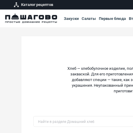
Каталог рецептов
Закуски
Салаты
Первые блюда
В
Хлеб — хлебобулочное изделие, по
закваской. Для его приготовлени
добавляют специи — такие, как з
украшения. Неупакованный приня
приготови
Быстрый поиск рецепта по названию