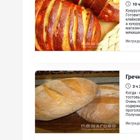
10 ч
Кукуруз
Готовит
клейков
а кукур
магазин
мякишем
Ингред
Кукуруз
сухи бы
Греч
3 ч
Когда -
тостовы
Очень п
содержи
проголо
Получает
Ингред
Мука гр