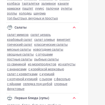
колбаса
тарталетки
заливное
канапе
намазки
паштет
хумус
палочки
рулеты
роллы
холодец
шаурма
топ быстрых, вкусных и простых
Салаты
салат мимоза
салат цезарь
крабовый салат
салат оливье
винегрет
греческий салат
классические салаты
мясные салаты
новогодние салаты
овощные салаты
с огурцами
постные салаты
рыбные салаты
со свининой
из морепродуктов
из капусты
с ананасами
с корейской морковью
салат с креветками
с курицей
с копченой курицей
с сыром
с фасолью
с яйцами
селедка под шубой
слоеные
фруктовые
Первые блюда (супы)