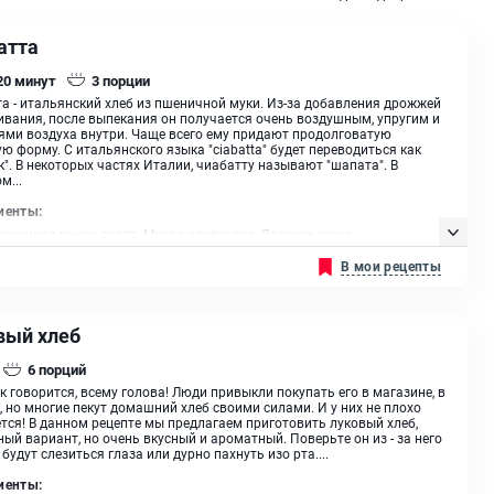
атта
 20
минут
3
порции
а - итальянский хлеб из пшеничной муки. Из-за добавления дрожжей
ивания, после выпекания он получается очень воздушным, упругим и
ями воздуха внутри. Чаще всего ему придают продолговатую
ю форму. С итальянского языка "ciabatta" будет переводиться как
к". В некоторых частях Италии, чиабатту называют "шапата". В
м...
иенты:
еничная высш. сорта, Масло оливковое, Дрожжи сухие
В мои рецепты
вый хлеб
6
порций
ак говорится, всему голова! Люди привыкли покупать его в магазине, в
, но многие пекут домашний хлеб своими силами. И у них не плохо
тся! В данном рецепте мы предлагаем приготовить луковый хлеб,
ый вариант, но очень вкусный и ароматный. Поверьте он из - за него
 будут слезиться глаза или дурно пахнуть изо рта....
иенты: