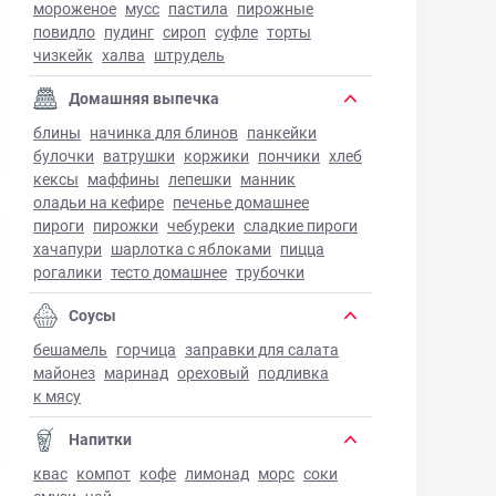
мороженое
мусс
пастила
пирожные
повидло
пудинг
сироп
суфле
торты
чизкейк
халва
штрудель
Домашняя выпечка
блины
начинка для блинов
панкейки
булочки
ватрушки
коржики
пончики
хлеб
кексы
маффины
лепешки
манник
оладьи на кефире
печенье домашнее
пироги
пирожки
чебуреки
сладкие пироги
хачапури
шарлотка с яблоками
пицца
рогалики
тесто домашнее
трубочки
Соусы
бешамель
горчица
заправки для салата
майонез
маринад
ореховый
подливка
к мясу
Напитки
квас
компот
кофе
лимонад
морс
соки