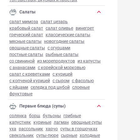
Салаты
салат мимоза
салат цезарь
крабовый салат
салат оливье
винегрет
греческий салат
классические салаты
мясные салаты
новогодние салаты
овощные салаты
с огурцами
постные салаты
рыбные салаты
со свининой
из морепродуктов
из капусты
с ананасами
с корейской морковью
салат с креветками
с курицей
с копченой курицей
с сыром
с фасолью
с яйцами
селедка под шубой
слоеные
фруктовые
Первые блюда (супы)
солянка
борщ
бульоны
грибные
капустняк
куриные
лагман
овощные супы
уха
рассольник
харчо
супы в горшочках
свекольник
супы-пюре
сырные
холодные