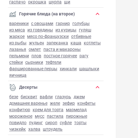
гаспачо
окрошка
шурпа
щи
Горячие блюда (на второе)
вареники
с овощами
гарнир
голубцы
из мяса
из говядины
из курицы
гуляш
жаркое
мясо по-французски
отбивные
из рыбы
жульен
запеканка
каша
котлеты
лазанья
омлет
паста и макароны
пельмени
плов
постное горячее
рагу
стейки
сырники
тефтели
фаршированные перцы
хинкали
шашлыки
яичница
Десерты
безе
бисквит
вафли
глазурь
джем
домашнее варенье
желе
зефир
конфеты
конфитюр
крем для торта
мармелад
мороженое
мусс
пастила
пирожные
повидло
пудинг
сироп
суфле
торты
чизкейк
халва
штрудель