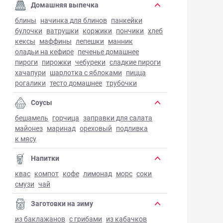
Домашняя выпечка
блины
начинка для блинов
панкейки
булочки
ватрушки
коржики
пончики
хлеб
кексы
маффины
лепешки
манник
оладьи на кефире
печенье домашнее
пироги
пирожки
чебуреки
сладкие пироги
хачапури
шарлотка с яблоками
пицца
рогалики
тесто домашнее
трубочки
Соусы
бешамель
горчица
заправки для салата
майонез
маринад
ореховый
подливка
к мясу
Напитки
квас
компот
кофе
лимонад
морс
соки
смузи
чай
Заготовки на зиму
из баклажанов
с грибами
из кабачков