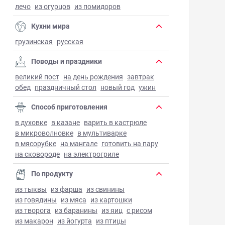
лечо
из огурцов
из помидоров
Кухни мира
грузинская
русская
Поводы и праздники
великий пост
на день рождения
завтрак
обед
праздничный стол
новый год
ужин
Способ приготовления
в духовке
в казане
варить в кастрюле
в микроволновке
в мультиварке
в мясорубке
на мангале
готовить на пару
на сковороде
на электрогриле
По продукту
из тыквы
из фарша
из свинины
из говядины
из мяса
из картошки
из творога
из баранины
из яиц
с рисом
из макарон
из йогурта
из птицы