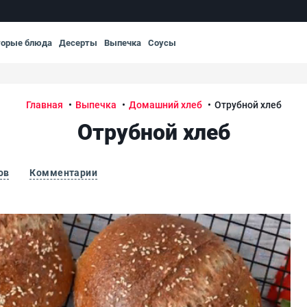
торые блюда
Десерты
Выпечка
Соусы
Главная
Выпечка
Домашний хлеб
Отрубной хлеб
Отрубной хлеб
ов
Комментарии
Отр