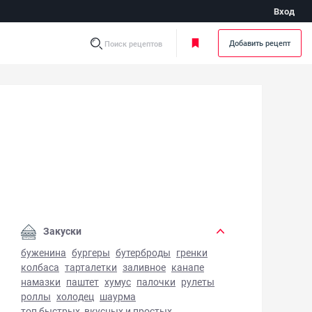
Вход
Добавить рецепт
Поиск рецептов
убной хлеб - фото готового блюда
Закуски
буженина
бургеры
бутерброды
гренки
колбаса
тарталетки
заливное
канапе
намазки
паштет
хумус
палочки
рулеты
роллы
холодец
шаурма
топ быстрых, вкусных и простых