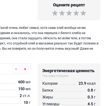
Оцените рецепт
акой очень любит семья, хотя сама хлеб вообще не ем.
ения и оказалось, что она перешла с белого хлеба на
рение, она стала ощущать лёгкость во всём теле, а потом
акт, что отрубной хлеб в магазине реально так будет полезен и
 Вы не поверите, но он получается очень вкусный! Даже не
–
+
Энергетическая ценность
*на одну порцию
600
мл
Калории
23.9
ккал
150
мл
Белки
0.8
г
2
ст.л.
Жиры
0.3
г
10
г
Углеводы
4.5
г