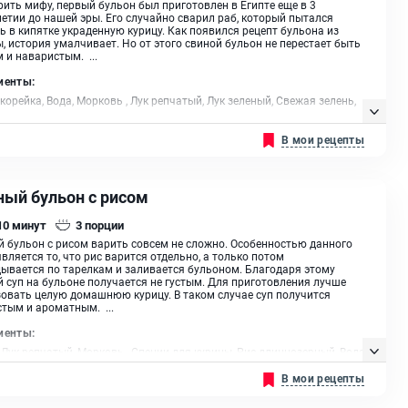
рить мифу, первый бульон был приготовлен в Египте еще в 3
етии до нашей эры. Его случайно сварил раб, который пытался
ь в кипятке украденную курицу. Как появился рецепт бульона из
, история умалчивает. Но от этого свиной бульон не перестает быть
 и наваристым. ...
иенты:
корейка, Вода, Морковь , Лук репчатый, Лук зеленый, Свежая зелень,
растительное
В мои рецепты
ный бульон с рисом
 10
минут
3
порции
 бульон с рисом варить совсем не сложно. Особенностью данного
вляется то, что рис варится отдельно, а только потом
ывается по тарелкам и заливается бульоном. Благодаря этому
 суп на бульоне получается не густым. Для приготовления лучше
овать целую домашнюю курицу. В таком случае суп получится
тым и ароматным. ...
иенты:
 Лук репчатый, Морковь , Специи для курицы, Рис длиннозерный, Вода
В мои рецепты