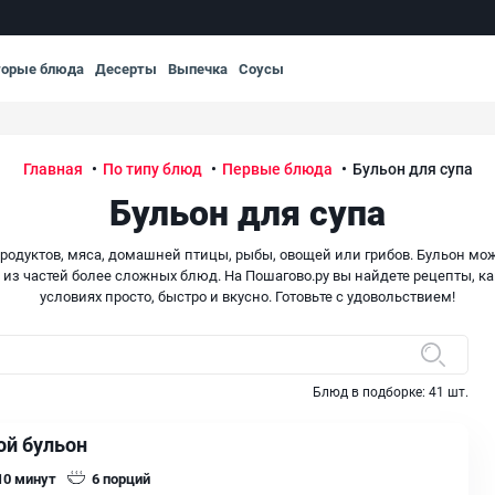
торые блюда
Десерты
Выпечка
Соусы
Главная
По типу блюд
Первые блюда
Бульон для супа
Бульон для супа
бпродуктов, мяса, домашней птицы, рыбы, овощей или грибов. Бульон м
из частей более сложных блюд. На Пошагово.ру вы найдете рецепты, к
условиях просто, быстро и вкусно. Готовьте с удовольствием!
Блюд в подборке:
41
шт.
ой бульон
 10
минут
6
порций