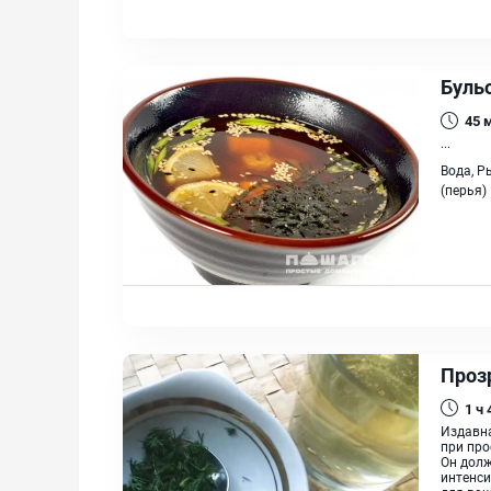
Буль
45
...
Вода, Р
(перья)
Проз
1 ч
Издавна
при про
Он долж
интенси