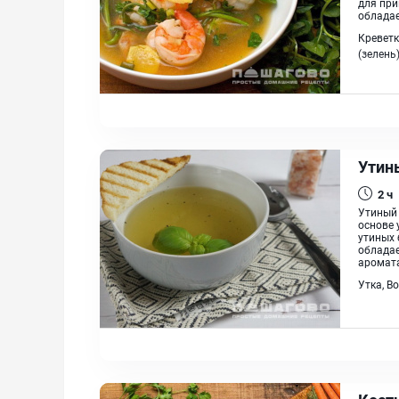
для при
обладае
Креветк
(зелень
Утин
2 ч
Утиный 
основе 
утиных 
обладае
аромата
Утка, В