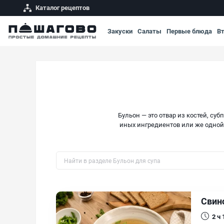
Каталог рецептов
Закуски
Салаты
Первые блюда
В
Бульон — это отвар из костей, су
иных ингредиентов или же одной 
Быстрый поиск рецепта по названию
Свин
2 ч