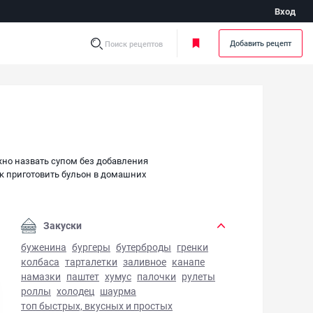
Вход
Добавить рецепт
Поиск рецептов
ожно назвать супом без добавления
ак приготовить бульон в домашних
Закуски
буженина
бургеры
бутерброды
гренки
колбаса
тарталетки
заливное
канапе
намазки
паштет
хумус
палочки
рулеты
роллы
холодец
шаурма
топ быстрых, вкусных и простых