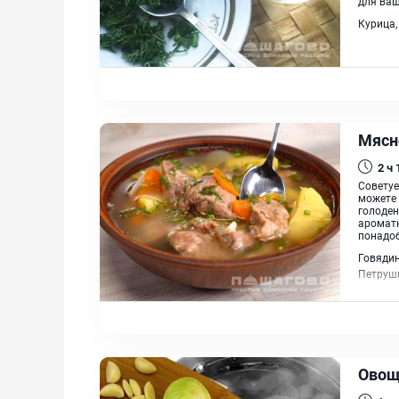
для ваш
Курица,
Мясн
2 ч
Советуе
можете 
голоден
ароматн
понадоб
Говядин
Петрушк
Овощ