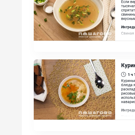
Если ве
тысячел
спрятат
свинины
вкусным
Ингред
Свиная 
Масло 
Кури
1 ч
Куриный
блюда я
расклад
рисовый
использ
наварис
Ингред
Курица,