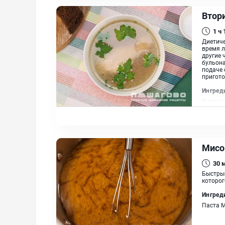
Втор
1 ч
Диетиче
время л
другие 
бульона
подаче 
пригото
Ингред
Куриная
Петрушк
Мисо
30
Быстрый
которог
Ингред
Паста М