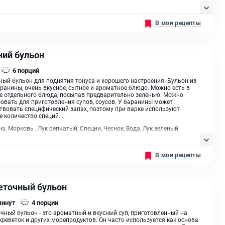
В мои рецепты
ний бульон
6
порций
ый бульон для поднятия тонуса и хорошего настроения. Бульон из
ранины, очень вкусное, сытное и ароматное блюдо. Можно есть в
е отдельного блюда, посыпав предварительно зеленью. Можно
овать для приготовления супов, соусов. У баранины может
твовать специфический запах, поэтому при варке используют
 количество специй....
а, Морковь , Лук репчатый, Специи, Чеснок, Вода, Лук зеленый
В мои рецепты
еточный бульон
минут
4
порции
чный бульон - это ароматный и вкусный суп, приготовленный на
креветок и других морепродуктов. Он часто используется как основа