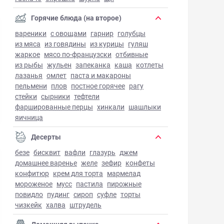
Горячие блюда (на второе)
вареники
с овощами
гарнир
голубцы
из мяса
из говядины
из курицы
гуляш
жаркое
мясо по-французски
отбивные
из рыбы
жульен
запеканка
каша
котлеты
лазанья
омлет
паста и макароны
пельмени
плов
постное горячее
рагу
стейки
сырники
тефтели
фаршированные перцы
хинкали
шашлыки
яичница
Десерты
безе
бисквит
вафли
глазурь
джем
домашнее варенье
желе
зефир
конфеты
конфитюр
крем для торта
мармелад
мороженое
мусс
пастила
пирожные
повидло
пудинг
сироп
суфле
торты
чизкейк
халва
штрудель