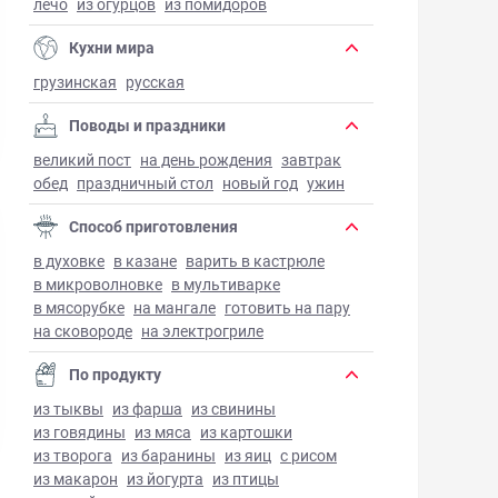
лечо
из огурцов
из помидоров
Кухни мира
грузинская
русская
Поводы и праздники
великий пост
на день рождения
завтрак
обед
праздничный стол
новый год
ужин
Способ приготовления
в духовке
в казане
варить в кастрюле
в микроволновке
в мультиварке
в мясорубке
на мангале
готовить на пару
на сковороде
на электрогриле
По продукту
из тыквы
из фарша
из свинины
из говядины
из мяса
из картошки
из творога
из баранины
из яиц
с рисом
из макарон
из йогурта
из птицы