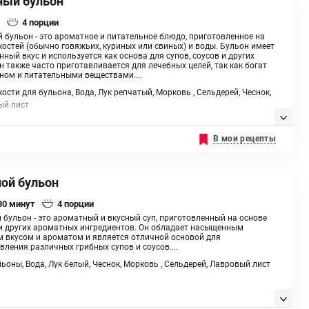
ный бульон
4
порции
 бульон - это ароматное и питательное блюдо, приготовленное на
костей (обычно говяжьих, куриных или свиных) и воды. Бульон имеет
ный вкус и используется как основа для супов, соусов и других
н также часто приготавливается для лечебных целей, так как богат
ном и питательными веществами....
ости для бульона, Вода, Лук репчатый, Морковь , Сельдерей, Чеснок,
ый лист
В мои рецепты
ной бульон
 30
минут
4
порции
 бульон - это ароматный и вкусный суп, приготовленный на основе
и других ароматных ингредиентов. Он обладает насыщенным
 вкусом и ароматом и является отличной основой для
вления различных грибных супов и соусов....
оны, Вода, Лук белый, Чеснок, Морковь , Сельдерей, Лавровый лист