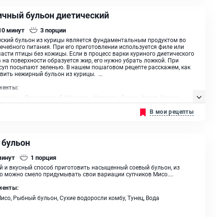
ичный бульон диетический
 10
минут
3
порции
ский бульон из курицы является фундаментальным продуктом во
ечебного питания. При его приготовлении используется филе или
части птицы без кожицы. Если в процесс варки куриного диетического
 на поверхности образуется жир, его нужно убрать ложкой. При
суп посыпают зеленью. В нашем пошаговом рецепте расскажем, как
вить нежирный бульон из курицы. ...
иенты:
 голень, Лук репчатый, Морковь , Мускатный орех, Укроп, Чеснок,
а (зелень)
В мои рецепты
 бульон
минут
1
порция
 и вкусный способ приготовить насыщенный соевый бульон, из
о можно смело придумывать свои вариации супчиков Мисо....
иенты:
исо, Рыбный бульон, Сухие водоросли комбу, Тунец, Вода