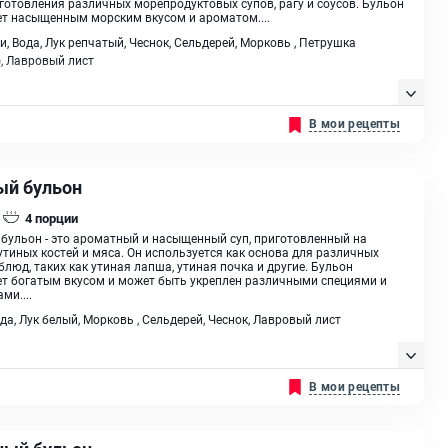
готовления различных морепродуктовых супов, рагу и соусов. Бульон
т насыщенным морским вкусом и ароматом....
и, Вода, Лук репчатый, Чеснок, Сельдерей, Морковь , Петрушка
), Лавровый лист
В мои рецепты
ый бульон
4
порции
бульон - это ароматный и насыщенный суп, приготовленный на
утиных костей и мяса. Он используется как основа для различных
блюд, таких как утиная лапша, утиная почка и другие. Бульон
т богатым вкусом и может быть укреплен различными специями и
ми....
ода, Лук белый, Морковь , Сельдерей, Чеснок, Лавровый лист
В мои рецепты