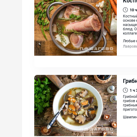
Кост
10 ч
Костный
основе 
насыщен
блюд. О
коллаге
Любые к
Лавров
Гриб
1 ч
Грибной
грибов 
грибным
пригото
Шампинь