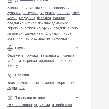
Домашняя выпечка
блины
начинка для блинов
панкейки
булочки
ватрушки
коржики
пончики
хлеб
кексы
маффины
лепешки
манник
оладьи на кефире
печенье домашнее
пироги
пирожки
чебуреки
сладкие пироги
хачапури
шарлотка с яблоками
пицца
рогалики
тесто домашнее
трубочки
Соусы
бешамель
горчица
заправки для салата
майонез
маринад
ореховый
подливка
к мясу
Напитки
квас
компот
кофе
лимонад
морс
соки
смузи
чай
Заготовки на зиму
из баклажанов
с грибами
из кабачков