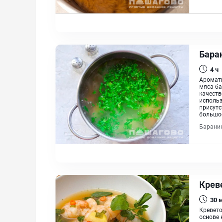
Бара
4 ч
Ароматн
мяса ба
качеств
использ
присутс
большое
Баранин
Крев
30
Кревето
основе 