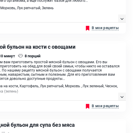
его организма, а еще послужит базой для любого...
 Морковь, Лук репчатый, Зелень
В мои рецепты
ой бульон на кости с овощами
 10
минут
8
порций
м вам приготовить простой мясной бульон с овощами. Его вы
приготовить на обед для всей своей семьи, чтобы никто не оставался
. По нашему рецепту мясной бульон с овощами получается
ым, наваристым, сытным и полезным. Для его приготовления вам
ятся довольно доступные продукты...
а на кости, Картофель, Лук репчатый, Морковь , Лук зеленый, Чеснок,
а (зелень)
В мои рецепты
ной бульон для супа без мяса