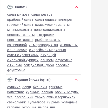
Салаты
салат мимоза
салат цезарь
крабовый салат
салат оливье
винегрет
греческий салат
классические салаты
мясные салаты
новогодние салаты
овощные салаты
с огурцами
постные салаты
рыбные салаты
со свининой
из морепродуктов
из капусты
с ананасами
с корейской морковью
салат с креветками
с курицей
с копченой курицей
с сыром
с фасолью
с яйцами
селедка под шубой
слоеные
фруктовые
Первые блюда (супы)
солянка
борщ
бульоны
грибные
капустняк
куриные
лагман
овощные супы
уха
рассольник
харчо
супы в горшочках
свекольник
супы-пюре
сырные
холодные
гаспачо
окрошка
шурпа
щи