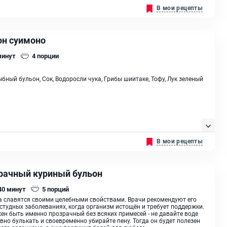
В мои рецепты
он суимоно
минут
4
порции
ыбный бульон, Сок, Водоросли чука, Грибы шиитаке, Тофу, Лук зеленый
В мои рецепты
рачный куриный бульон
 40
минут
5
порций
 славятся своими целебными свойствами. Врачи рекомендуют его
студных заболеваниях, когда организм истощён и требует поддержки.
ен быть именно прозрачный без всяких примесей - не давайте воде
вно булькать и своевременно убирайте пену. Тогда он будет полезен