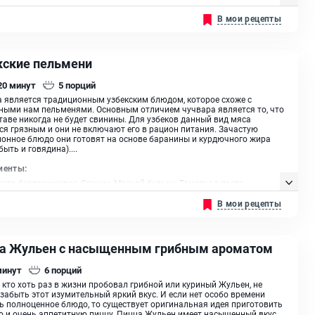
В мои рецепты
кские пельмени
 20
минут
5
порций
 является традиционным узбекским блюдом, которое схоже с
ыми нам пельменями. Основным отличием чучвара является то, что
ставе никогда не будет свинины. Для узбеков данный вид мяса
ся грязным и они не включают его в рацион питания. Зачастую
онное блюдо они готовят на основе баранины и курдючного жира
быть и говядина)....
иенты:
есто бездрожжевое, Специи, Мясной бульон, Томатная паста,
кий перец, Морковь , Лук репчатый, Масло растительное
В мои рецепты
а Жульен с насыщенным грибным ароматом
минут
6
порций
, кто хоть раз в жизни пробовал грибной или куриный Жульен, не
забыть этот изумительный яркий вкус. И если нет особо времени
ь полноценное блюдо, то существует оригинальная идея приготовить
 и очень аппетитную пиццу. Пицца Жульен имеет насыщенный вкус,