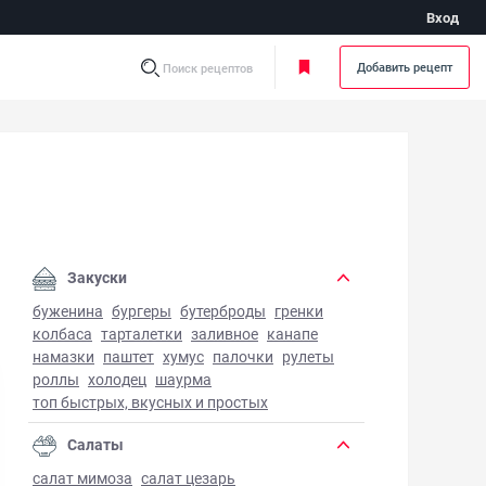
Вход
Добавить рецепт
Поиск рецептов
Закуски
буженина
бургеры
бутерброды
гренки
колбаса
тарталетки
заливное
канапе
намазки
паштет
хумус
палочки
рулеты
роллы
холодец
шаурма
топ быстрых, вкусных и простых
Салаты
салат мимоза
салат цезарь