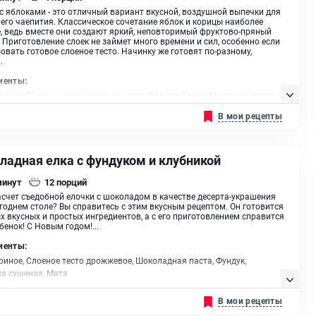
с яблоками - это отличный вариант вкусной, воздушной выпечки для
го чаепития. Классическое сочетание яблок и корицы наиболее
, ведь вместе они создают яркий, неповторимый фруктово-пряный
 Приготовление слоек не займет много времени и сил, особенно если
овать готовое слоеное тесто. Начинку же готовят по-разному,
.
иенты:
риное, Бездрожжевое слоёное тесто, Яблоки, Сахар, Масло сливочное,
 Цедра лимона
В мои рецепты
ладная елка с фундуком и клубникой
минут
12
порций
асчет съедобной елочки с шоколадом в качестве десерта-украшения
годнем столе? Вы справитесь с этим вкусным рецептом. Он готовится
х вкусных и простых ингредиентов, а с его приготовлением справится
бенок! С Новым годом!...
иенты:
риное, Слоеное тесто дрожжевое, Шоколадная паста, Фундук,
а сушеная, Мята
В мои рецепты