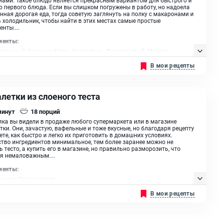
о первого блюда. Если вы слишком погружены в работу, но надоела
нная дорогая еда, тогда советую заглянуть на полку с макаронами и
 холодильник, чтобы найти в этих местах самые простые
нты....
иенты:
вленный, Куриные бёдра, Картофель, Лук репчатый, Морковь ,
ы Паутинка, Острый душистый перец, Сушёная зелень
В мои рецепты
летки из слоеного теста
минут
18
порций
ка вы видели в продаже любого супермаркета или в магазине
тки. Они, зачастую, вафельные и тоже вкусные, но благодаря рецепту
ете, как быстро и легко их приготовить в домашних условиях.
тво ингредиентов минимальное, тем более заранее можно не
ь тесто, а купить его в магазине, но правильно разморозить, что
я немаловажным....
иенты:
риное, Слоёное тесто
В мои рецепты