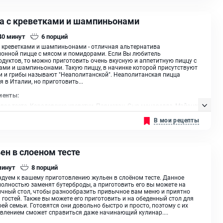
а с креветками и шампиньонами
 40
минут
6
порций
 креветками и шампиньонами - отличная альтернатива
онной пицце с мясом и помидорами. Если Вы любитель
дуктов, то можно приготовить очень вкусную и аппетитную пиццу с
ами и шампиньонами. Такую пиццу, в начинке которой присутствуют
и и грибы называют "Неаполитанской". Неаполитанская пицца
я в Италии, но приготовить...
иенты:
ое тесто, Королевские креветки, Пармезан, Сыр моцарелла, Майонез,
томатный, Орегано сушеный, Шампиньоны, Мука пшеничная I сорта,
В мои рецепты
ая вода, Дрожжи сухие, Масло оливковое, Масло растительное
ен в слоеном тесте
минут
8
порций
дуем к вашему приготовлению жульен в слоёном тесте. Данное
олностью заменят бутерброды, а приготовить его вы можете на
чный стол, чтобы разнообразить привычное вам меню и приятно
 гостей. Также вы можете его приготовить и на обеденный стол для
оей семьи. Готовятся они довольно быстро и просто, поэтому с их
влением сможет справиться даже начинающий кулинар....