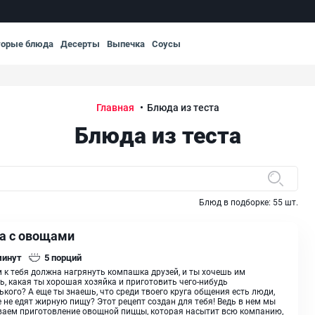
торые блюда
Десерты
Выпечка
Соусы
Главная
Блюда из теста
Блюда из теста
Блюд в подборке:
55
шт.
а с овощами
минут
5
порций
 к тебя должна нагрянуть компашка друзей, и ты хочешь им
ь, какая ты хорошая хозяйка и приготовить чего-нибудь
ького? А еще ты знаешь, что среди твоего круга общения есть люди,
 не едят жирную пищу? Этот рецепт создан для тебя! Ведь в нем мы
аем приготовление овощной пиццы, которая насытит всю компанию,