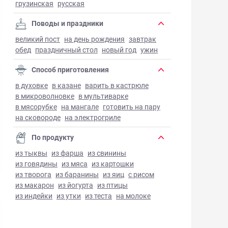
грузинская
русская
Поводы и праздники
великий пост
на день рождения
завтрак
обед
праздничный стол
новый год
ужин
Способ приготовления
в духовке
в казане
варить в кастрюле
в микроволновке
в мультиварке
в мясорубке
на мангале
готовить на пару
на сковороде
на электрогриле
По продукту
из тыквы
из фарша
из свинины
из говядины
из мяса
из картошки
из творога
из баранины
из яиц
с рисом
из макарон
из йогурта
из птицы
из индейки
из утки
из теста
на молоке