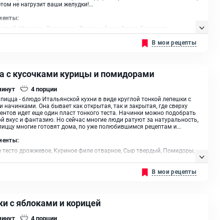
этом не нагрузит ваши желудки!...
иенты:
чатый, Морковь, Помидоры, Томатный сок, Сахар, Брокколи,
ьская капуста, Перец красный сладкий, Сельдерей, Помидоры, Сыр
В мои рецепты
кий, Дрожжевое тесто, Масло растительное
а с кусочками курицы и помидорами
минут
4
порции
пицца - блюдо Итальянской кухни в виде круглой тонкой лепешки с
 начинками. Она бывает как открытая, так и закрытая, где сверху
ентов идет еще один пласт тонкого теста. Начинки можно подобрать
й вкус и фантазию. Но сейчас многие люди ратуют за натуральность,
пиццу многие готовят дома, по уже полюбившимся рецептам и...
иенты:
 тесто дрожжевое, Куриное филе отварное, Сыр твердый, Помидоры,
расный сладкий, Перец желтый сладкий, Майонез, Томатная паста,
а (зелень), Масло растительное
В мои рецепты
ки с яблоками и корицей
минут
4
порции