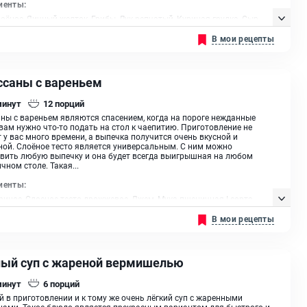
иенты:
лоёное, Яичный желток, Грибы, Лук репчатый, Куриная грудка, Сыр
, Сметана
В мои рецепты
ссаны с вареньем
минут
12
порций
ны с вареньем являются спасением, когда на пороге нежданные
 вам нужно что-то подать на стол к чаепитию. Приготовление не
 у вас много времени, а выпечка получится очень вкусной и
ой. Слоёное тесто является универсальным. С ним можно
вить любую выпечку и она будет всегда выигрышная на любом
чном столе. Такая...
иенты:
риное, Слоеное тесто дрожжевое, Джем, Мука пшеничная I сорта
В мои рецепты
ый суп с жареной вермишелью
минут
6
порций
 в приготовлении и к тому же очень лёгкий суп с жаренными
ами. Такое блюдо является прекрасным вариантом для быстрого и