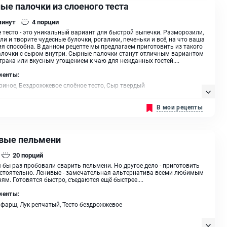
ые палочки из слоеного теста
минут
4
порции
 тесто - это уникальный вариант для быстрой выпечки. Разморозили,
ли и творите чудесные булочки, рогалики, печеньки и всё, на что ваша
я способна. В данном рецепте мы предлагаем приготовить из такого
алочки с сыром внутри. Сырные палочки станут отличным вариантом
трака или вкусным угощением к чаю для нежданных гостей....
иенты:
риное, Бездрожжевое слоёное тесто, Сыр твердый
В мои рецепты
вые пельмени
20
порций
я бы раз пробовали сварить пельмени. Но другое дело - приготовить
стоятельно. Ленивые - замечательная альтернатива всеми любимым
ям. Готовятся быстро, съедаются ещё быстрее....
иенты:
фарш, Лук репчатый, Тесто бездрожжевое