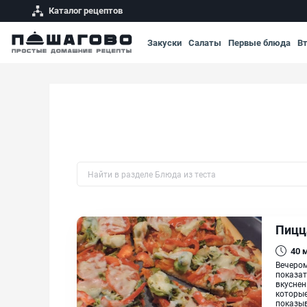
Каталог рецептов
Закуски
Салаты
Первые блюда
В
Быстрый поиск рецепта по названию
Пицц
40
Вечером
показат
вкуснен
которые
показыв