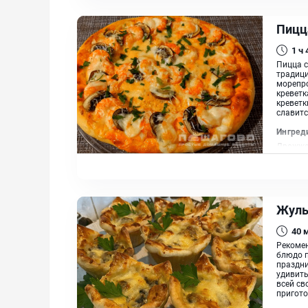
Пицц
1 ч
Пицца с
традици
морепро
креветк
креветк
славитс
Ингред
Дрожжев
Кетчуп 
Кипячен
Жуль
40
Рекомен
блюдо п
праздни
удивить
всей св
пригото