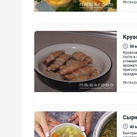
Ингред
Тесто с
твердый
Круа
50
Круасса
гости и
отнимет
ароматн
пригото
праздни
Ингред
Яйцо ку
Сырн
40
Быстрый
макарон