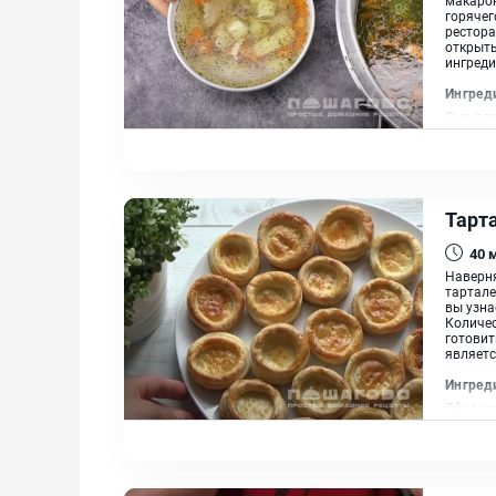
горячег
рестора
открыть
ингредие
Ингред
Сыр пла
Макарон
Тарта
40
Наверня
тартале
вы узна
Количес
готовит
являетс
Ингред
Яйцо ку