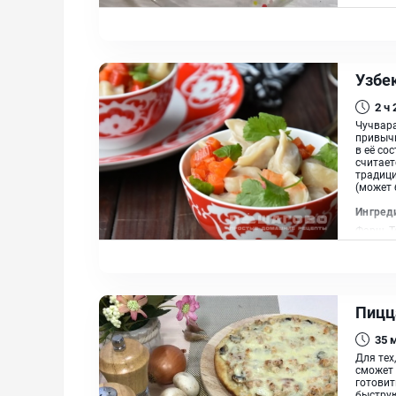
Узбе
2 ч
Чучвара
привычн
в её со
считает
традици
(может 
Ингред
Фарш, Т
Болгарс
Пицц
35
Для тех
сможет 
готовит
быструю