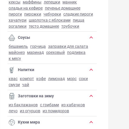
кексы
маффины
лепешки
манник
оладьи на кефире
печенье домашнее
пироги
пирожки
чебуреки
сладкие пироги
хачапури
шарлотка с яблоками
пицца
рогалики
тесто домашнее
трубочки
Соусы
бешамель
горчица
заправки для салата
майонез
маринад
ореховый
подливка
к мясу
Напитки
квас
компот
кофе
лимонад
морс
соки
смузи
чай
Заготовки на зиму
из баклажанов
с грибами
из кабачков
лечо
из огурцов
из помидоров
Кухни мира