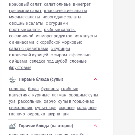
крабовый салат
салат оливье
винегрет
греческий салат
классические салаты
мясные салаты
новогодние салаты
овощные салаты
с огурцами
постные салаты
рыбные салаты
со свининой
из морепродуктов
из капусты
с ананасами
с корейской морковью
салат с креветками
с курицей
с копченой курицей
с сыром
с фасолью
с яйцами
селедка под шубой
слоеные
фруктовые
Первые блюда (супы)
солянка
борщ
бульоны
грибные
капустняк
куриные
лагман
овощные супы
уха
рассольник
харчо
супы в горшочках
свекольник
супы-пюре
сырные
холодные
гаспачо
окрошка
шурпа
щи
Горячие блюда (на второе)
вареники
с овощами
гарнир
голубцы