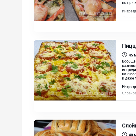
но при 
Ингред
Лук реп
Брюссел
российс
Пицц
45
Вообще 
разными
ингреди
на любо
и даже 
Ингред
Слоеное
Перец к
Петрушк
Слой
40