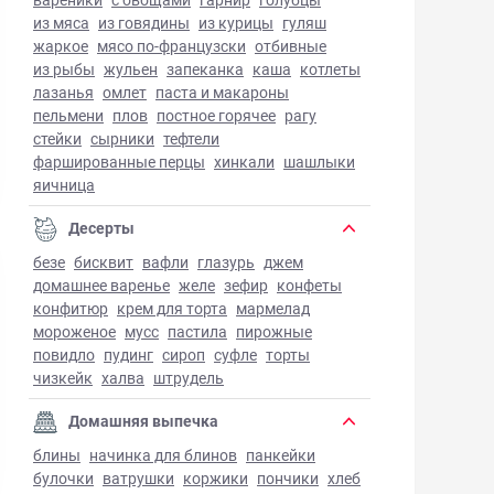
из мяса
из говядины
из курицы
гуляш
жаркое
мясо по-французски
отбивные
из рыбы
жульен
запеканка
каша
котлеты
лазанья
омлет
паста и макароны
пельмени
плов
постное горячее
рагу
стейки
сырники
тефтели
фаршированные перцы
хинкали
шашлыки
яичница
Десерты
безе
бисквит
вафли
глазурь
джем
домашнее варенье
желе
зефир
конфеты
конфитюр
крем для торта
мармелад
мороженое
мусс
пастила
пирожные
повидло
пудинг
сироп
суфле
торты
чизкейк
халва
штрудель
Домашняя выпечка
блины
начинка для блинов
панкейки
булочки
ватрушки
коржики
пончики
хлеб