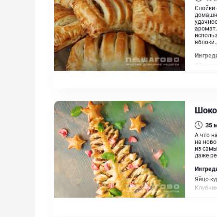
Слойки 
домашне
удачное
аромат.
использ
яблоки..
Ингред
Яйцо ку
Корица,
Шоко
35
А что н
на ново
из самы
даже ре
Ингред
Яйцо ку
Клубник