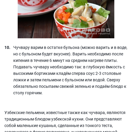
Чучвару варим в остатке бульона (можно варить и в воде,
но с бульоном будет вкуснее). Варить необходимо после
кипения в течение 6 минут на среднем нагреве плиты.
Подавать чучвару необходимо так: в глубокую ёмкость с
высокими бортиками кладём сперва соус 2-3 столовые
ложки и затем пельмени с бульоном или водой. Сверху
обязательно посыпаем свежей зеленью и подаём блюдо к
столу горячим.
Узбекские пельмени, известные также как чучвара, являются
традиционным блюдом узбекской кухни. Они представляют
собой маленькие кушанья, сделанные из тонкого теста,
завернутого в форме полумесяца, и наполненного мясной