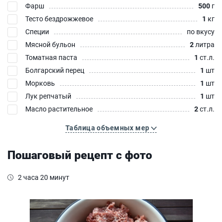
Фарш
500
г
Тесто бездрожжевое
1
кг
Специи
по вкусу
Мясной бульон
2
литра
Томатная паста
1
ст.л.
Болгарский перец
1
шт
Морковь
1
шт
Лук репчатый
1
шт
Масло растительное
2
ст.л.
Таблица объемных мер
Пошаговый рецепт с фото
2 часа 20 минут