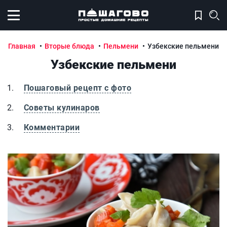
Открыть меню
Главная
Вторые блюда
Пельмени
Узбекские пельмени
Узбекские пельмени
Пошаговый рецепт с фото
Советы кулинаров
Комментарии
Узбекские пельмени
У