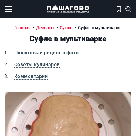
Открыть меню
Главная
Десерты
Суфле
Суфле в мультиварке
Суфле в мультиварке
Пошаговый рецепт с фото
Советы кулинаров
Комментарии
Суфле в мультиварке
С