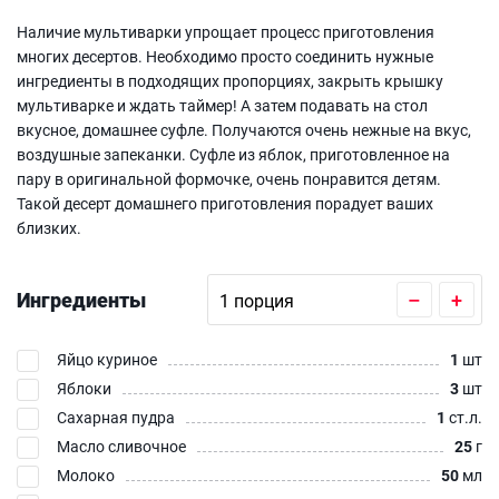
Наличие мультиварки упрощает процесс приготовления
многих десертов. Необходимо просто соединить нужные
ингредиенты в подходящих пропорциях, закрыть крышку
мультиварке и ждать таймер! А затем подавать на стол
вкусное, домашнее суфле. Получаются очень нежные на вкус,
воздушные запеканки. Суфле из яблок, приготовленное на
пару в оригинальной формочке, очень понравится детям.
Такой десерт домашнего приготовления порадует ваших
близких.
Ингредиенты
–
+
Яйцо куриное
1
шт
Яблоки
3
шт
Сахарная пудра
1
ст.л.
Масло сливочное
25
г
Молоко
50
мл