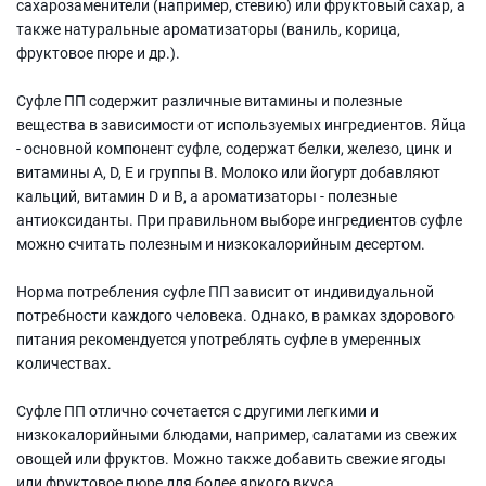
сахарозаменители (например, стевию) или фруктовый сахар, а
также натуральные ароматизаторы (ваниль, корица,
фруктовое пюре и др.).
Суфле ПП содержит различные витамины и полезные
вещества в зависимости от используемых ингредиентов. Яйца
- основной компонент суфле, содержат белки, железо, цинк и
витамины A, D, E и группы B. Молоко или йогурт добавляют
кальций, витамин D и B, а ароматизаторы - полезные
антиоксиданты. При правильном выборе ингредиентов суфле
можно считать полезным и низкокалорийным десертом.
Норма потребления суфле ПП зависит от индивидуальной
потребности каждого человека. Однако, в рамках здорового
питания рекомендуется употреблять суфле в умеренных
количествах.
Суфле ПП отлично сочетается с другими легкими и
низкокалорийными блюдами, например, салатами из свежих
овощей или фруктов. Можно также добавить свежие ягоды
или фруктовое пюре для более яркого вкуса.