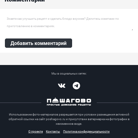
Ингредиенты:
Черника, Сливки 35%, Сыр сливочный, Сахарная пудра, Лимонный
сок, Порошковый желатин, Ванильный сахар, Масло сливочное,
Оставить комментарий
Печенье, Миндаль
Добавить комментарий
Мы в социальных сетях:
Vkontakte
Telegram
Использование фото-материалов разрешается при условии размещения активной
обратной ссылки на сайт poshagovo.ru и присутствии ватермарка на фотографии в
неизменнов виде.
О проекте
Контакты
Политика конфиденциальности