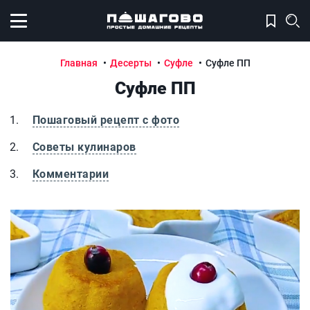
Открыть меню
Главная
Десерты
Суфле
Суфле ПП
Суфле ПП
Пошаговый рецепт с фото
Советы кулинаров
Комментарии
Суфле ПП
С