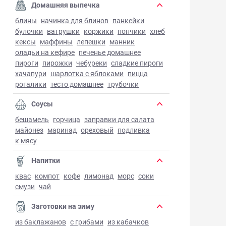
Домашняя выпечка
блины
начинка для блинов
панкейки
булочки
ватрушки
коржики
пончики
хлеб
кексы
маффины
лепешки
манник
оладьи на кефире
печенье домашнее
пироги
пирожки
чебуреки
сладкие пироги
хачапури
шарлотка с яблоками
пицца
рогалики
тесто домашнее
трубочки
Соусы
бешамель
горчица
заправки для салата
майонез
маринад
ореховый
подливка
к мясу
Напитки
квас
компот
кофе
лимонад
морс
соки
смузи
чай
Заготовки на зиму
из баклажанов
с грибами
из кабачков