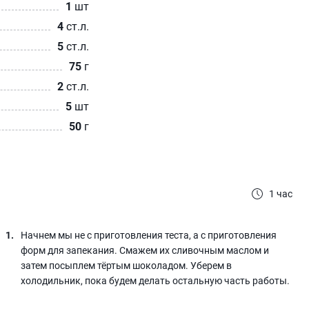
1
шт
4
ст.л.
5
ст.л.
75
г
2
ст.л.
5
шт
50
г
1 час
Начнем мы не с приготовления теста, а с приготовления
форм для запекания. Смажем их сливочным маслом и
затем посыплем тёртым шоколадом. Уберем в
холодильник, пока будем делать остальную часть работы.