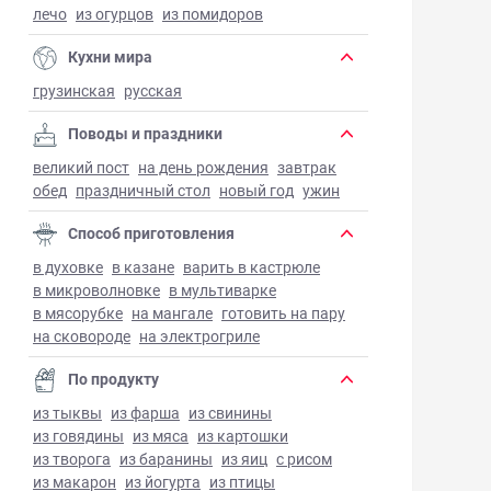
лечо
из огурцов
из помидоров
Кухни мира
грузинская
русская
Поводы и праздники
великий пост
на день рождения
завтрак
обед
праздничный стол
новый год
ужин
Способ приготовления
в духовке
в казане
варить в кастрюле
в микроволновке
в мультиварке
в мясорубке
на мангале
готовить на пару
на сковороде
на электрогриле
По продукту
из тыквы
из фарша
из свинины
из говядины
из мяса
из картошки
из творога
из баранины
из яиц
с рисом
из макарон
из йогурта
из птицы