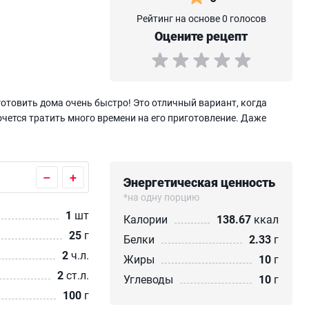
Рейтинг на основе 0 голосов
Оцените рецепт
товить дома очень быстро! Это отличный вариант, когда
очется тратить много времени на его приготовление. Даже
–
+
Энергетическая ценность
*на одну порцию
1
шт
Калории
138.67
ккал
25
г
Белки
2.33
г
2
ч.л.
Жиры
10
г
2
ст.л.
Углеводы
10
г
100
г