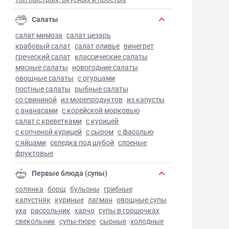
Салаты
салат мимоза
салат цезарь
крабовый салат
салат оливье
винегрет
греческий салат
классические салаты
мясные салаты
новогодние салаты
овощные салаты
с огурцами
постные салаты
рыбные салаты
со свининой
из морепродуктов
из капусты
с ананасами
с корейской морковью
салат с креветками
с курицей
с копченой курицей
с сыром
с фасолью
с яйцами
селедка под шубой
слоеные
фруктовые
Первые блюда (супы)
солянка
борщ
бульоны
грибные
капустняк
куриные
лагман
овощные супы
уха
рассольник
харчо
супы в горшочках
свекольник
супы-пюре
сырные
холодные