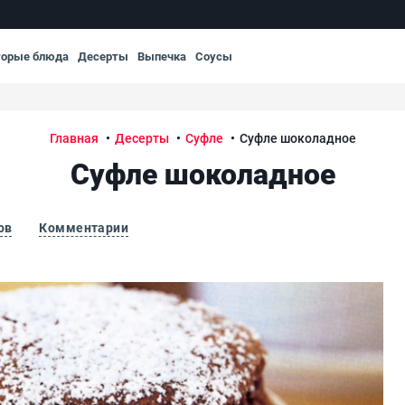
торые блюда
Десерты
Выпечка
Соусы
Главная
Десерты
Суфле
Суфле шоколадное
Суфле шоколадное
ов
Комментарии
Су