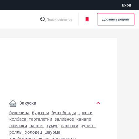
Вход
Добавить рецепт
Поиск рецептов
фле шоколадное - фото готового блюда
Закуски
буженина
бургеры
бутерброды
гренки
колбаса
тарталетки
заливное
канапе
намазки
паштет
хумус
палочки
рулеты
роллы
холодец
шаурма
топ быстрых, вкусных и простых