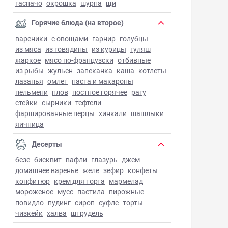
гаспачо
окрошка
шурпа
щи
Горячие блюда (на второе)
вареники
с овощами
гарнир
голубцы
из мяса
из говядины
из курицы
гуляш
жаркое
мясо по-французски
отбивные
из рыбы
жульен
запеканка
каша
котлеты
лазанья
омлет
паста и макароны
пельмени
плов
постное горячее
рагу
стейки
сырники
тефтели
фаршированные перцы
хинкали
шашлыки
яичница
Десерты
безе
бисквит
вафли
глазурь
джем
домашнее варенье
желе
зефир
конфеты
конфитюр
крем для торта
мармелад
мороженое
мусс
пастила
пирожные
повидло
пудинг
сироп
суфле
торты
чизкейк
халва
штрудель