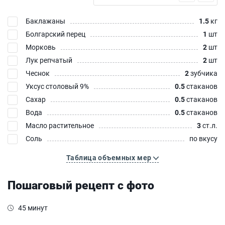
Баклажаны
1.5
кг
Болгарский перец
1
шт
Морковь
2
шт
Лук репчатый
2
шт
Чеснок
2
зубчика
Уксус столовый 9%
0.5
стаканов
Сахар
0.5
стаканов
Вода
0.5
стаканов
Масло растительное
3
ст.л.
Соль
по вкусу
Таблица объемных мер
Пошаговый рецепт с фото
45 минут