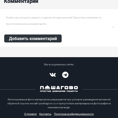
Комментарии
Оставить комментарий
Добавить комментарий
Мы в социальных сетях:
Vkontakte
Telegram
Использование фото-материалов разрешается при условии размещения активной
обратной ссылки на сайт poshagovo.ru и присутствии ватермарка на фотографии в
неизменнов виде.
О проекте
Контакты
Политика конфиденциальности