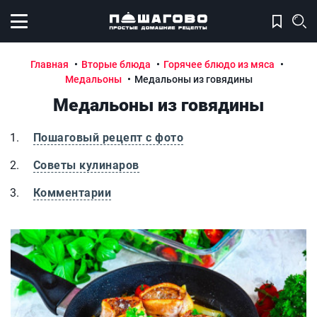
Открыть меню
Главная
Вторые блюда
Горячее блюдо из мяса
Медальоны
Медальоны из говядины
Медальоны из говядины
Пошаговый рецепт с фото
Советы кулинаров
Комментарии
Медальоны из говядины
М