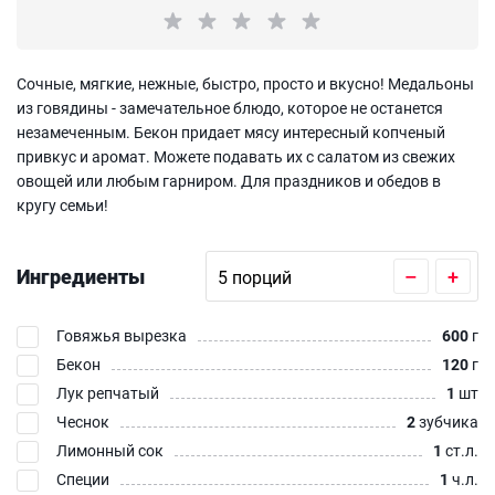
Сочные, мягкие, нежные, быстро, просто и вкусно! Медальоны
из говядины - замечательное блюдо, которое не останется
незамеченным. Бекон придает мясу интересный копченый
привкус и аромат. Можете подавать их с салатом из свежих
овощей или любым гарниром. Для праздников и обедов в
кругу семьи!
Ингредиенты
–
+
Говяжья вырезка
600
г
Бекон
120
г
Лук репчатый
1
шт
Чеснок
2
зубчика
Лимонный сок
1
ст.л.
Специи
1
ч.л.