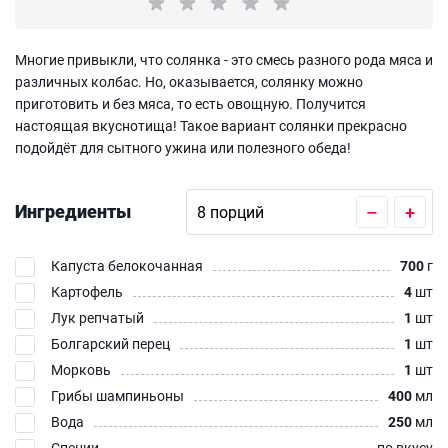
Многие привыкли, что солянка - это смесь разного рода мяса и
различных колбас. Но, оказывается, солянку можно
приготовить и без мяса, то есть овощную. Получится
настоящая вкуснотища! Такое вариант солянки прекрасно
подойдёт для сытного ужина или полезного обеда!
Ингредиенты
–
+
Капуста белокочанная
700
г
Картофель
4
шт
Лук репчатый
1
шт
Болгарский перец
1
шт
Морковь
1
шт
Грибы шампиньоны
400
мл
Вода
250
мл
Специи
по вкусу