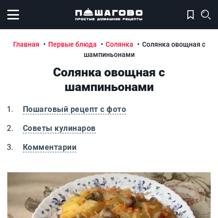
Открыть меню
Главная
Первые блюда
Солянка
Солянка овощная с
шампиньонами
Солянка овощная с
шампиньонами
Пошаговый рецепт с фото
Советы кулинаров
Комментарии
Солянка овощная с шампиньонами
С