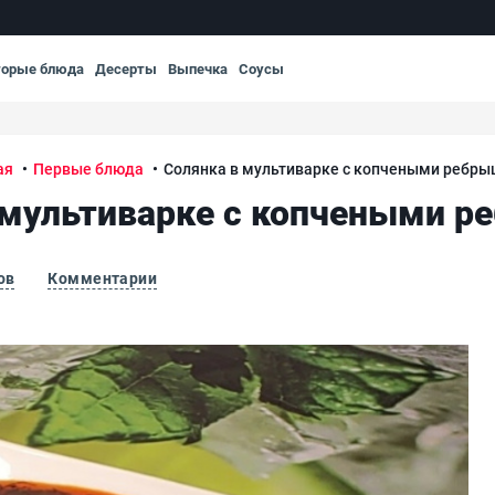
торые блюда
Десерты
Выпечка
Соусы
ая
Первые блюда
Солянка в мультиварке с копчеными ребр
 мультиварке с копчеными 
ов
Комментарии
ышками
Со