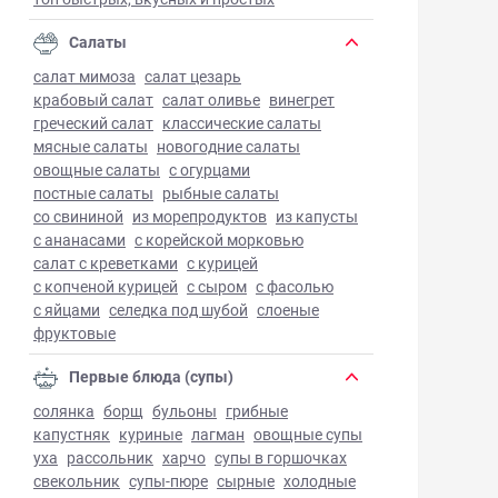
Салаты
салат мимоза
салат цезарь
крабовый салат
салат оливье
винегрет
греческий салат
классические салаты
мясные салаты
новогодние салаты
овощные салаты
с огурцами
постные салаты
рыбные салаты
со свининой
из морепродуктов
из капусты
с ананасами
с корейской морковью
салат с креветками
с курицей
с копченой курицей
с сыром
с фасолью
с яйцами
селедка под шубой
слоеные
фруктовые
Первые блюда (супы)
солянка
борщ
бульоны
грибные
капустняк
куриные
лагман
овощные супы
уха
рассольник
харчо
супы в горшочках
свекольник
супы-пюре
сырные
холодные