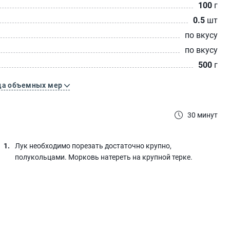
100
г
0.5
шт
по вкусу
по вкусу
500
г
ца объемных мер
30 минут
Лук необходимо порезать достаточно крупно,
полукольцами. Морковь натереть на крупной терке.