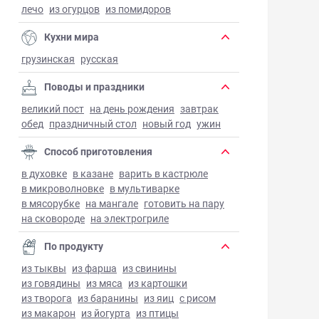
лечо
из огурцов
из помидоров
Кухни мира
грузинская
русская
Поводы и праздники
великий пост
на день рождения
завтрак
обед
праздничный стол
новый год
ужин
Способ приготовления
в духовке
в казане
варить в кастрюле
в микроволновке
в мультиварке
в мясорубке
на мангале
готовить на пару
на сковороде
на электрогриле
По продукту
из тыквы
из фарша
из свинины
из говядины
из мяса
из картошки
из творога
из баранины
из яиц
с рисом
из макарон
из йогурта
из птицы