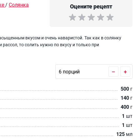
ке
/
Солянка
Оцените рецепт
насыщенным вкусом и очень наваристой. Так как в солянку
рассол, то солить нужно по вкусу и только при
–
+
500
г
140
г
400
г
1
шт
1
шт
125
мл