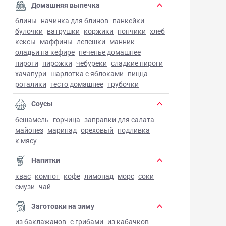
Домашняя выпечка
блины
начинка для блинов
панкейки
булочки
ватрушки
коржики
пончики
хлеб
кексы
маффины
лепешки
манник
оладьи на кефире
печенье домашнее
пироги
пирожки
чебуреки
сладкие пироги
хачапури
шарлотка с яблоками
пицца
рогалики
тесто домашнее
трубочки
Соусы
бешамель
горчица
заправки для салата
майонез
маринад
ореховый
подливка
к мясу
Напитки
квас
компот
кофе
лимонад
морс
соки
смузи
чай
Заготовки на зиму
из баклажанов
с грибами
из кабачков