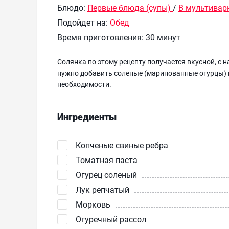
Блюдо:
Первые блюда (супы)
/
В мультивар
Подойдет на:
Обед
Время приготовления:
30 минут
Солянка по этому рецепту получается вкусной, с 
нужно добавить соленые (маринованные огурцы) и 
необходимости.
Ингредиенты
Копченые свиные ребра
Томатная паста
Огурец соленый
Лук репчатый
Морковь
Огуречный рассол