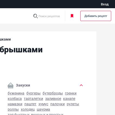
Вход
Добавить рецепт
Поиск рецептов
ышками
ребрышками
лянка в мультиварке с копчеными ребрышками - фото гот
Закуски
буженина
бургеры
бутерброды
гренки
колбаса
тарталетки
заливное
канапе
намазки
паштет
хумус
палочки
рулеты
роллы
холодец
шаурма
топ быстрых, вкусных и простых