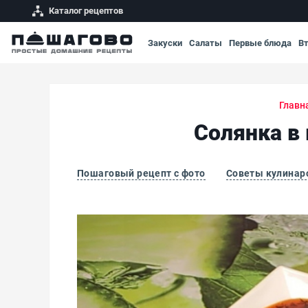
Каталог рецептов
Закуски
Салаты
Первые блюда
В
Главн
Солянка в
Пошаговый рецепт с фото
Советы кулинар
Солянка в мультиварке с копчеными ребр