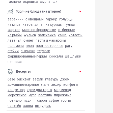
гаспачо
окрошка
шурпа
щи
Горячие блюда (на второе)
вареники
с овощами
гарнир
голубцы
из мяса
из говядины
из курицы
гуляш
жаркое
мясо по-французски
отбивные
из рыбы
жульен
запеканка
каша
котлеты
лазанья
омлет
паста и макароны
пельмени
плов
постное горячее
рагу
стейки
сырники
тефтели
фаршированные перцы
хинкали
шашлыки
яичница
Десерты
безе
бисквит
вафли
глазурь
джем
домашнее варенье
желе
зефир
конфеты
конфитюр
крем для торта
мармелад
мороженое
мусс
пастила
пирожные
повидло
пудинг
сироп
суфле
торты
чизкейк
халва
штрудель