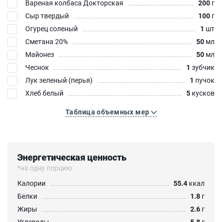
Вареная колбаса Докторская
200
г
Сыр твердый
100
г
Огурец соленый
1
шт
Сметана 20%
50
мл
Майонез
50
мл
Чеснок
1
зубчик
Лук зеленый (перья)
1
пучок
Хлеб белый
5
кусков
Таблица объемных мер
Энергетическая ценность
*на одну порцию
Калории
55.4
ккал
Белки
1.8
г
Жиры
2.6
г
Углеводы
5.8
г