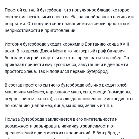
Простой сытный бутерброд - это популярное блюдо, которое
состоит из нескольких слоев хлеба, разнообразного начинки и
покрытия. Он получил свое название из-за своей простоты и
неприхотливости в приготовлении.
История бутерброда уходит корнями в Британию конца XVIII
века. В то время, Джон Монтагю, четвертый граф Сандвич,
был занят игрой в карты и не хотел прерываться на обед. Он
приказал принести ему кусок мяса, закутанный в две ломти
простого хлеба. Так и появился первый бутерброд.
В состав простого сытного бутерброда обычно входят хлеб,
масло или майонез, нарезанное мясо, сыр, овощи (помидоры,
огурцы, листья салата), а также дополнительные ингредиенты
по желанию (например, яйца, майонез, зелень и т.п.).
Польза бутерброда заключается в его питательности и
возможности варьировать начинку в зависимости от
предпочтений и диетических ограничений. В бутерброде