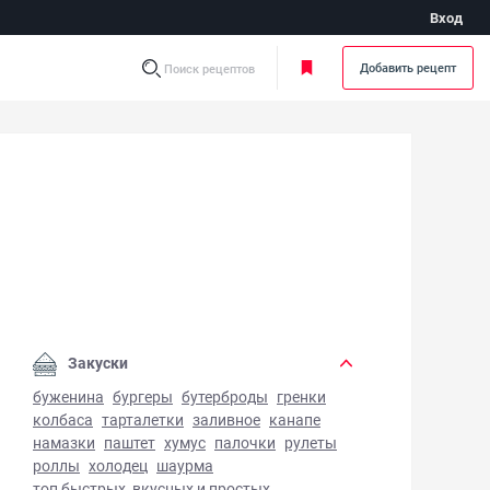
Вход
Добавить рецепт
Поиск рецептов
орожный чизкейк - фото готового блюда
Закуски
буженина
бургеры
бутерброды
гренки
колбаса
тарталетки
заливное
канапе
намазки
паштет
хумус
палочки
рулеты
роллы
холодец
шаурма
топ быстрых, вкусных и простых