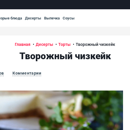
торые блюда
Десерты
Выпечка
Соусы
Главная
Десерты
Торты
Творожный чизкейк
Творожный чизкейк
ов
Комментарии
Тв