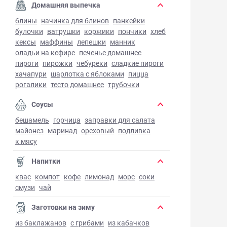
Домашняя выпечка
блины
начинка для блинов
панкейки
булочки
ватрушки
коржики
пончики
хлеб
кексы
маффины
лепешки
манник
оладьи на кефире
печенье домашнее
пироги
пирожки
чебуреки
сладкие пироги
хачапури
шарлотка с яблоками
пицца
рогалики
тесто домашнее
трубочки
Соусы
бешамель
горчица
заправки для салата
майонез
маринад
ореховый
подливка
к мясу
Напитки
квас
компот
кофе
лимонад
морс
соки
смузи
чай
Заготовки на зиму
из баклажанов
с грибами
из кабачков