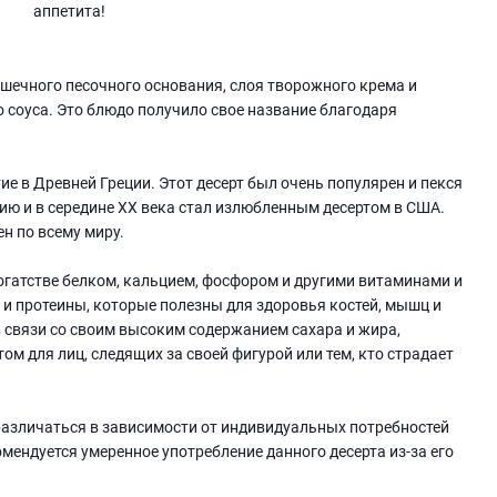
аппетита!
ошечного песочного основания, слоя творожного крема и
о соуса. Это блюдо получило свое название благодаря
е в Древней Греции. Этот десерт был очень популярен и пекся
ию и в середине XX века стал излюбленным десертом в США.
н по всему миру.
огатстве белком, кальцием, фосфором и другими витаминами и
и протеины, которые полезны для здоровья костей, мышц и
в связи со своим высоким содержанием сахара и жира,
м для лиц, следящих за своей фигурой или тем, кто страдает
азличаться в зависимости от индивидуальных потребностей
мендуется умеренное употребление данного десерта из-за его