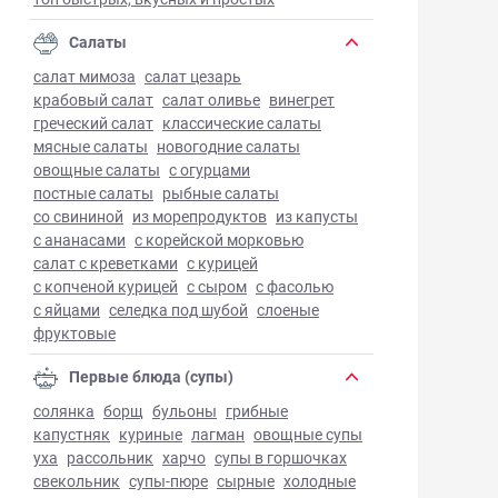
Салаты
салат мимоза
салат цезарь
крабовый салат
салат оливье
винегрет
греческий салат
классические салаты
мясные салаты
новогодние салаты
овощные салаты
с огурцами
постные салаты
рыбные салаты
со свининой
из морепродуктов
из капусты
с ананасами
с корейской морковью
салат с креветками
с курицей
с копченой курицей
с сыром
с фасолью
с яйцами
селедка под шубой
слоеные
фруктовые
Первые блюда (супы)
солянка
борщ
бульоны
грибные
капустняк
куриные
лагман
овощные супы
уха
рассольник
харчо
супы в горшочках
свекольник
супы-пюре
сырные
холодные