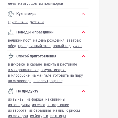
лечо
из огурцов
из помидоров
Кухни мира
грузинская
русская
Поводы и праздники
великий пост
на день рождения
завтрак
обед
праздничный стол
новый год
ужин
Способ приготовления
в духовке
в казане
варить в кастрюле
в микроволновке
в мультиварке
в мясорубке
на мангале
готовить на пару
на сковороде
на электрогриле
По продукту
из тыквы
из фарша
из свинины
из говядины
из мяса
из картошки
из творога
из баранины
из яиц
с рисом
из макарон
из йогурта
из птицы