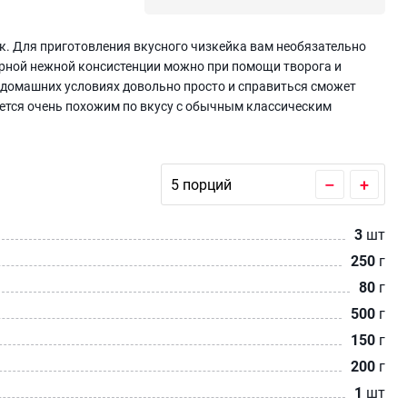
. Для приготовления вкусного чизкейка вам необязательно
ерной нежной консистенции можно при помощи творога и
 домашних условиях довольно просто и справиться сможет
ется очень похожим по вкусу с обычным классическим
–
+
3
шт
250
г
80
г
500
г
150
г
200
г
1
шт