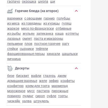
гаспачо
окрошка
шурпа
щи
Горячие блюда (на второе)
вареники
с овощами
гарнир
голубцы
из мяса
из говядины
из курицы
гуляш
жаркое
мясо по-французски
отбивные
из рыбы
жульен
запеканка
каша
котлеты
лазанья
омлет
паста и макароны
пельмени
плов
постное горячее
рагу
стейки
сырники
тефтели
фаршированные перцы
хинкали
шашлыки
яичница
Десерты
безе
бисквит
вафли
глазурь
джем
домашнее варенье
желе
зефир
конфеты
конфитюр
крем для торта
мармелад
мороженое
мусс
пастила
пирожные
повидло
пудинг
сироп
суфле
торты
чизкейк
халва
штрудель