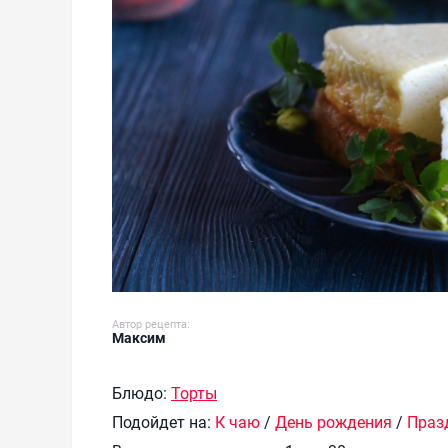
Автор рецепта:
Максим
Блюдо:
Торты
Подойдет на:
К чаю
/
День рождения
/
Праз