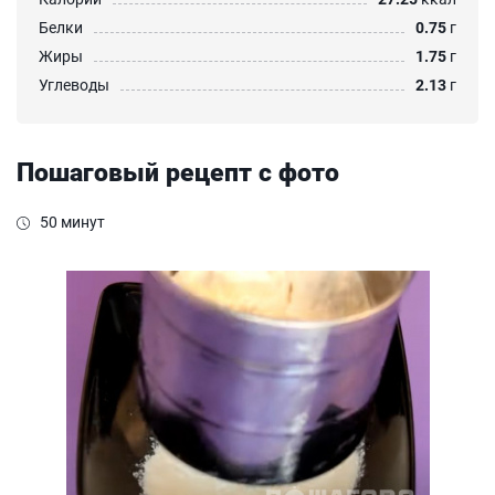
Белки
0.75
г
Жиры
1.75
г
Углеводы
2.13
г
Пошаговый рецепт с фото
50 минут