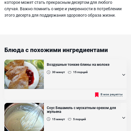
которое может стать прекрасным десертом для любого
случая. Важно помнить о мере и умеренности в потреблении
этого десерта для поддержания здорового образа жизни.
Блюда с похожими ингредиентами
Воздушные тонкие блины на молоке
30
минут
15
порций
Чем тоньше блинчики, тем они вкуснее. А если они ещё и ажурные,
В мои рецепты
то разлетятся они безумно быстро, так как именно такие блины
считаются самыми вкусными. И если раньше у вас не получилось
добиться такого эффекта при жарке блинов, тогда изучайте этот
Соус Бешамель с мускатным орехом для
рецепт дальше и скорее беритесь за готовку!...
жульена
Ингредиенты:
15
минут
5
порций
Яйцо куриное, Мука пшеничная высш. сорта, Молоко, Сахар,
Масло растительное