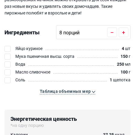
раз новые вкусы и удивлять своих домочадцев. Такие
пирожные полюбят и взрослые и дети!
Ингредиенты
–
+
Яйцо куриное
4
шт
Мука пшеничная высш. сорта
150
г
Вода
250
мл
Масло сливочное
100
г
Соль
1
щепотка
Таблица объемных мер
Энергетическая ценность
*на одну порцию
Калории
27.25
ккал