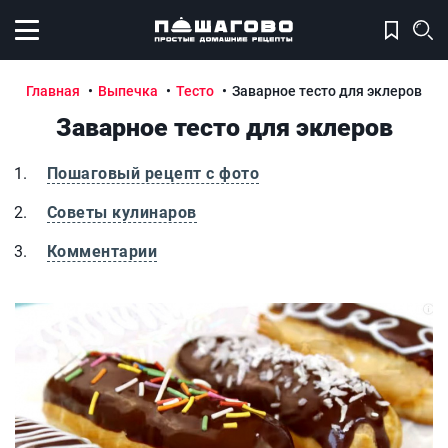
Открыть меню
Главная
Выпечка
Тесто
Заварное тесто для эклеров
Заварное тесто для эклеров
Пошаговый рецепт с фото
Советы кулинаров
Комментарии
Заварное тесто для эклеров
З