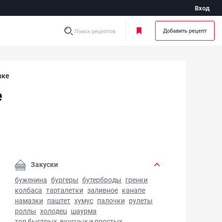
Вход
Добавить рецепт
Поиск рецептов
вке
е
кейк из творога в духовке - фото готового блюда
Закуски
буженина
бургеры
бутерброды
гренки
колбаса
тарталетки
заливное
канапе
намазки
паштет
хумус
палочки
рулеты
роллы
холодец
шаурма
топ быстрых, вкусных и простых