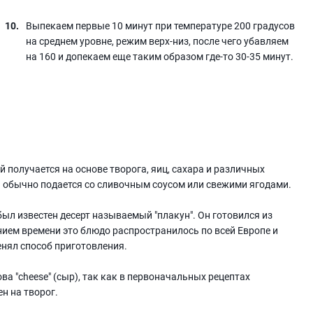
Выпекаем первые 10 минут при температуре 200 градусов
на среднем уровне, режим верх-низ, после чего убавляем
на 160 и допекаем еще таким образом где-то 30-35 минут.
ый получается на основе творога, яиц, сахара и различных
 и обычно подается со сливочным соусом или свежими ягодами.
был известен десерт называемый "плакун". Он готовился из
ением времени это блюдо распространилось по всей Европе и
нял способ приготовления.
ва "cheese" (сыр), так как в первоначальных рецептах
н на творог.