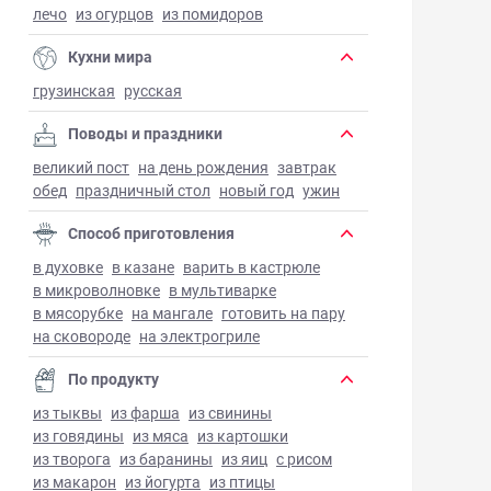
лечо
из огурцов
из помидоров
Кухни мира
грузинская
русская
Поводы и праздники
великий пост
на день рождения
завтрак
обед
праздничный стол
новый год
ужин
Способ приготовления
в духовке
в казане
варить в кастрюле
в микроволновке
в мультиварке
в мясорубке
на мангале
готовить на пару
на сковороде
на электрогриле
По продукту
из тыквы
из фарша
из свинины
из говядины
из мяса
из картошки
из творога
из баранины
из яиц
с рисом
из макарон
из йогурта
из птицы