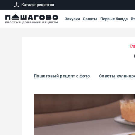
Каталог рецептов
Закуски
Салаты
Первые блюда
В
Гл
Пошаговый рецепт с фото
Советы кулинар
Чизкейк из творога в духовке