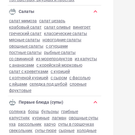
Салаты
салат мимоза
салат цезарь
крабовый салат
салат оливье
винегрет
греческий салат
классические салаты
мясные салаты
новогодние салаты
овощные салаты
с огурцами
постные салаты
рыбные салаты
со свининой
из морепродуктов
из капусты
с ананасами
с корейской морковью
салат с креветками
с курицей
с копченой курицей
с сыром
с фасолью
с яйцами
селедка под шубой
слоеные
фруктовые
Первые блюда (супы)
солянка
борщ
бульоны
грибные
капустняк
куриные
лагман
овощные супы
уха
рассольник
харчо
супы в горшочках
свекольник
супы-пюре
сырные
холодные