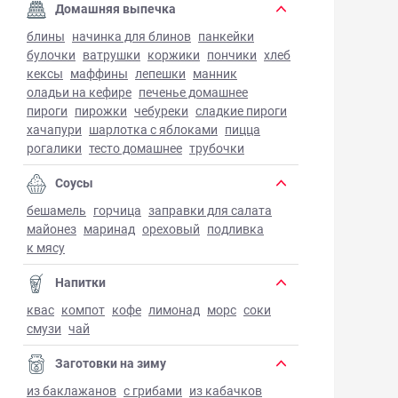
Домашняя выпечка
блины
начинка для блинов
панкейки
булочки
ватрушки
коржики
пончики
хлеб
кексы
маффины
лепешки
манник
оладьи на кефире
печенье домашнее
пироги
пирожки
чебуреки
сладкие пироги
хачапури
шарлотка с яблоками
пицца
рогалики
тесто домашнее
трубочки
Соусы
бешамель
горчица
заправки для салата
майонез
маринад
ореховый
подливка
к мясу
Напитки
квас
компот
кофе
лимонад
морс
соки
смузи
чай
Заготовки на зиму
из баклажанов
с грибами
из кабачков