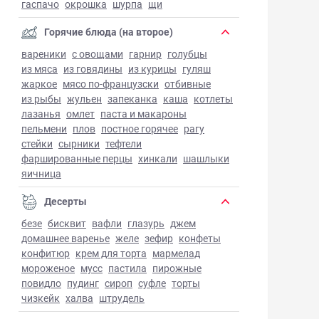
гаспачо
окрошка
шурпа
щи
Горячие блюда (на второе)
вареники
с овощами
гарнир
голубцы
из мяса
из говядины
из курицы
гуляш
жаркое
мясо по-французски
отбивные
из рыбы
жульен
запеканка
каша
котлеты
лазанья
омлет
паста и макароны
пельмени
плов
постное горячее
рагу
стейки
сырники
тефтели
фаршированные перцы
хинкали
шашлыки
яичница
Десерты
безе
бисквит
вафли
глазурь
джем
домашнее варенье
желе
зефир
конфеты
конфитюр
крем для торта
мармелад
мороженое
мусс
пастила
пирожные
повидло
пудинг
сироп
суфле
торты
чизкейк
халва
штрудель