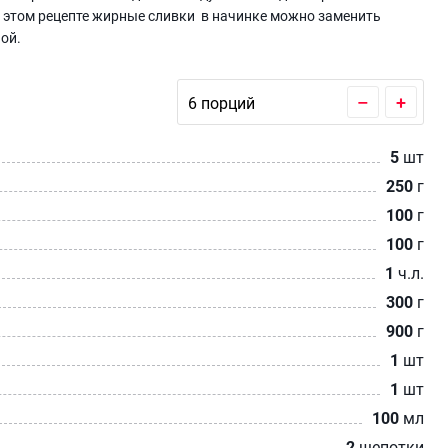
 В этом рецепте жирные сливки в начинке можно заменить
ой.
–
+
5
шт
250
г
100
г
100
г
1
ч.л.
300
г
900
г
1
шт
1
шт
100
мл
2
щепотки