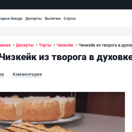
торые блюда
Десерты
Выпечка
Соусы
авная
Десерты
Торты
Чизкейк
Чизкейк из творога в духо
Чизкейк из творога в духовк
ов
Комментарии
Чиз