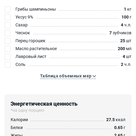
Грибы шампиньоны
1
кг
Уксус 9%
100
г
Сахар
4
ч.л.
Чеснок
7
зубчиков
Перец горошек
25
шт
Масло растительное
200
мл
Лавровый лист
4
шт
Соль
2
ч.л.
Таблица объемных мер
Энергетическая ценность
*на одну порцию
Калории
27.5
ккал
Белки
0.65
г
Жиры
2.65
г