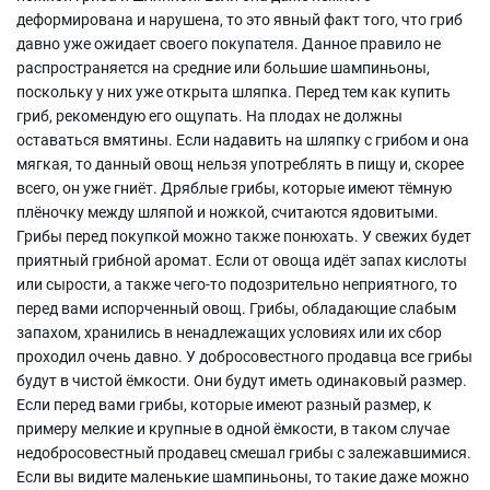
деформирована и нарушена, то это явный факт того, что гриб
давно уже ожидает своего покупателя. Данное правило не
распространяется на средние или большие шампиньоны,
поскольку у них уже открыта шляпка. Перед тем как купить
гриб, рекомендую его ощупать. На плодах не должны
оставаться вмятины. Если надавить на шляпку с грибом и она
мягкая, то данный овощ нельзя употреблять в пищу и, скорее
всего, он уже гниёт. Дряблые грибы, которые имеют тёмную
плёночку между шляпой и ножкой, считаются ядовитыми.
Грибы перед покупкой можно также понюхать. У свежих будет
приятный грибной аромат. Если от овоща идёт запах кислоты
или сырости, а также чего-то подозрительно неприятного, то
перед вами испорченный овощ. Грибы, обладающие слабым
запахом, хранились в ненадлежащих условиях или их сбор
проходил очень давно. У добросовестного продавца все грибы
будут в чистой ёмкости. Они будут иметь одинаковый размер.
Если перед вами грибы, которые имеют разный размер, к
примеру мелкие и крупные в одной ёмкости, в таком случае
недобросовестный продавец смешал грибы с залежавшимися.
Если вы видите маленькие шампиньоны, то такие даже можно