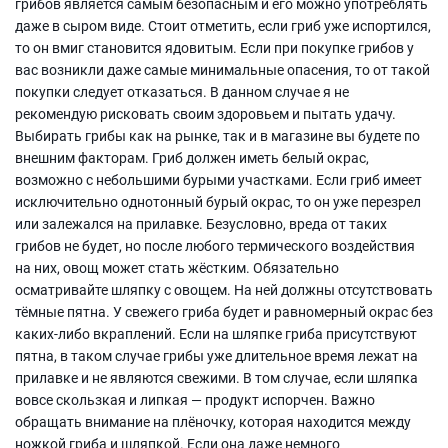
грибов является самым безопасным и его можно употреблять
даже в сыром виде. Стоит отметить, если гриб уже испортился,
то он вмиг становится ядовитым. Если при покупке грибов у
вас возникли даже самые минимальные опасения, то от такой
покупки следует отказаться. В данном случае я не
рекомендую рисковать своим здоровьем и пытать удачу.
Выбирать грибы как на рынке, так и в магазине вы будете по
внешним факторам. Гриб должен иметь белый окрас,
возможно с небольшими бурыми участками. Если гриб имеет
исключительно однотонный бурый окрас, то он уже перезрел
или залежался на прилавке. Безусловно, вреда от таких
грибов не будет, но после любого термического воздействия
на них, овощ может стать жёстким. Обязательно
осматривайте шляпку с овощем. На ней должны отсутствовать
тёмные пятна. У свежего гриба будет и равномерный окрас без
каких-либо вкраплений. Если на шляпке гриба присутствуют
пятна, в таком случае грибы уже длительное время лежат на
прилавке и не являются свежими. В том случае, если шляпка
вовсе скользкая и липкая — продукт испорчен. Важно
обращать внимание на плёночку, которая находится между
ножкой гриба и шляпкой. Если она даже немного