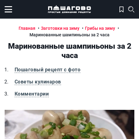
Открыть меню
Главная
Заготовки на зиму
Грибы на зиму
Маринованные шампиньоны за 2 часа
Маринованные шампиньоны за 2
часа
Пошаговый рецепт с фото
Советы кулинаров
Комментарии
Маринованные шампиньоны за 2 часа
М