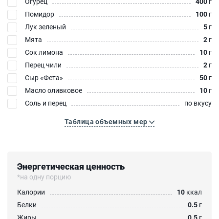
Огурец
400
г
Помидор
100
г
Лук зеленый
5
г
Мята
2
г
Сок лимона
10
г
Перец чили
2
г
Сыр «Фета»‎
50
г
Масло оливковое
10
г
Соль и перец
по вкусу
Таблица объемных мер
Энергетическая ценность
*на одну порцию
Калории
10
ккал
Белки
0.5
г
Жиры
0.5
г