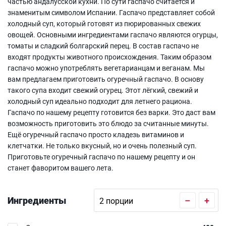
частью андалусской кухни. По сути гаспачо считается и
знаменитым символом Испании. Гаспачо представляет собой
холодный суп, который готовят из пюрированных свежих
овощей. Основными ингредиентами гаспачо являются огурцы,
томаты и сладкий болгарский перец. В состав гаспачо не
входят продукты животного происхождения. Таким образом
гаспачо можно употреблять вегетарианцам и веганам. Мы
вам предлагаем приготовить огуречный гаспачо. В основу
такого супа входит свежий огурец. Этот лёгкий, свежий и
холодный суп идеально подходит для летнего рациона.
Гаспачо по нашему рецепту готовится без варки. Это даст вам
возможность приготовить это блюдо за считанные минуты.
Ещё огуречный гаспачо просто кладезь витаминов и
клетчатки. Не только вкусный, но и очень полезный суп.
Приготовьте огуречный гаспачо по нашему рецепту и он
станет фаворитом вашего лета.
Ингредиенты
–
+