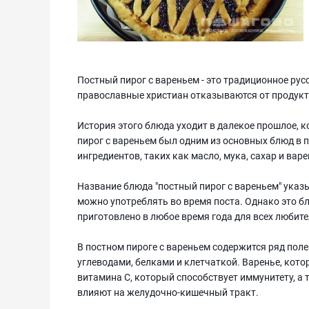
Постный пирог с вареньем - это традиционное русс
православные христиан отказываются от продукто
История этого блюда уходит в далекое прошлое, 
пирог с вареньем был одним из основных блюд в п
ингредиентов, таких как масло, мука, сахар и варе
Название блюда "постный пирог с вареньем" указы
можно употреблять во время поста. Однако это бл
приготовлено в любое время года для всех любите
В постном пироге с вареньем содержится ряд полез
углеводами, белками и клетчаткой. Варенье, кот
витамина C, который способствует иммунитету, а
влияют на желудочно-кишечный тракт.