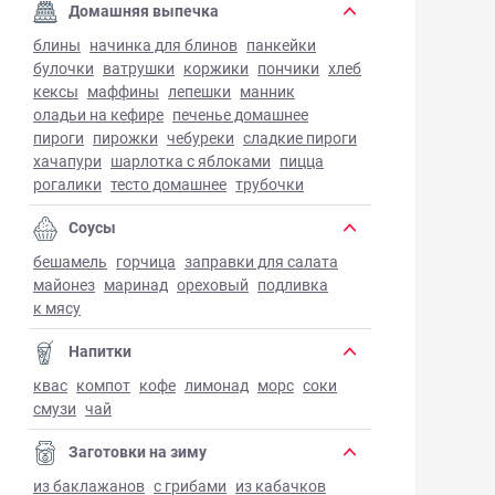
Домашняя выпечка
блины
начинка для блинов
панкейки
булочки
ватрушки
коржики
пончики
хлеб
кексы
маффины
лепешки
манник
оладьи на кефире
печенье домашнее
пироги
пирожки
чебуреки
сладкие пироги
хачапури
шарлотка с яблоками
пицца
рогалики
тесто домашнее
трубочки
Соусы
бешамель
горчица
заправки для салата
майонез
маринад
ореховый
подливка
к мясу
Напитки
квас
компот
кофе
лимонад
морс
соки
смузи
чай
Заготовки на зиму
из баклажанов
с грибами
из кабачков