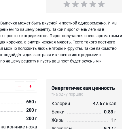
 Выпечка может быть вкусной и постной одновременно. И мы
реньем по нашему рецепту. Такой пирог очень лёгкий в
ных простых ингредиентов. Пирог получается очень ароматным и
я корочка, а внутри нежная мякоть. Тесто такого постного
нья можно положить любые ягоды и фрукты. Такое лакомство
ог подойдёт и для завтрака и к чаепитию с родными и
по нашему рецепту и пусть ваш пост будет вкусным и
–
+
Энергетическая ценность
*на одну порцию
650
г
Калории
47.67
ккал
200
г
Белки
0.83
г
200
г
Жиры
1
г
на кончике ножа
Углеводы
9.17
г