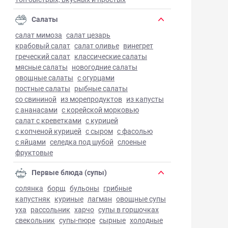
Салаты
салат мимоза
салат цезарь
крабовый салат
салат оливье
винегрет
греческий салат
классические салаты
мясные салаты
новогодние салаты
овощные салаты
с огурцами
постные салаты
рыбные салаты
со свининой
из морепродуктов
из капусты
с ананасами
с корейской морковью
салат с креветками
с курицей
с копченой курицей
с сыром
с фасолью
с яйцами
селедка под шубой
слоеные
фруктовые
Первые блюда (супы)
солянка
борщ
бульоны
грибные
капустняк
куриные
лагман
овощные супы
уха
рассольник
харчо
супы в горшочках
свекольник
супы-пюре
сырные
холодные