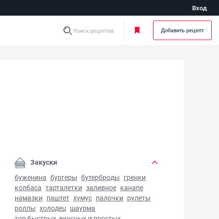
Вход
Добавить рецепт
Поиск рецептов
тный пирог с вареньем - фото готового блюда
Закуски
буженина
бургеры
бутерброды
гренки
колбаса
тарталетки
заливное
канапе
намазки
паштет
хумус
палочки
рулеты
роллы
холодец
шаурма
топ быстрых, вкусных и простых