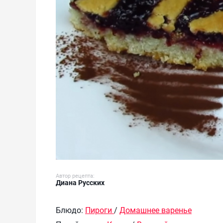
Автор рецепта:
Диана Русских
Блюдо:
Пироги
/
Домашнее варенье