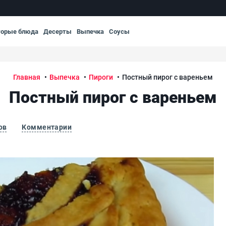
торые блюда
Десерты
Выпечка
Соусы
Главная
Выпечка
Пироги
Постный пирог с вареньем
Постный пирог с вареньем
ов
Комментарии
Пос