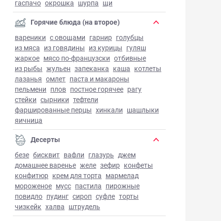
гаспачо
окрошка
шурпа
щи
Горячие блюда (на второе)
вареники
с овощами
гарнир
голубцы
из мяса
из говядины
из курицы
гуляш
жаркое
мясо по-французски
отбивные
из рыбы
жульен
запеканка
каша
котлеты
лазанья
омлет
паста и макароны
пельмени
плов
постное горячее
рагу
стейки
сырники
тефтели
фаршированные перцы
хинкали
шашлыки
яичница
Десерты
безе
бисквит
вафли
глазурь
джем
домашнее варенье
желе
зефир
конфеты
конфитюр
крем для торта
мармелад
мороженое
мусс
пастила
пирожные
повидло
пудинг
сироп
суфле
торты
чизкейк
халва
штрудель