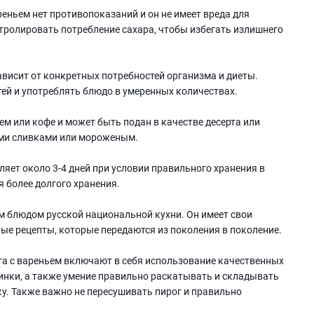
еньем нет противопоказаний и он не имеет вреда для
тролировать потребление сахара, чтобы избегать излишнего
ависит от конкретных потребностей организма и диеты.
ей и употреблять блюдо в умеренных количествах.
ем или кофе и может быть подан в качестве десерта или
ыми сливками или мороженым.
ляет около 3-4 дней при условии правильного хранения в
 более долгого хранения.
м блюдом русской национальной кухни. Он имеет свои
ые рецепты, которые передаются из поколения в поколение.
га с вареньем включают в себя использование качественных
инки, а также умение правильно раскатывать и складывать
ку. Также важно не пересушивать пирог и правильно