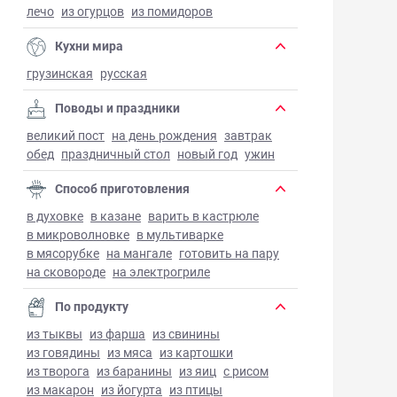
лечо
из огурцов
из помидоров
Кухни мира
грузинская
русская
Поводы и праздники
великий пост
на день рождения
завтрак
обед
праздничный стол
новый год
ужин
Способ приготовления
в духовке
в казане
варить в кастрюле
в микроволновке
в мультиварке
в мясорубке
на мангале
готовить на пару
на сковороде
на электрогриле
По продукту
из тыквы
из фарша
из свинины
из говядины
из мяса
из картошки
из творога
из баранины
из яиц
с рисом
из макарон
из йогурта
из птицы