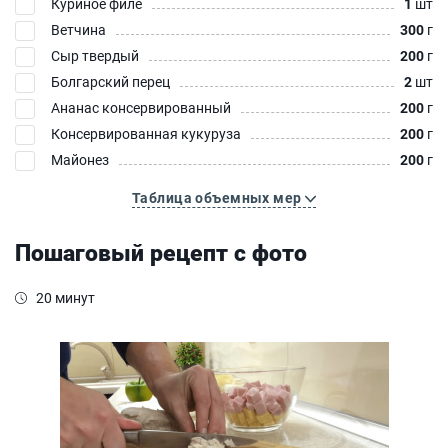
Куриное филе
1
шт
Ветчина
300
г
Сыр твердый
200
г
Болгарский перец
2
шт
Ананас консервированный
200
г
Консервированная кукуруза
200
г
Майонез
200
г
Таблица объемных мер
Пошаговый рецепт с фото
20 минут