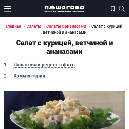
Открыть меню
Главная
Салаты
Салаты с ананасами
Салат с курицей,
ветчиной и ананасами
Салат с курицей, ветчиной и
ананасами
Пошаговый рецепт с фото
Комментарии
Салат с курицей, ветчиной и ананасами
С