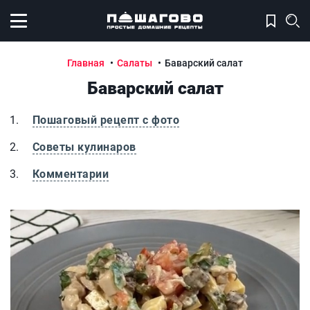
Открыть меню
Главная
Салаты
Баварский салат
Баварский салат
Пошаговый рецепт с фото
Советы кулинаров
Комментарии
Баварский салат
Б