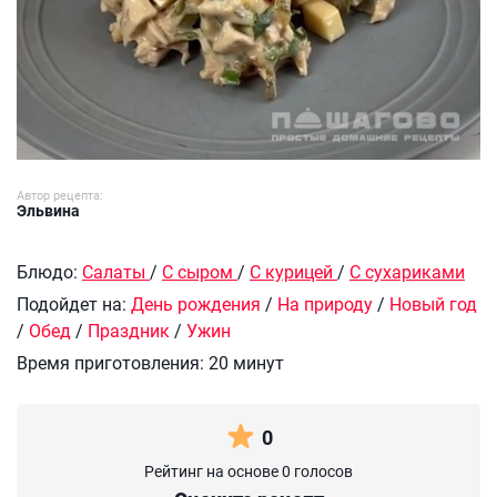
Автор рецепта:
Эльвина
Блюдо:
Салаты
/
С сыром
/
С курицей
/
С сухариками
Подойдет на:
День рождения
/
На природу
/
Новый год
/
Обед
/
Праздник
/
Ужин
Время приготовления:
20 минут
0
Рейтинг на основе 0 голосов