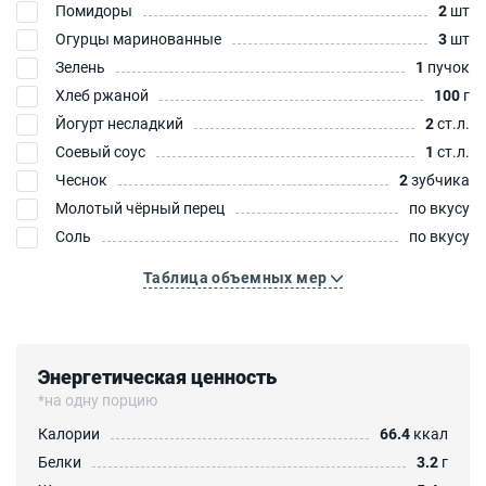
Помидоры
2
шт
Огурцы маринованные
3
шт
Зелень
1
пучок
Хлеб ржаной
100
г
Йогурт несладкий
2
ст.л.
Соевый соус
1
ст.л.
Чеснок
2
зубчика
Молотый чёрный перец
по вкусу
Соль
по вкусу
Таблица объемных мер
Энергетическая ценность
*на одну порцию
Калории
66.4
ккал
Белки
3.2
г