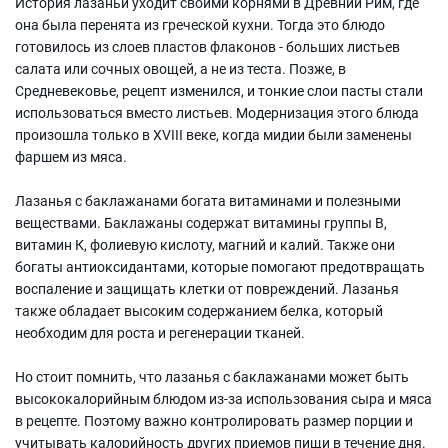
История лазаньи уходит своими корнями в Древний Рим, где
она была перенята из греческой кухни. Тогда это блюдо
готовилось из слоев пластов флаконов - больших листьев
салата или сочных овощей, а не из теста. Позже, в
Средневековье, рецепт изменился, и тонкие слои пасты стали
использоваться вместо листьев. Модернизация этого блюда
произошла только в XVIII веке, когда мидии были заменены
фаршем из мяса.
Лазанья с баклажанами богата витаминами и полезными
веществами. Баклажаны содержат витамины группы В,
витамин К, фолиевую кислоту, магний и калий. Также они
богаты антиоксидантами, которые помогают предотвращать
воспаление и защищать клетки от повреждений. Лазанья
также обладает высоким содержанием белка, который
необходим для роста и регенерации тканей.
Но стоит помнить, что лазанья с баклажанами может быть
высококалорийным блюдом из-за использования сыра и мяса
в рецепте. Поэтому важно контролировать размер порции и
учитывать калорийность других приемов пищи в течение дня.