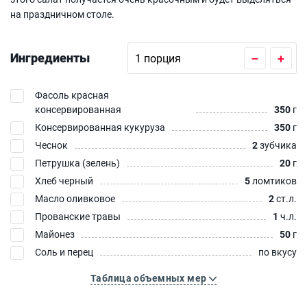
на праздничном столе.
Ингредиенты
–
+
Фасоль красная
консервированная
350
г
Консервированная кукуруза
350
г
Чеснок
2
зубчика
Петрушка (зелень)
20
г
Хлеб черный
5
ломтиков
Масло оливковое
2
ст.л.
Прованские травы
1
ч.л.
Майонез
50
г
Соль и перец
по вкусу
Таблица объемных мер