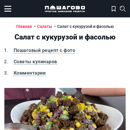
Открыть меню
Главная
Салаты
Салат с кукурузой и фасолью
Салат с кукурузой и фасолью
Пошаговый рецепт с фото
Советы кулинаров
Комментарии
Салат с кукурузой и фасолью
С