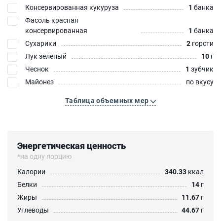
Консервированная кукуруза
1
банка
Фасоль красная
консервированная
1
банка
Сухарики
2
горсти
Лук зеленый
10
г
Чеснок
1
зубчик
Майонез
по вкусу
Таблица объемных мер
Энергетическая ценность
*на одну порцию
Калории
340.33
ккал
Белки
14
г
Жиры
11.67
г
Углеводы
44.67
г