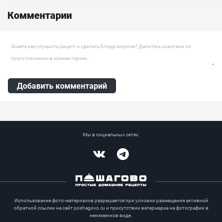
который точно вам понравится. Для приготовления такого уксуса
Комментарии
потребуется совсем немного ингредиентов, которые вы можете...
Ингредиенты:
Уксус 6%, Ломтик лимона, Чеснок, Мята, Укроп, Острый перец
Оставить комментарий
Добавить комментарий
Мы в социальных сетях:
Vkontakte
Telegram
Использование фото-материалов разрешается при условии размещения активной
обратной ссылки на сайт poshagovo.ru и присутствии ватермарка на фотографии в
неизменнов виде.