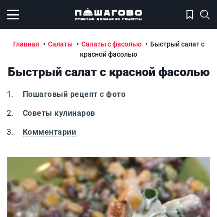
Открыть меню
Главная
Салаты
Салаты с фасолью
Быстрый салат с
красной фасолью
Быстрый салат с красной фасолью
Пошаговый рецепт с фото
Советы кулинаров
Комментарии
Быстрый салат с красной фасолью
Б