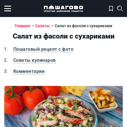
Открыть меню
Главная
Салаты
Салат из фасоли с сухариками
Салат из фасоли с сухариками
Пошаговый рецепт с фото
Советы кулинаров
Комментарии
Салат из фасоли с сухариками
С