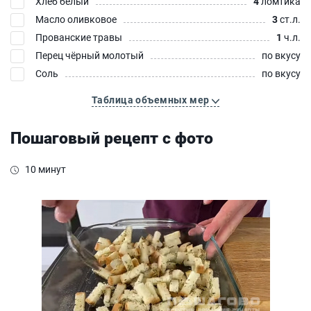
Хлеб белый
4
ломтика
Масло оливковое
3
ст.л.
Прованские травы
1
ч.л.
Перец чёрный молотый
по вкусу
Соль
по вкусу
Таблица объемных мер
Пошаговый рецепт с фото
10 минут