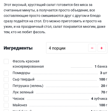
Этот вкусный, хрустящий салат готовится без мяса за
считанные минуты, а получается просто объедение, все
составляющие просто смешиваются друг с другом и блюдо
сразу подаётся на стол. Его можно приготовить и просто на
ужин, и на праздничный стол, салат понравится многим, даже
тем, кто не любит фасоль.
Ингредиенты
–
+
Фасоль красная
консервированная
1
банка
Помидоры
3
шт
Сыр твердый
100
г
Петрушка (зелень)
20
г
Лук зеленый
70
г
Чеснок
4
зубчика
Майонез
100
г