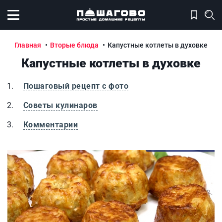
Открыть меню
Главная
Вторые блюда
Капустные котлеты в духовке
Капустные котлеты в духовке
Пошаговый рецепт с фото
Советы кулинаров
Комментарии
Капустные котлеты в духовке
К