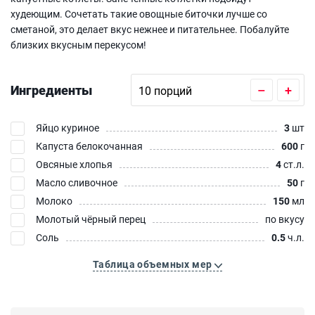
худеющим. Сочетать такие овощные биточки лучше со
сметаной, это делает вкус нежнее и питательнее. Побалуйте
близких вкусным перекусом!
Ингредиенты
–
+
Яйцо куриное
3
шт
Капуста белокочанная
600
г
Овсяные хлопья
4
ст.л.
Масло сливочное
50
г
Молоко
150
мл
Молотый чёрный перец
по вкусу
Соль
0.5
ч.л.
Таблица объемных мер