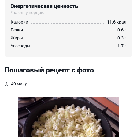
Энергетическая ценность
*на одну порцию
Калории
11.6
ккал
Белки
0.6
г
Жиры
0.3
г
Углеводы
1.7
г
Пошаговый рецепт с фото
40 минут