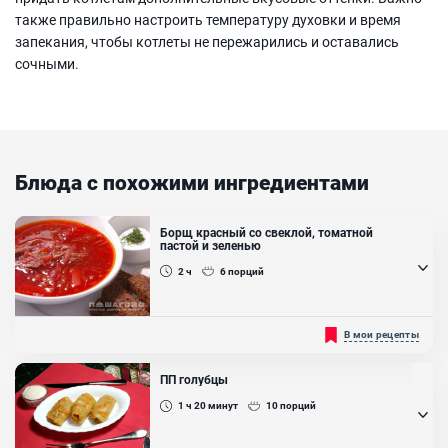
также правильно настроить температуру духовки и время
запекания, чтобы котлеты не пережарились и оставались
сочными.
Блюда с похожими ингредиентами
Борщ красный со свеклой, томатной
пастой и зеленью
2 ч
6
порций
Включает томатную пасту для придания красного цвета и более
В мои рецепты
насыщенного вкуса, а также зелень для свежести....
ПП голубцы
1 ч 20
минут
10
порций