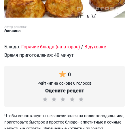
Автор рецепта:
Эльвина
Блюдо:
Горячие блюда (на второе)
/
В духовке
Время приготовления:
40 минут
0
Рейтинг на основе 0 голосов
Оцените рецепт
Чтобы кочан капусты не залеживался на полке холодильника,
приготовьте быстрое и простое блюдо - аппетитные и сочные
капустные котлеты. Запеченные котлетки подойдут