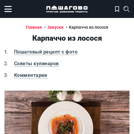
Открыть меню
Главная
Закуски
Карпаччо из лосося
Карпаччо из лосося
Пошаговый рецепт с фото
Советы кулинаров
Комментарии
Карпаччо из лосося
К