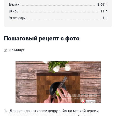
Белки
8.67
г
Жиры
11
г
Углеводы
1
г
Пошаговый рецепт с фото
35 минут
Для начала натираем цедру лайм на мелкой терке и