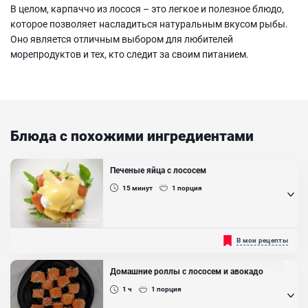
В целом, карпаччо из лосося – это легкое и полезное блюдо,
которое позволяет насладиться натуральным вкусом рыбы.
Оно является отличным выбором для любителей
морепродуктов и тех, кто следит за своим питанием.
Блюда с похожими ингредиентами
Печеные яйца с лососем
15
минут
1
порция
Не знаешь какой бы завтрак приготовить на быструю рука, да
В мои рецепты
так, чтобы вкусно, сытно и питательно? Приготовь запечённые
яйца с лососем, таким образом твой завтрак получится не только
вкусным, но и полезным, так как лосось улучшает
Домашние роллы с лососем и авокадо
кровообращение, содержит важные для нашего организма
витамины, воздействует на клетки мозга, которые уменьшают
1 ч
1
порция
проблемы с концентрацией, вниманием, памятью....