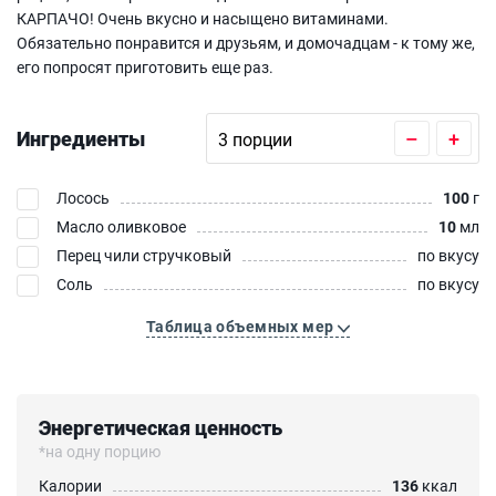
КАРПАЧО! Очень вкусно и насыщено витаминами.
Обязательно понравится и друзьям, и домочадцам - к тому же,
его попросят приготовить еще раз.
Ингредиенты
–
+
Лосось
100
г
Масло оливковое
10
мл
Перец чили стручковый
по вкусу
Соль
по вкусу
Таблица объемных мер
Энергетическая ценность
*на одну порцию
Калории
136
ккал