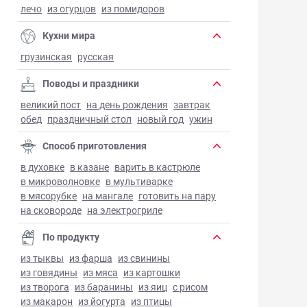
лечо
из огурцов
из помидоров
Кухни мира
грузинская
русская
Поводы и праздники
великий пост
на день рождения
завтрак
обед
праздничный стол
новый год
ужин
Способ приготовления
в духовке
в казане
варить в кастрюле
в микроволновке
в мультиварке
в мясорубке
на мангале
готовить на пару
на сковороде
на электрогриле
По продукту
из тыквы
из фарша
из свинины
из говядины
из мяса
из картошки
из творога
из баранины
из яиц
с рисом
из макарон
из йогурта
из птицы