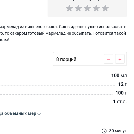
 мармелад из вишневого сока. Сок в идеале нужно использовать
о, то сахаром готовый мармелад не обсыпать. Готовится такой
ткам!
–
+
100
мл
12
г
100
г
1
ст.л.
ца объемных мер
30 минут