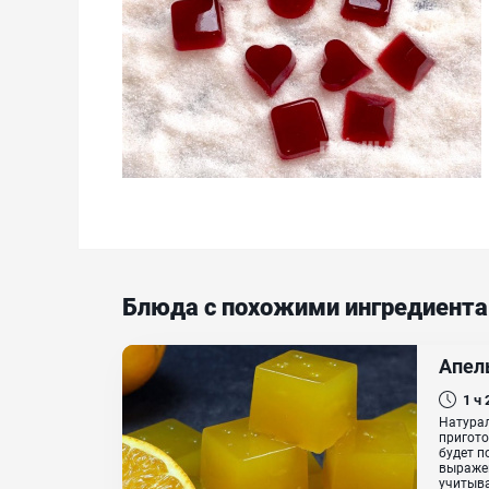
Блюда с похожими ингредиент
Апел
1 ч
Натурал
пригото
будет п
выражен
учитыва