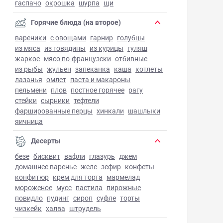
гаспачо
окрошка
шурпа
щи
Горячие блюда (на второе)
вареники
с овощами
гарнир
голубцы
из мяса
из говядины
из курицы
гуляш
жаркое
мясо по-французски
отбивные
из рыбы
жульен
запеканка
каша
котлеты
лазанья
омлет
паста и макароны
пельмени
плов
постное горячее
рагу
стейки
сырники
тефтели
фаршированные перцы
хинкали
шашлыки
яичница
Десерты
безе
бисквит
вафли
глазурь
джем
домашнее варенье
желе
зефир
конфеты
конфитюр
крем для торта
мармелад
мороженое
мусс
пастила
пирожные
повидло
пудинг
сироп
суфле
торты
чизкейк
халва
штрудель