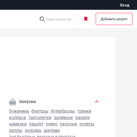
Вход
Добавить рецепт
Поиск рецептов
слый мармелад - фото готового блюда
Закуски
буженина
бургеры
бутерброды
гренки
колбаса
тарталетки
заливное
канапе
намазки
паштет
хумус
палочки
рулеты
роллы
холодец
шаурма
топ быстрых, вкусных и простых