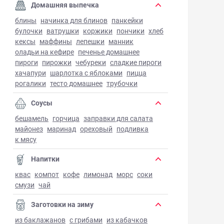
Домашняя выпечка
блины
начинка для блинов
панкейки
булочки
ватрушки
коржики
пончики
хлеб
кексы
маффины
лепешки
манник
оладьи на кефире
печенье домашнее
пироги
пирожки
чебуреки
сладкие пироги
хачапури
шарлотка с яблоками
пицца
рогалики
тесто домашнее
трубочки
Соусы
бешамель
горчица
заправки для салата
майонез
маринад
ореховый
подливка
к мясу
Напитки
квас
компот
кофе
лимонад
морс
соки
смузи
чай
Заготовки на зиму
из баклажанов
с грибами
из кабачков