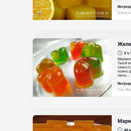
Ингред
Апельси
Желе
3 ч
Мармела
Такой м
самосто
нужно д
легко....
Ингред
Сок, Же
Марм
40