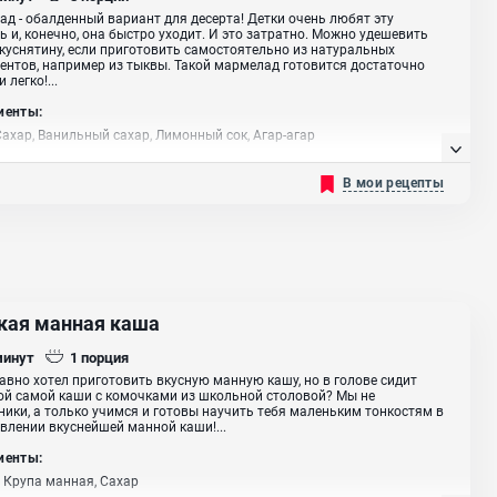
д - обалденный вариант для десерта! Детки очень любят эту
ь и, конечно, она быстро уходит. И это затратно. Можно удешевить
куснятину, если приготовить самостоятельно из натуральных
ентов, например из тыквы. Такой мармелад готовится достаточно
 легко!...
иенты:
Сахар, Ванильный сахар, Лимонный сок, Агар-агар
В мои рецепты
кая манная каша
минут
1
порция
авно хотел приготовить вкусную манную кашу, но в голове сидит
ой самой каши с комочками из школьной столовой? Мы не
ики, а только учимся и готовы научить тебя маленьким тонкостям в
влении вкуснейшей манной каши!...
иенты:
 Крупа манная, Сахар