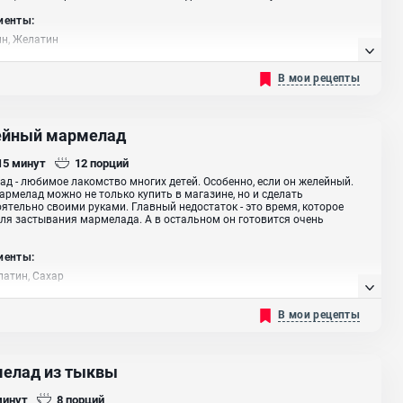
иенты:
н, Желатин
В мои рецепты
йный мармелад
 15
минут
12
порций
д - любимое лакомство многих детей. Особенно, если он желейный.
армелад можно не только купить в магазине, но и сделать
ятельно своими руками. Главный недостаток - это время, которое
ля застывания мармелада. А в остальном он готовится очень
иенты:
латин, Сахар
В мои рецепты
елад из тыквы
минут
8
порций