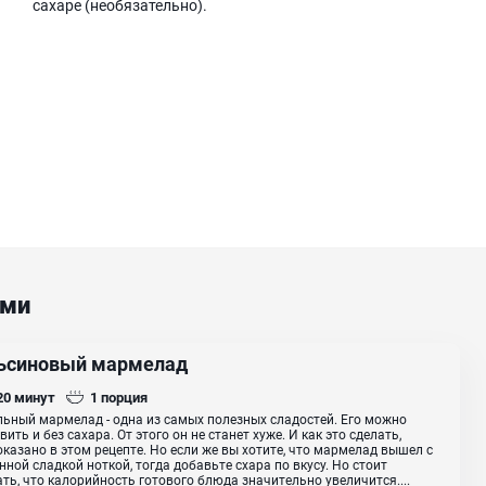
сахаре (необязательно).
ами
ьсиновый мармелад
 20
минут
1
порция
ьный мармелад - одна из самых полезных сладостей. Его можно
вить и без сахара. От этого он не станет хуже. И как это сделать,
оказано в этом рецепте. Но если же вы хотите, что мармелад вышел с
ной сладкой ноткой, тогда добавьте схара по вкусу. Но стоит
ть, что калорийность готового блюда значительно увеличится....