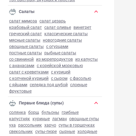
Салаты
салат мимоза
салат цезарь
крабовый салат
салат оливье
винегрет
греческий салат
классические салаты
мясные салаты
новогодние салаты
овощные салаты
с огурцами
постные салаты
рыбные салаты
со свининой
из морепродуктов
из капусты
с ананасами
с корейской морковью
салат с креветками
с курицей
с копченой курицей
с сыром
с фасолью
с яйцами
селедка под шубой
слоеные
фруктовые
Первые блюда (супы)
солянка
борщ
бульоны
грибные
капустняк
куриные
лагман
овощные супы
уха
рассольник
харчо
супы в горшочках
свекольник
супы-пюре
сырные
холодные