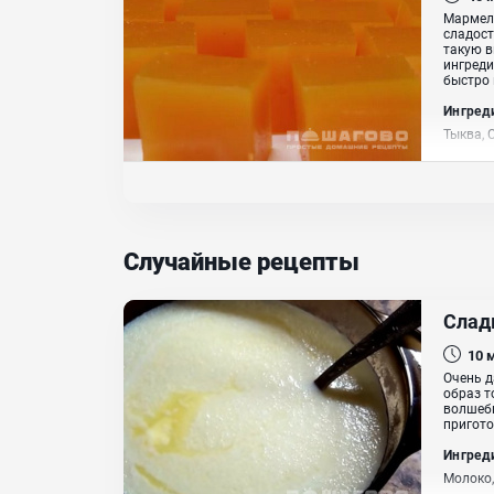
Мармела
сладост
такую в
ингреди
быстро и
Ингред
Тыква, 
Случайные рецепты
Слад
10
Очень д
образ т
волшебн
пригото
Ингред
Молоко,