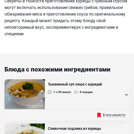
Секреты и тонкости приготовления курицы с грибным соусом
могут включать использование свежих грибов, правильное
обжаривание мяса и приготовление соуса по оригинальному
рецепту. Каждый может придать этому блюду свой
неповторимый вкус, экспериментируя с ингредиентами и
специями.
Блюда с похожими ингредиентами
Тыквенный суп пюре с курицей
1 ч 30
минут
4
порции
Предлагаем вам попробовать приготовить тыквенный суп - пюре
В мои рецепты
с курицей по классическому рецепту. Это блюдо содержит в себе
много витаминов, потому что в нём присутствуют полезные для
употребления продукты: тыква, картофель, лук, морковь. Этот суп-
Сливочная подлива из курицы
пюре с курицей довольно полезен, легко и быстро усваивается