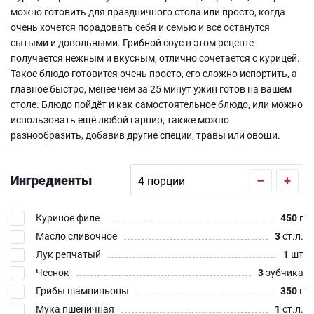
можно готовить для праздничного стола или просто, когда
очень хочется порадовать себя и семью и все останутся
сытыми и довольными. Грибной соус в этом рецепте
получается нежным и вкусным, отлично сочетается с курицей.
Такое блюдо готовится очень просто, его сложно испортить, а
главное быстро, менее чем за 25 минут ужин готов на вашем
столе. Блюдо пойдёт и как самостоятельное блюдо, или можно
использовать ещё любой гарнир, также можно
разнообразить, добавив другие специи, травы или овощи.
Ингредиенты
–
+
Куриное филе
450
г
Масло сливочное
3
ст.л.
Лук репчатый
1
шт
Чеснок
3
зубчика
Грибы шампиньоны
350
г
Мука пшеничная
1
ст.л.