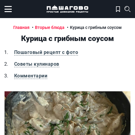
Открыть меню
Главная
Вторые блюда
Курица с грибным соусом
Курица с грибным соусом
Пошаговый рецепт с фото
Советы кулинаров
Комментарии
Курица с грибным соусом
К