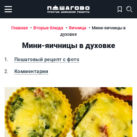
Открыть меню
Главная
Вторые блюда
Яичница
Мини-яичницы в
духовке
Мини-яичницы в духовке
Пошаговый рецепт с фото
Комментарии
Мини-яичницы в духовке
М