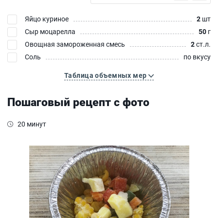
Яйцо куриное
2
шт
Сыр моцарелла
50
г
Овощная замороженная смесь
2
ст.л.
Соль
по вкусу
Таблица объемных мер
Пошаговый рецепт с фото
20 минут