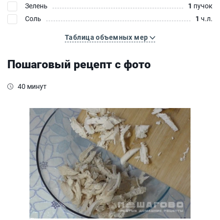
Зелень
1
пучок
Соль
1
ч.л.
Таблица объемных мер
Пошаговый рецепт с фото
40 минут