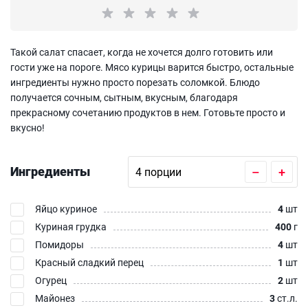
Такой салат спасает, когда не хочется долго готовить или
гости уже на пороге. Мясо курицы варится быстро, остальные
ингредиенты нужно просто порезать соломкой. Блюдо
получается сочным, сытным, вкусным, благодаря
прекрасному сочетанию продуктов в нем. Готовьте просто и
вкусно!
Ингредиенты
–
+
Яйцо куриное
4
шт
Куриная грудка
400
г
Помидоры
4
шт
Красный сладкий перец
1
шт
Огурец
2
шт
Майонез
3
ст.л.