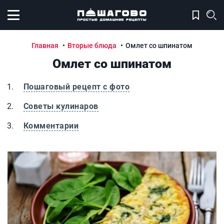
Открыть меню
Главная
Вторые блюда
Омлет со шпинатом
Омлет со шпинатом
Пошаговый рецепт с фото
Советы кулинаров
Комментарии
Омлет со шпинатом
О