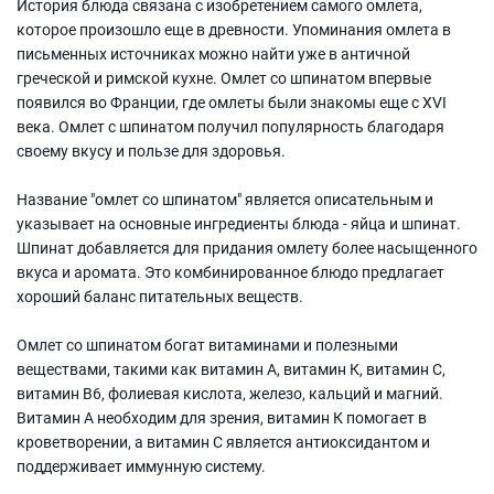
История блюда связана с изобретением самого омлета,
которое произошло еще в древности. Упоминания омлета в
письменных источниках можно найти уже в античной
греческой и римской кухне. Омлет со шпинатом впервые
появился во Франции, где омлеты были знакомы еще с XVI
века. Омлет с шпинатом получил популярность благодаря
своему вкусу и пользе для здоровья.
Название "омлет со шпинатом" является описательным и
указывает на основные ингредиенты блюда - яйца и шпинат.
Шпинат добавляется для придания омлету более насыщенного
вкуса и аромата. Это комбинированное блюдо предлагает
хороший баланс питательных веществ.
Омлет со шпинатом богат витаминами и полезными
веществами, такими как витамин А, витамин К, витамин С,
витамин В6, фолиевая кислота, железо, кальций и магний.
Витамин А необходим для зрения, витамин К помогает в
кроветворении, а витамин С является антиоксидантом и
поддерживает иммунную систему.