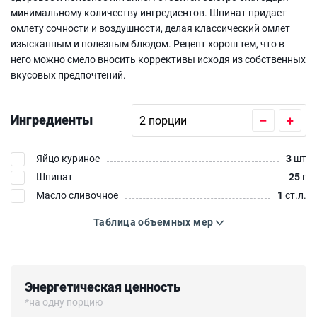
минимальному количеству ингредиентов. Шпинат придает
омлету сочности и воздушности, делая классический омлет
изысканным и полезным блюдом. Рецепт хорош тем, что в
него можно смело вносить коррективы исходя из собственных
вкусовых предпочтений.
Ингредиенты
–
+
Яйцо куриное
3
шт
Шпинат
25
г
Масло сливочное
1
ст.л.
Таблица объемных мер
Энергетическая ценность
*на одну порцию