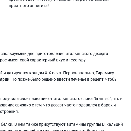
приятного аппетита!
 используемый для приготовления итальянского десерта
рое имеет свой характерный вкус и текстуру.
й и датируется концом XIX века. Первоначально, Тирамису
оярди. Но позже было решено ввести печенье в рецепт, чтобы
получили свое название от итальянского слова "tiramisù", что в
вание связано с тем, что десерт часто подавался в барах и
астроения.
 белки. В нем также присутствуют витамины группы B, кальций
я довольно калорийным изделием и содержит большое