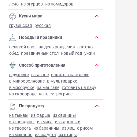
лечо
из огурцов
из помидоров
Кухни мира
грузинская
русская
Поводы и праздники
великий пост
на день рождения
завтрак
обед
праздничный стол
новый год
ужин
Способ приготовления
в духовке
в казане
варить в кастрюле
в микроволновке
в мультиварке
в мясорубке
на мангале
готовить на пару
на сковороде
на электрогриле
По продукту
из тыквы
из фарша
из свинины
из говядины
из мяса
из картошки
из творога
из баранины
из яиц
с рисом
из макарон
из йогурта
из птицы