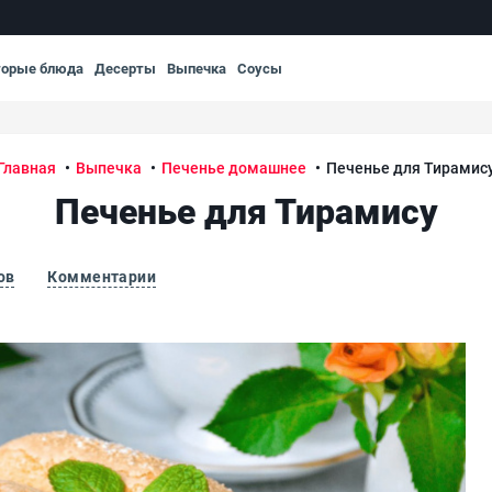
торые блюда
Десерты
Выпечка
Соусы
Главная
Выпечка
Печенье домашнее
Печенье для Тирамис
Печенье для Тирамису
ов
Комментарии
Печ