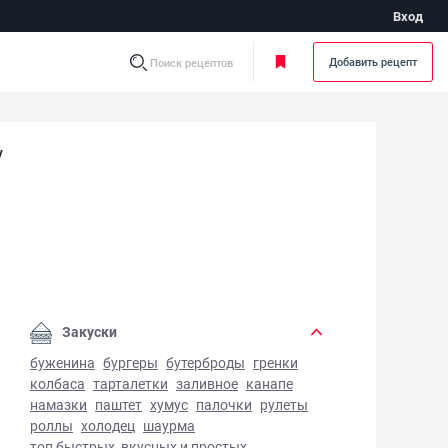
Вход
Добавить рецепт
Поиск рецептов
у
енье для Тирамису - фото готового блюда
Закуски
буженина
бургеры
бутерброды
гренки
колбаса
тарталетки
заливное
канапе
намазки
паштет
хумус
палочки
рулеты
роллы
холодец
шаурма
топ быстрых, вкусных и простых