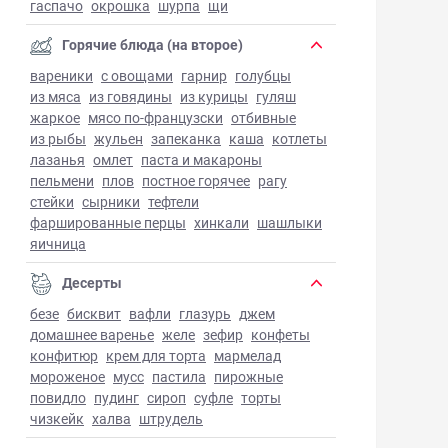
гаспачо
окрошка
шурпа
щи
Горячие блюда (на второе)
вареники
с овощами
гарнир
голубцы
из мяса
из говядины
из курицы
гуляш
жаркое
мясо по-французски
отбивные
из рыбы
жульен
запеканка
каша
котлеты
лазанья
омлет
паста и макароны
пельмени
плов
постное горячее
рагу
стейки
сырники
тефтели
фаршированные перцы
хинкали
шашлыки
яичница
Десерты
безе
бисквит
вафли
глазурь
джем
домашнее варенье
желе
зефир
конфеты
конфитюр
крем для торта
мармелад
мороженое
мусс
пастила
пирожные
повидло
пудинг
сироп
суфле
торты
чизкейк
халва
штрудель