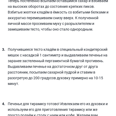
Теперь постепенно всыпаем оставшийся сахар и взбиваем
на высоких оборотах до состояния крепких пиков.
Взбитые желтки кладём в ёмкость со взбитыми белками и
аккуратно перемешиваем снизу вверх. К полученной
яичной массе просеиваем муку с разрыхлителем и
замешиваем тесто, чтобы оно стало однородным.
Получившееся тесто кладём в специальный кондитерский
мешок с насадкой 1 сантиметр и выдавливаем печенье на
заранее застеленный пергаментной бумагой противень.
Выдавливаем печенье на достаточном друг от друга
расстоянии, посыпаем сахарной пудрой и ставим в
разогретую до 200 градусов духовку примерно на 10-15
минут.
Печенье для тирамису готово! Извлекаем его из духовки и
используем его для приготовления тирамису или же
просто подаём к столу с чаем или кофе. Желаем вам