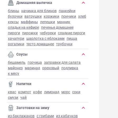
Домашняя выпечка
блины
начинка для блинов
панкейки
булочки
ватрушки
коржики
пончики
хлеб
кексы
маффины
лепешки
манник
оладьи на кефире
печенье домашнее
пироги
пирожки
чебуреки
сладкие пироги
хачапури
шарлотка с яблоками
пицца
рогалики
тесто домашнее
трубочки
Соусы
бешамель
горчица
заправки для салата
майонез
маринад
ореховый
подливка
к мясу
Напитки
квас
компот
кофе
лимонад
морс
соки
смузи
чай
Заготовки на зиму
из баклажанов
с грибами
из кабачков