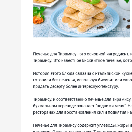
Печенье для Тирамису - это основной ингредиент,
Тирамису. Это известное бисквитное печенье, кото
История этого блюда связана с итальянской кухне
готовили без печенья, используя бисквит или сав
придать десерту более интересную текстуру.
Тирамису, и соответственно печенье для Тирамису, 
буквальном переводе означает "подними меня". Наз
ресторанах для восстановления сил и поднятия н
Печенье для Тирамису содержит углеводы, жиры и
и железо. Однако, печенье для Тирамису являетс