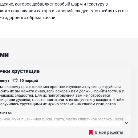
зделие, которое добавляет особый шарм и текстуру в
окого содержания сахара и калорий, следует употреблять его с
ия здорового образа жизни.
ами
очки хрустящие
минут
10
порций
м к вашему приготовлению простые, вкусные и хрустящие трубочки.
вить их вы можете к чаю, если вскоре к вам должны прийти гости, а у
 никаких сладостей. Для их приготовления вам не потребуется
ица или духовка, так что приготовить их получится у каждого. Чтобы
олучились хрустящими их нужно готовить на слабом огне, потом...
иенты:
риное, Мука пшеничная высш. сорта, Масло сливочное, Молоко, Сахар
В мои рецепты