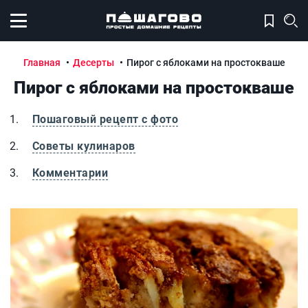
Открыть меню
Главная
Десерты
Пирог с яблоками на простокваше
Пирог с яблоками на простокваше
Пошаговый рецепт с фото
Советы кулинаров
Комментарии
Пирог с яблоками на простокваше
П