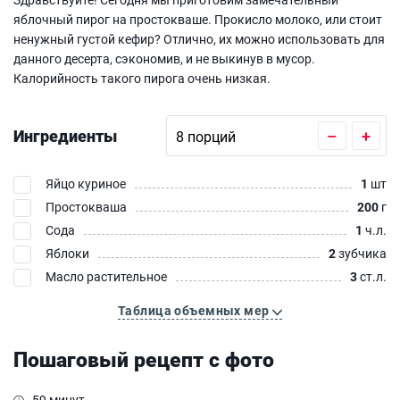
яблочный пирог на простокваше. Прокисло молоко, или стоит
ненужный густой кефир? Отлично, их можно использовать для
данного десерта, сэкономив, и не выкинув в мусор.
Калорийность такого пирога очень низкая.
Ингредиенты
–
+
Яйцо куриное
1
шт
Простокваша
200
г
Сода
1
ч.л.
Яблоки
2
зубчика
Масло растительное
3
ст.л.
Таблица объемных мер
Пошаговый рецепт с фото