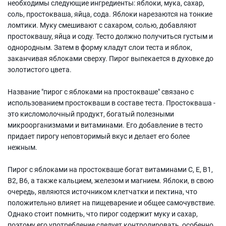
необходимы следующие ингредиенты: яблоки, мука, сахар,
соль, простокваша, яйца, сода. Яблоки нарезаются на тонкие
ломтики. Муку смешивают с сахаром, солью, добавляют
простоквашу, яйца и соду. Тесто должно получиться густым и
однородным. Затем в форму кладут слои теста и яблок,
заканчивая яблоками сверху. Пирог выпекается в духовке до
золотистого цвета.
Название "пирог с яблоками на простокваше" связано с
использованием простокваши в составе теста. Простокваша -
это кисломолочный продукт, богатый полезными
микроорганизмами и витаминами. Его добавление в тесто
придает пирогу неповторимый вкус и делает его более
нежным.
Пирог с яблоками на простокваше богат витаминами С, Е, В1,
В2, В6, а также кальцием, железом и магнием. Яблоки, в свою
очередь, являются источником клетчатки и пектина, что
положительно влияет на пищеварение и общее самочувствие.
Однако стоит помнить, что пирог содержит муку и сахар,
поэтому его употребление следует контролировать, особенно