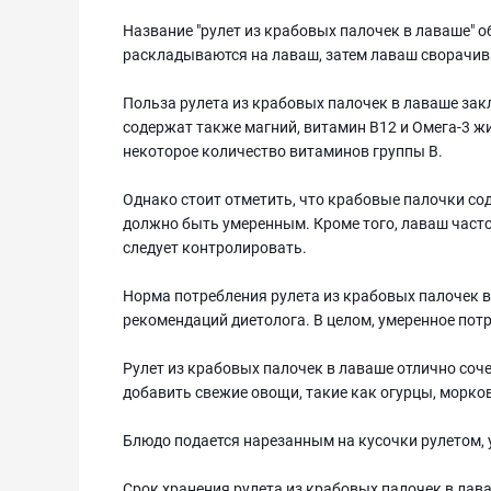
Название "рулет из крабовых палочек в лаваше" 
раскладываются на лаваш, затем лаваш сворачива
Польза рулета из крабовых палочек в лаваше зак
содержат также магний, витамин В12 и Омега-3 ж
некоторое количество витаминов группы В.
Однако стоит отметить, что крабовые палочки сод
должно быть умеренным. Кроме того, лаваш часто
следует контролировать.
Норма потребления рулета из крабовых палочек в
рекомендаций диетолога. В целом, умеренное пот
Рулет из крабовых палочек в лаваше отлично соче
добавить свежие овощи, такие как огурцы, морков
Блюдо подается нарезанным на кусочки рулетом,
Срок хранения рулета из крабовых палочек в лав