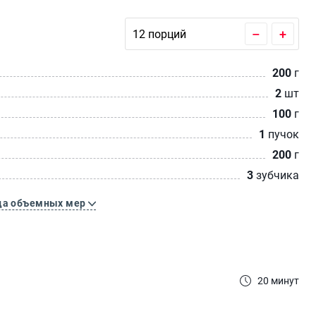
–
+
200
г
2
шт
100
г
1
пучок
200
г
3
зубчика
ца объемных мер
20 минут