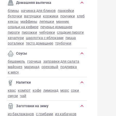
Домашняя выпечка
блины
начинка для блинов
панкейки
булочки
ватрушки
коржики
пончики
хлеб
кексы
маффины
лепешки
манник
оладьи на кефире
печенье домашнее
пироги
пирожки
чебуреки
сладкие пироги
хачапури
шарлотка с яблоками
пицца
рогалики
тесто домашнее
трубочки
Соусы
бешамель
горчица
заправки для салата
майонез
маринад
ореховый
подливка
к мясу
Напитки
квас
компот
кофе
лимонад
морс
соки
смузи
чай
Заготовки на зиму
из баклажанов
с грибами
из кабачков