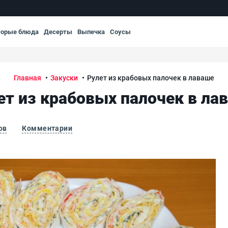
торые блюда
Десерты
Выпечка
Соусы
Главная
Закуски
Рулет из крабовых палочек в лаваше
ет из крабовых палочек в ла
ов
Комментарии
Рул