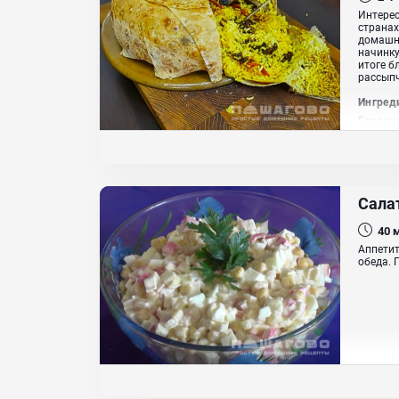
Интерес
странах
домашни
начинку
итоге б
рассыпч
Ингред
Баранин
Острый 
Паприк
Сала
40
Аппетит
обеда. 