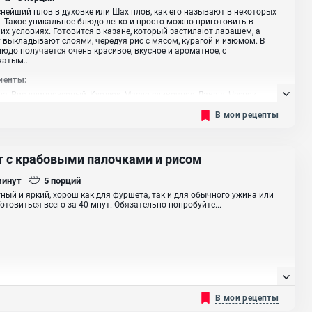
нейший плов в духовке или Шах плов, как его называют в некоторых
. Такое уникальное блюдо легко и просто можно приготовить в
х условиях. Готовится в казане, который застилают лавашем, а
 выкладывают слоями, чередуя рис с мясом, курагой и изюмом. В
людо получается очень красивое, вкусное и ароматное, с
атым...
иенты:
а, Рис длиннозерный, Курдюк, Масло сливочное, Лаваш, Чеснок,
перец, Морковь , Лук репчатый, Изюм, Курага, Куркума, Специя зира,
В мои рецепты
а
т с крабовыми палочками и рисом
минут
5
порций
ный и яркий, хорош как для фуршета, так и для обычного ужина или
Готовиться всего за 40 мнут. Обязательно попробуйте...
В мои рецепты