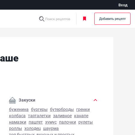
Вход
Добавить рецепт
Поиск рецептов
ваше
ет из крабовых палочек в лаваше - фото готового блюда
Закуски
буженина
бургеры
бутерброды
гренки
колбаса
тарталетки
заливное
канапе
намазки
паштет
хумус
палочки
рулеты
роллы
холодец
шаурма
топ быстрых, вкусных и простых