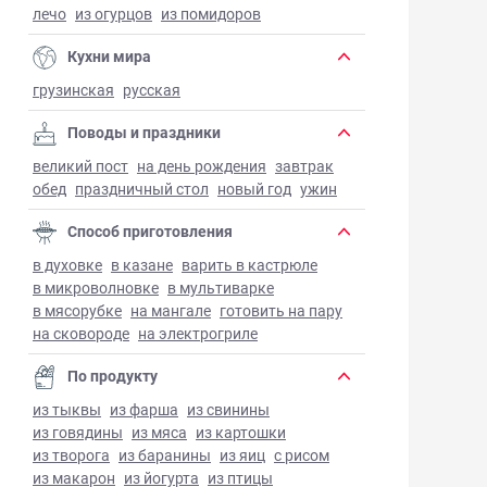
лечо
из огурцов
из помидоров
Кухни мира
грузинская
русская
Поводы и праздники
великий пост
на день рождения
завтрак
обед
праздничный стол
новый год
ужин
Способ приготовления
в духовке
в казане
варить в кастрюле
в микроволновке
в мультиварке
в мясорубке
на мангале
готовить на пару
на сковороде
на электрогриле
По продукту
из тыквы
из фарша
из свинины
из говядины
из мяса
из картошки
из творога
из баранины
из яиц
с рисом
из макарон
из йогурта
из птицы