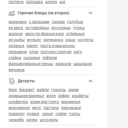
гаспачо
окрошка
шурпа
щи
Горячие блюда (на второе)
вареники
с овощами
гарнир
голубцы
из мяса
из говядины
из курицы
гуляш
жаркое
мясо по-французски
отбивные
из рыбы
жульен
запеканка
каша
котлеты
лазанья
омлет
паста и макароны
пельмени
плов
постное горячее
рагу
стейки
сырники
тефтели
фаршированные перцы
хинкали
шашлыки
яичница
Десерты
безе
бисквит
вафли
глазурь
джем
домашнее варенье
желе
зефир
конфеты
конфитюр
крем для торта
мармелад
мороженое
мусс
пастила
пирожные
повидло
пудинг
сироп
суфле
торты
чизкейк
халва
штрудель