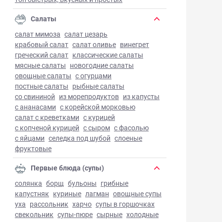
Салаты
салат мимоза
салат цезарь
крабовый салат
салат оливье
винегрет
греческий салат
классические салаты
мясные салаты
новогодние салаты
овощные салаты
с огурцами
постные салаты
рыбные салаты
со свининой
из морепродуктов
из капусты
с ананасами
с корейской морковью
салат с креветками
с курицей
с копченой курицей
с сыром
с фасолью
с яйцами
селедка под шубой
слоеные
фруктовые
Первые блюда (супы)
солянка
борщ
бульоны
грибные
капустняк
куриные
лагман
овощные супы
уха
рассольник
харчо
супы в горшочках
свекольник
супы-пюре
сырные
холодные