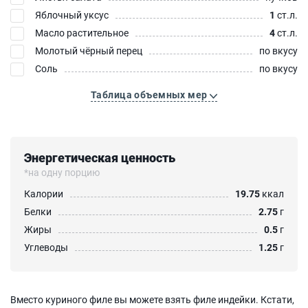
Яблочный уксус
1
ст.л.
Масло растительное
4
ст.л.
Молотый чёрный перец
по вкусу
Соль
по вкусу
Таблица объемных мер
Энергетическая ценность
*на одну порцию
Калории
19.75
ккал
Белки
2.75
г
Жиры
0.5
г
Углеводы
1.25
г
Вместо куриного филе вы можете взять филе индейки. Кстати,