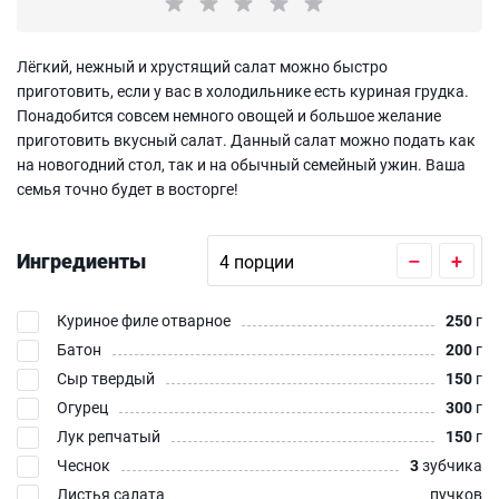
Лёгкий, нежный и хрустящий салат можно быстро
приготовить, если у вас в холодильнике есть куриная грудка.
Понадобится совсем немного овощей и большое желание
приготовить вкусный салат. Данный салат можно подать как
на новогодний стол, так и на обычный семейный ужин. Ваша
семья точно будет в восторге!
Ингредиенты
–
+
Куриное филе отварное
250
г
Батон
200
г
Сыр твердый
150
г
Огурец
300
г
Лук репчатый
150
г
Чеснок
3
зубчика
Листья салата
пучков