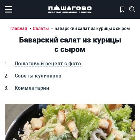
Открыть меню
Главная
Салаты
Баварский салат из курицы с сыром
Баварский салат из курицы
с сыром
Пошаговый рецепт с фото
Советы кулинаров
Комментарии
Баварский салат из курицы с сыром
Б