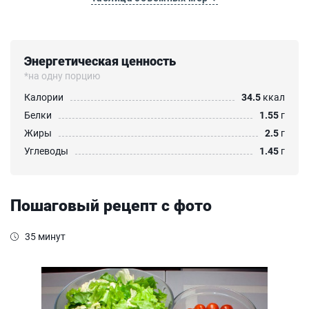
Энергетическая ценность
*на одну порцию
Калории
34.5
ккал
Белки
1.55
г
Жиры
2.5
г
Углеводы
1.45
г
Пошаговый рецепт с фото
35 минут