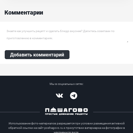
множество разных блюд. В готовой чечевице много полезных
микроэлементов и витаминов, которые необходимы для нашего
Комментарии
организма. При этом в ней относительно немного калорий и
совсем нет жира....
Оставить комментарий
Добавить комментарий
Мы в социальных сетях:
Vkontakte
Telegram
Использование фото-материалов разрешается при условии размещения активной
обратной ссылки на сайт poshagovo.ru и присутствии ватермарка на фотографии в
неизменнов виде.