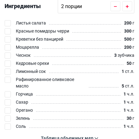
Ингредиенты
–
+
Листья салата
200
г
Красные помидоры черри
300
г
Креветки без панцирей
500
г
Моцарелла
200
г
Чеснок
3
зубчика
Кедровые орехи
50
г
Лимонный сок
1
ст.л.
Рафинированное оливковое
масло
5
ст.л.
Горчица
1
ч.л.
Сахар
1
ч.л.
Орегано
1
ч.л.
Зелень
30
г
Соль
1
ч.л.
Таблица объемных мер