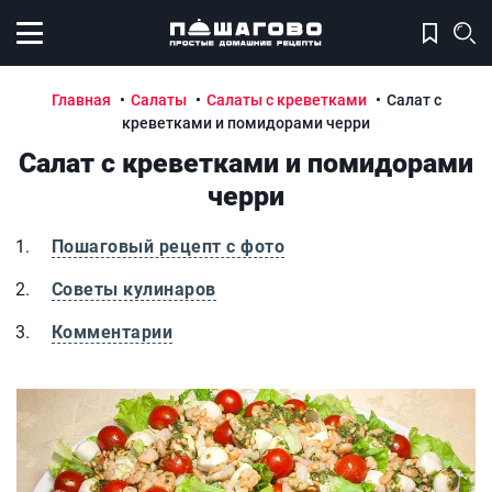
Открыть меню
Главная
Салаты
Салаты с креветками
Салат с
креветками и помидорами черри
Салат с креветками и помидорами
черри
Пошаговый рецепт с фото
Советы кулинаров
Комментарии
Салат с креветками и помидорами черри
С