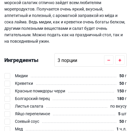
морской салатик отлично зайдет всем любителям
морепродуктов. Получается очень яркий, вкусный,
аппетитный и полезный, с ароматной заправкой из мёда и
сока лайма. Ведь мидии, как и креветки очень богаты белком,
другими полезными веществами и салат будет очень
питательным. Можно подать как на праздничный стол, так и
на повседневный ужин.
Ингредиенты
–
+
Мидии
50
г
Креветки
50
г
Красные помидоры черри
150
г
Болгарский перец
180
г
Листья салата
по вкусу
Яйцо перепелиное
5
шт
Соевый соус
50
г
Мед
1
ч.л.