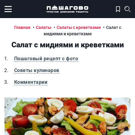
Открыть меню
Главная
Салаты
Салаты с креветками
Салат с
мидиями и креветками
Салат с мидиями и креветками
Пошаговый рецепт с фото
Советы кулинаров
Комментарии
Салат с мидиями и креветками
С